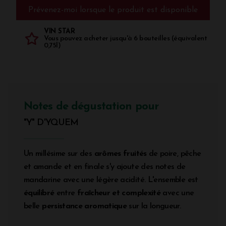
Prévenez-moi lorsque le produit est disponible
VIN STAR
Vous pouvez acheter jusqu'à 6 bouteilles (équivalent
0,75l)
Notes de dégustation pour
"Y" D'YQUEM
Un millésime sur des
arômes fruités
de poire, pêche
et amande et en finale s'y ajoute des notes de
mandarine avec une légère acidité. L'ensemble est
équilibré
entre
fraîcheur et complexité
avec une
belle
persistance aromatique
sur la longueur.