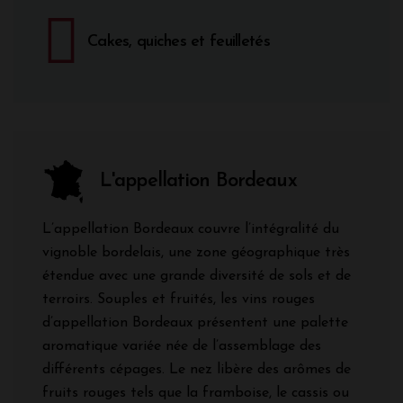
Cakes, quiches et feuilletés
L'appellation Bordeaux
L’appellation Bordeaux couvre l’intégralité du
vignoble bordelais, une zone géographique très
étendue avec une grande diversité de sols et de
terroirs. Souples et fruités, les vins rouges
d’appellation Bordeaux présentent une palette
aromatique variée née de l’assemblage des
différents cépages. Le nez libère des arômes de
fruits rouges tels que la framboise, le cassis ou