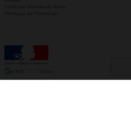
Cookies
Conditions Générales de Ventes
Développé par Natural-net
4.9/5
513 avis
Interdiction de vente de boissons alcooliques aux mineurs de moins de 18
ans
La preuve de majorité de l'acheteur est exigée au moment de la vente en
ligne CODE DE LA SANTE PUBLIQUE, ART. L. 3342-1 et L. 3353-3
L'abus d'alcool est dangereux pour la santé. Sachez consommer avec
modération.