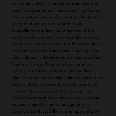
encore de violette. Elaborés principalement à
partir de cabernet-sauvignon qui lui confère sa
structure tannique, et de merlot qui lui apporte
le fruité et une texture velouté, le vin
d’appellation Bordeaux peut également être
constitué de cabernet-franc pour des vins plus
ronds et aux notes épicées. Les Bordeaux Blancs
Secs ont des robes d’une couleur paille plus ou
moins dorée. Ils développent d’élégants parfums
fruités et floraux. Leur registre d’agrumes
(citron) est soutenu par des notes de fleurs
blanches et de fruits à chair blanche (pêche). En
bouche, ils font preuve de vivacité, avec de la
rondeur, de la puissance et un bel équilibre.
Dans l’assemblage, les deux principaux cépages,
souvent à égalité, sont le Sauvignon et le
Sémillon. La Muscadelle vient en appoint pour