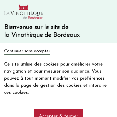
10€ de remise immédiate sur votre première commande
avec le code BIENVINO10
Une question ?
05 57 10 41 41
Bienvenue sur le site de
la Vinothèque de Bordeaux
Recevez 5€
Continuer sans accepter
en bon d'achat
Accueil
Bordeaux
"Y" D'YQUEM
en vous inscrivant à notre newsletter
Ce site utilise des cookies pour améliorer votre
navigation et pour mesurer son audience. Vous
Votre
pouvez à tout moment
modifier vos préférences
email
dans la page de gestion des cookies
et interdire
En m’abonnant, j’accepte de recevoir la newsletter de la
ces cookies.
Vinothèque de Bordeaux.
Minimum de commande de 50€ h
frais de port. Durée de validité d’un mois
Accepter & fermer