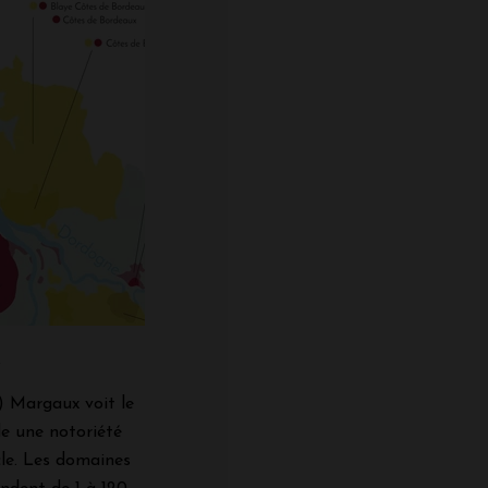
x
) Margaux voit le
de une notoriété
cle. Les domaines