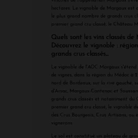
viticoles de l'appellation Margaux s'ét
hectares. Le vignoble de Margaux est c
le plus grand nombre de grands crus cl
premier grand cru classé, le Château 
Quels sont les vins classés d
Découvrez le vignoble : région
grands crus classés...
Le vignoble de l'AOC Margaux s'étend 
de vignes, dans la région du Médoc à 2
nord de Bordeaux, sur la rive gauche, 
d'Arsac, Margaux-Cantenac et Soussans
grands crus classés et notamment du
premier grand cru classé, le vignoble
des Crus Bourgeois, Crus Artisans, ou 
vignerons.
Le sol est constitué un plateau de grav