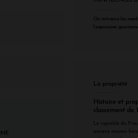
CONFIDENCES DE
On retrouve les nomb
l’expression gourmand
La propriété
Histoire et pro
classement de 
Le vignoble du Prieu
anciens moines bénéd
INE