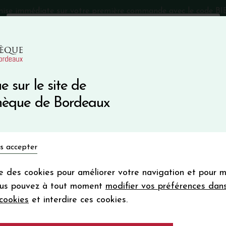
mise immédiate sur votre première commande avec le code 
Catalogue Primeurs 2025
Qui sommes-nous
05 57 10
e sur le site de
Recevez 5
thèque de Bordeaux
en bon d'achat
en vous inscrivant à notre ne
Vins du monde
Primeurs
Bio & Cie
Champagne
s accepter
Votre
email
ise des cookies pour améliorer votre navigation et pour 
En m’abonnant, j’accepte de recevoir la new
ICHINE
ous pouvez à tout moment
modifier vos préférences dan
Vinothèque de Bordeaux.
Minimum de comman
cookies
et interdire ces cookies.
frais de port. Durée de validité d’un
CONFIDENCES D