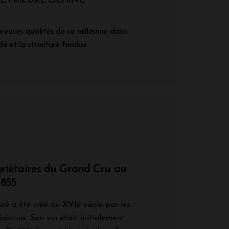
 PRIEURE LICHINE
reuses qualités de ce millésime dans
e et la structure fondue.
priétaires du Grand Cru au
1855
ré a été créé au XVIè siècle par les
ictins. Son vin était initialement