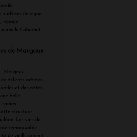
argile.
s surfaces de vigne
, cépage
uvons le Cabernet
uges de Margaux
AOC Margaux
 de délicats arômes
florales et des notes
 une belle
s tanins
Cette structure
ilibré. Les vins de
arde remarquable
té de vieillissement