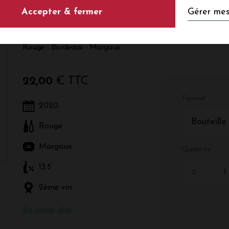
Gérer mes
Accepter & fermer
LICHINE 2020
Rouge - Bordeaux - Margaux
22,00
€ TTC
Format
2020
Bouteille
Rouge
Margaux
Quantité
13.5
2ème vin
En savoir plus