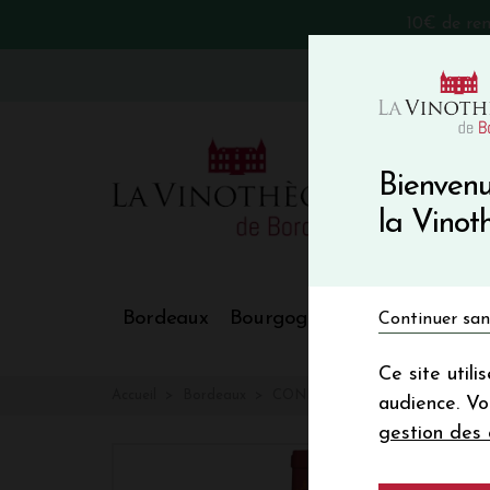
10€ de re
VinoBlog
Bienvenu
la Vino
Bordeaux
Bourgogne
Nos Régions
Continuer san
Ce site util
Accueil
Bordeaux
CONFIDENCES DE PRIEURE L
audience. V
gestion des 