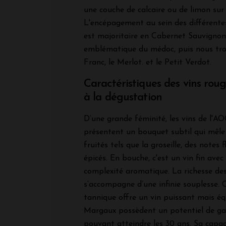
une couche de calcaire ou de limon sur 
L'encépagement au sein des différente
est majoritaire en Cabernet Sauvignon
emblématique du médoc, puis nous tro
Franc, le Merlot. et le Petit Verdot.
Caractéristiques des vins ro
à la dégustation
D’une grande féminité, les vins de l'
présentent un bouquet subtil qui mêle
fruités tels que la groseille, des notes 
épicés. En bouche, c'est un vin fin avec
complexité aromatique. La richesse de
s’accompagne d’une infinie souplesse. 
tannique offre un vin puissant mais équ
Margaux possèdent un potentiel de g
pouvant atteindre les 30 ans. Sa capaci