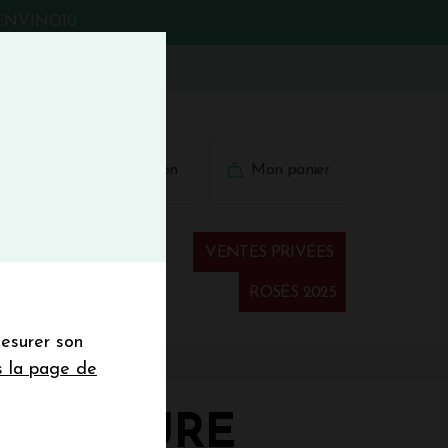
BIENVINO10
fermer
 41 41
Connexion
Mon panier
€
wsletter
VENTES PRIVÉES
Spiritueux
ROSÉS 2025
mesurer son
sletter de la
s la page de
de de 50€ hors
 mois
E PRIEURE