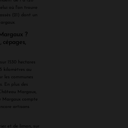
endent de 1 à 120
elui où l'on trouve
assés (21) dont un
Margaux.
e Margaux ?
, cépages,
sur 1530 hectares
5 kilomètres au
sur les communes
. En plus des
 Château Margaux,
 de Margaux compte
encore artisans
ier et de limon, sur