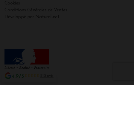
Cookies
Conditions Générales de Ventes
Développé par Natural-net
4.9/5
513 avis
Interdiction de vente de boissons alcooliques aux mineurs de moins de 18
ans
La preuve de majorité de l'acheteur est exigée au moment de la vente en
ligne CODE DE LA SANTE PUBLIQUE, ART. L. 3342-1 et L. 3353-3
L'abus d'alcool est dangereux pour la santé. Sachez consommer avec
modération.