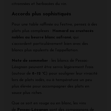
citronnées et herbacées du vin.
Accords plus sophistiqués
Pour une table raffinée ou festive, pensez à des
plats plus complexes :
Homard ou crustacés
nobles au beurre blanc safrané
, qui
s’accordent particulièrement bien avec des
blancs plus opulents de l’appellation.
Note de sommelier
: les blancs de Pessac-
Léognan peuvent être servis légèrement frais
(autour de
8–12 °C
) pour souligner leur vivacité
lors de plats iodés, ou à température un peu
plus élevée pour accompagner des plats en
sauce plus riches.
Que ce soit en rouge ou en blanc, les vins
de
Pessac-Léognan
sont des compagnons de