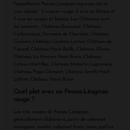
l'appellation Pessac-Léognan regroupe les 14
crus classés : 5 crus en rouge, 2 crus en blancs et
7 crus en rouges et blancs. Les Châteaux sont
les suivants : Château Bouscaut, Château
Carbonnieux, Domaine de Chevalier, Château
Couhins, Château Couhins-Lurton, Château de
Fieuzal, Château Haut-Bailly, Château Olivier,
Château La Mission Haut-Brion, Château
Latour-Martillac, Château Malartic-Lagravière,
Château Pape Clément, Château Smith Haut-
Lafitte, Château Haut-Brion
Quel plat avec un Pessac-Léognan
rouge ?
Les vins rouges de Pessac-Léognan,
généralement élaborés à partir de cabernet
sauvignon, merlot, cabernet franc (avec parfois