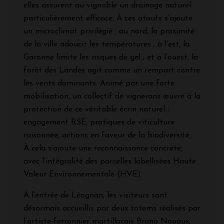
elles assurent au vignoble un drainage naturel
particulièrement efficace. À ces atouts s’ajoute
un microclimat privilégié : au nord, la proximité
de la ville adoucit les températures ; à l’est, la
Garonne limite les risques de gel ; et à l’ouest, la
forêt des Landes agit comme un rempart contre
les vents dominants. Animé par une forte
mobilisation, un collectif de vignerons œuvre à la
protection de ce véritable écrin naturel :
engagement RSE, pratiques de viticulture
raisonnée, actions en faveur de la biodiversité…
À cela s’ajoute une reconnaissance concrète,
avec l’intégralité des parcelles labellisées Haute
Valeur Environnementale (HVE).
À l’entrée de Léognan, les visiteurs sont
désormais accueillis par deux totems réalisés par
l’artiste-ferronnier martillacais Bruno Nouaux,