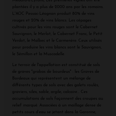
Médard-d'Eyrans, Les premières vignes ont été
plantées il y a plus de 2000 ans par les romains.
L'AOC Pessac-Léognan produit 80% de vins
rouges et 20% de vins blancs. Les cépages
cultivés pour les vins rouges sont le Cabernet
Sauvignon, le Merlot, le Cabernet Franc, le Petit
Verdot, le Malbec et le Carmenère. Ceux utilisés
pour produire les vins blancs sont le Sauvignon,
le Sémillon et la Muscadelle.
Le terroir de l'appellation est constitué de sols
de graves "grabas de bourdeus" : les Graves de
Bordeaux qui représentent un mélange de
différents types de sols avec des galets roulés,
graviers, silex, sable, argile, calcaire... Ces
accumulations de sols façonnent des croupes au
relief marqué. Associées à un maillage dense de
petits cours d’eau se jetant dans la Garonne,