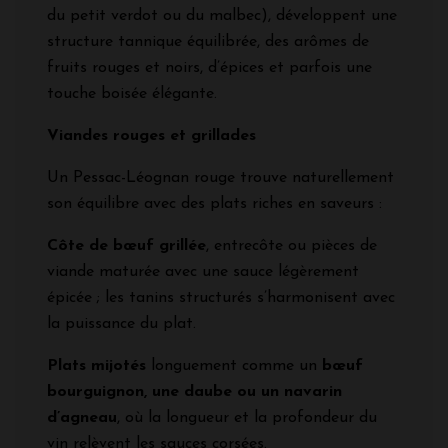
du petit verdot ou du malbec), développent une
structure tannique équilibrée, des arômes de
fruits rouges et noirs, d’épices et parfois une
touche boisée élégante.
Viandes rouges et grillades
Un Pessac-Léognan rouge trouve naturellement
son équilibre avec des plats riches en saveurs :
Côte de bœuf grillée
, entrecôte ou pièces de
viande maturée avec une sauce légèrement
épicée ; les tanins structurés s’harmonisent avec
la puissance du plat.
Plats mijotés
longuement comme un
bœuf
bourguignon, une daube ou un navarin
d’agneau
, où la longueur et la profondeur du
vin relèvent les sauces corsées.