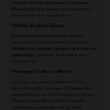
Ceviche, tartares de poissons
ou
poissons
blancs grillés
(bar, sandre, saint-jacques) se
lient très bien à la vivacité du vin.
Volaille et plats blancs
Des plats plus consistants mais délicats
agrémentent aussi parfaitement ces blancs :
Volaille rôtie, pintade, suprême de poulet à la
crème légère
, profitent de l’équilibre gras /
acidité du vin.
Fromages frais ou affinés
Les blancs secs peuvent également faire
merveille avec des fromages :
Fromages de
chèvre frais
ou certains fromages à pâte dure
(Tomme, Comté affiné) offrent une belle
combinaison aromatique avec les notes