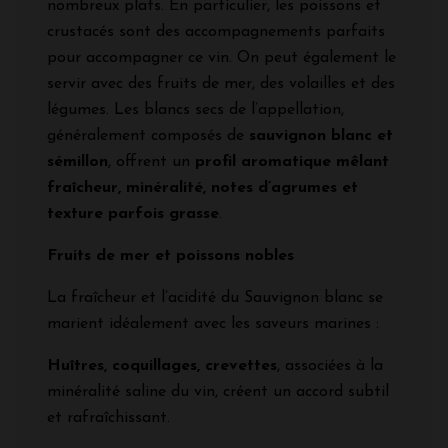
nombreux plats. En particulier, les poissons et
crustacés sont des accompagnements parfaits
pour accompagner ce vin. On peut également le
servir avec des fruits de mer, des volailles et des
légumes. Les blancs secs de l’appellation,
généralement composés de
sauvignon blanc et
sémillon
, offrent un
profil aromatique mêlant
fraîcheur, minéralité, notes d’agrumes et
texture parfois grasse
.
Fruits de mer et poissons nobles
La fraîcheur et l’acidité du Sauvignon blanc se
marient idéalement avec les saveurs marines :
Huîtres, coquillages, crevettes
, associées à la
minéralité saline du vin, créent un accord subtil
et rafraîchissant.