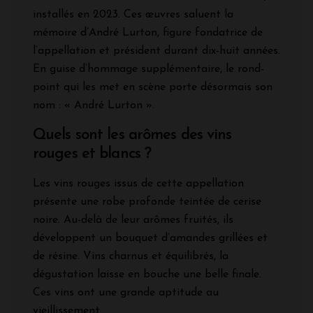
installés en 2023. Ces œuvres saluent la
mémoire d’André Lurton, figure fondatrice de
l’appellation et président durant dix-huit années.
En guise d’hommage supplémentaire, le rond-
point qui les met en scène porte désormais son
nom : « André Lurton ».
Quels sont les arômes des vins
rouges et blancs ?
Les vins rouges issus de cette appellation
présente une robe profonde teintée de cerise
noire. Au-delà de leur arômes fruités, ils
développent un bouquet d’amandes grillées et
de résine. Vins charnus et équilibrés, la
dégustation laisse en bouche une belle finale.
Ces vins ont une grande aptitude au
vieillissement.