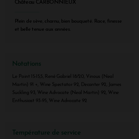
Château CARBONNIEUX
Plein de sève, charnu, bien bouqueté. Race, finesse
et belle tenue aux années.
Notations
Le Point 15-15,5, René Gabriel 18/20, Vinous (Neal
Martin) 91 +, Wine Spectator 92, Decanter 92, James
Suckling 93, Wine Advocate (Neal Martin) 92, Wine
Enthusiast 93-95, Wine Advocate 92
Température de service