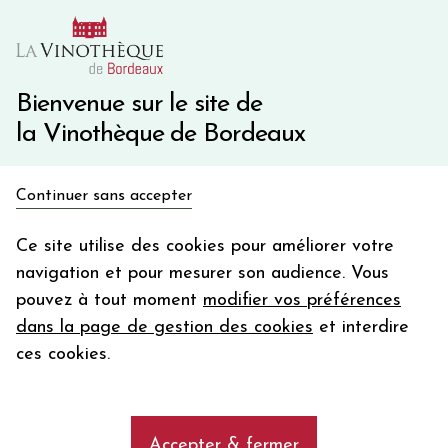
10€ de remise immédiate sur votre première commande
avec le code BIENVINO10
Une question ?
05 57 10 41 41
Bienvenue sur le site de
la Vinothèque de Bordeaux
Recevez 5€
Continuer sans accepter
en bon d'achat
Accueil
Bordeaux
Château CARBONNIEUX
en vous inscrivant à notre newsletter
Ce site utilise des cookies pour améliorer votre
navigation et pour mesurer son audience. Vous
Votre
pouvez à tout moment
modifier vos préférences
email
dans la page de gestion des cookies
et interdire
En m’abonnant, j’accepte de recevoir la newsletter de la
ces cookies.
Vinothèque de Bordeaux.
Minimum de commande de 50€ h
frais de port. Durée de validité d’un mois
Accepter & fermer