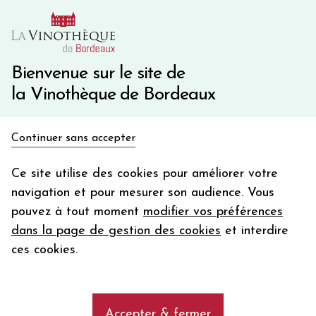
10€ de remise immédiate sur votre première commande
avec le code BIENVINO10
Une question ?
05 57 10 41 41
Bienvenue sur le site de
la Vinothèque de Bordeaux
Recevez 5€
Continuer sans accepter
en bon d'achat
Accueil
Bordeaux
Château LA MISSION HAUT-BRION
en vous inscrivant à notre newsletter
Ce site utilise des cookies pour améliorer votre
navigation et pour mesurer son audience. Vous
Votre
pouvez à tout moment
modifier vos préférences
email
dans la page de gestion des cookies
et interdire
En m’abonnant, j’accepte de recevoir la newsletter de la
ces cookies.
Vinothèque de Bordeaux.
Minimum de commande de 50€ h
frais de port. Durée de validité d’un mois
Accepter & fermer