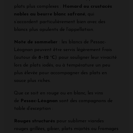
plats plus complexes :
Homard ou crustacés
nobles au beurre blanc safrané
, qui
s’accordent particulièrement bien avec des
blancs plus opulents de l’appellation.
Note de sommelier
: les blancs de Pessac-
Léognan peuvent être servis légèrement frais
(autour de
8–12 °C
) pour souligner leur vivacité
lors de plats iodés, ou à température un peu
plus élevée pour accompagner des plats en
sauce plus riches.
Que ce soit en rouge ou en blanc, les vins
de
Pessac-Léognan
sont des compagnons de
table d’exception :
Rouges structurés
pour sublimer viandes
rouges grillées, gibier, plats mijotés ou fromages