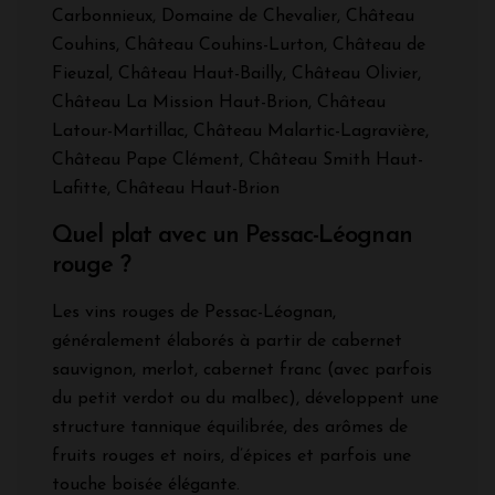
Carbonnieux, Domaine de Chevalier, Château
Couhins, Château Couhins-Lurton, Château de
Fieuzal, Château Haut-Bailly, Château Olivier,
Château La Mission Haut-Brion, Château
Latour-Martillac, Château Malartic-Lagravière,
Château Pape Clément, Château Smith Haut-
Lafitte, Château Haut-Brion
Quel plat avec un Pessac-Léognan
rouge ?
Les vins rouges de Pessac-Léognan,
généralement élaborés à partir de cabernet
sauvignon, merlot, cabernet franc (avec parfois
du petit verdot ou du malbec), développent une
structure tannique équilibrée, des arômes de
fruits rouges et noirs, d’épices et parfois une
touche boisée élégante.