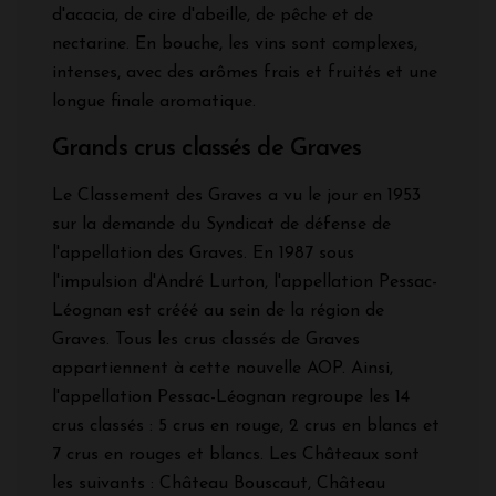
d'acacia, de cire d'abeille, de pêche et de
nectarine. En bouche, les vins sont complexes,
intenses, avec des arômes frais et fruités et une
longue finale aromatique.
Grands crus classés de Graves
Le Classement des Graves a vu le jour en 1953
sur la demande du Syndicat de défense de
l'appellation des Graves. En 1987 sous
l'impulsion d'André Lurton, l'appellation Pessac-
Léognan est crééé au sein de la région de
Graves. Tous les crus classés de Graves
appartiennent à cette nouvelle AOP. Ainsi,
l'appellation Pessac-Léognan regroupe les 14
crus classés : 5 crus en rouge, 2 crus en blancs et
7 crus en rouges et blancs. Les Châteaux sont
les suivants : Château Bouscaut, Château