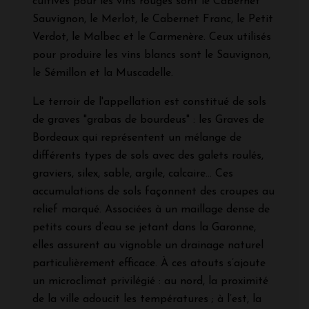
cultivés pour les vins rouges sont le Cabernet
Sauvignon, le Merlot, le Cabernet Franc, le Petit
Verdot, le Malbec et le Carmenère. Ceux utilisés
pour produire les vins blancs sont le Sauvignon,
le Sémillon et la Muscadelle.
Le terroir de l'appellation est constitué de sols
de graves "grabas de bourdeus" : les Graves de
Bordeaux qui représentent un mélange de
différents types de sols avec des galets roulés,
graviers, silex, sable, argile, calcaire... Ces
accumulations de sols façonnent des croupes au
relief marqué. Associées à un maillage dense de
petits cours d’eau se jetant dans la Garonne,
elles assurent au vignoble un drainage naturel
particulièrement efficace. À ces atouts s’ajoute
un microclimat privilégié : au nord, la proximité
de la ville adoucit les températures ; à l’est, la