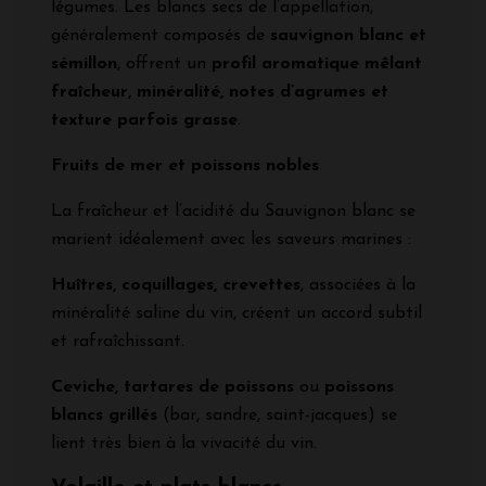
légumes. Les blancs secs de l’appellation,
généralement composés de
sauvignon blanc et
sémillon
, offrent un
profil aromatique mêlant
fraîcheur, minéralité, notes d’agrumes et
texture parfois grasse
.
Fruits de mer et poissons nobles
La fraîcheur et l’acidité du Sauvignon blanc se
marient idéalement avec les saveurs marines :
Huîtres, coquillages, crevettes
, associées à la
minéralité saline du vin, créent un accord subtil
et rafraîchissant.
Ceviche, tartares de poissons
ou
poissons
blancs grillés
(bar, sandre, saint-jacques) se
lient très bien à la vivacité du vin.