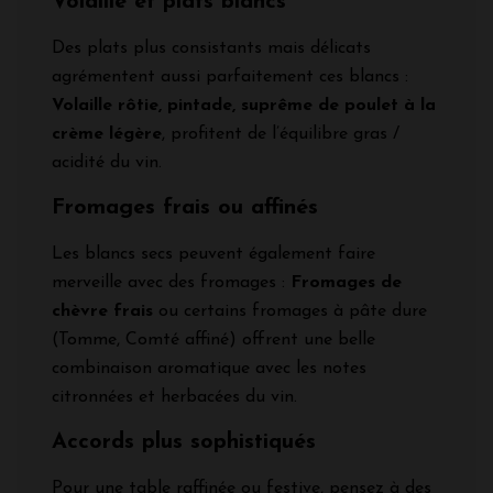
Volaille et plats blancs
Des plats plus consistants mais délicats
agrémentent aussi parfaitement ces blancs :
Volaille rôtie, pintade, suprême de poulet à la
crème légère
, profitent de l’équilibre gras /
acidité du vin.
Fromages frais ou affinés
Les blancs secs peuvent également faire
merveille avec des fromages :
Fromages de
chèvre frais
ou certains fromages à pâte dure
(Tomme, Comté affiné) offrent une belle
combinaison aromatique avec les notes
citronnées et herbacées du vin.
Accords plus sophistiqués
Pour une table raffinée ou festive, pensez à des