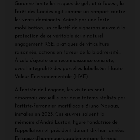
Garonne limite les risques de gel ; et à l’ouest, la
forêt des Landes agit comme un rempart contre
les vents dominants. Animé par une forte
mobilisation, un collectif de vignerons œuvre à la
protection de ce véritable écrin naturel :
engagement RSE, pratiques de viticulture
raisonnée, actions en faveur de la biodiversité…
À cela s’ajoute une reconnaissance concrète,
avec l’intégralité des parcelles labellisées Haute
Valeur Environnementale (HVE).
À l’entrée de Léognan, les visiteurs sont
désormais accueillis par deux totems réalisés par
l’artiste-ferronnier martillacais Bruno Nouaux,
installés en 2023. Ces œuvres saluent la
mémoire d’André Lurton, figure fondatrice de
l’appellation et président durant dix-huit années.
En guise d’hommage supplémentaire, le rond-