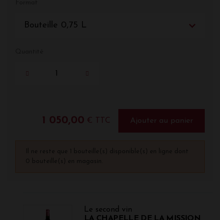
Format
Bouteille 0,75 L
Quantité
1 050,00
€ TTC
Ajouter au panier
Il ne reste que 1 bouteille(s) disponible(s) en ligne dont
0 bouteille(s) en magasin.
Le second vin
LA CHAPELLE DE LA MISSION