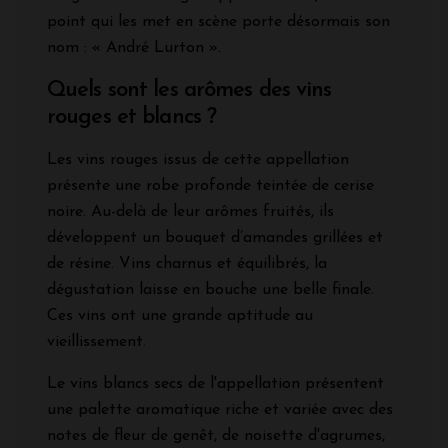
point qui les met en scène porte désormais son
nom : « André Lurton ».
Quels sont les arômes des vins
rouges et blancs ?
Les vins rouges issus de cette appellation
présente une robe profonde teintée de cerise
noire. Au-delà de leur arômes fruités, ils
développent un bouquet d’amandes grillées et
de résine. Vins charnus et équilibrés, la
dégustation laisse en bouche une belle finale.
Ces vins ont une grande aptitude au
vieillissement.
Le vins blancs secs de l'appellation présentent
une palette aromatique riche et variée avec des
notes de fleur de genêt, de noisette d'agrumes,