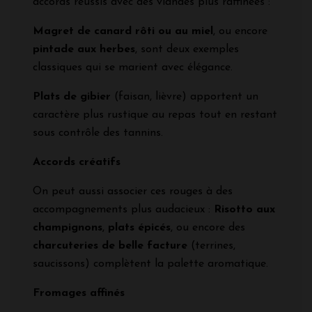
accords réussis avec des viandes plus raffinées :
Magret de canard rôti ou au miel
, ou encore
pintade aux herbes
, sont deux exemples
classiques qui se marient avec élégance.
Plats de gibier
(faisan, lièvre) apportent un
caractère plus rustique au repas tout en restant
sous contrôle des tannins.
Accords créatifs
On peut aussi associer ces rouges à des
accompagnements plus audacieux :
Risotto aux
champignons
,
plats épicés
, ou encore des
charcuteries de belle facture
(terrines,
saucissons) complètent la palette aromatique.
Fromages affinés