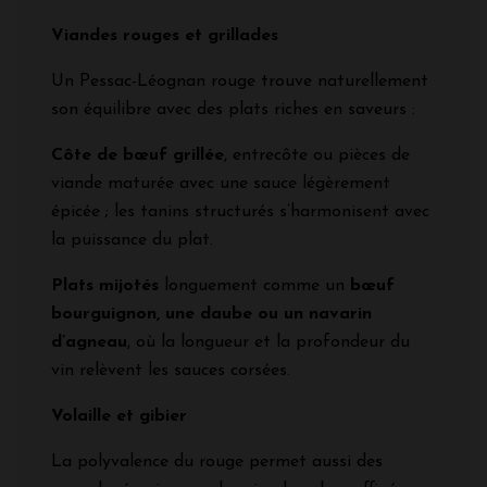
Viandes rouges et grillades
Un Pessac-Léognan rouge trouve naturellement
son équilibre avec des plats riches en saveurs :
Côte de bœuf grillée
, entrecôte ou pièces de
viande maturée avec une sauce légèrement
épicée ; les tanins structurés s’harmonisent avec
la puissance du plat.
Plats mijotés
longuement comme un
bœuf
bourguignon, une daube ou un navarin
d’agneau
, où la longueur et la profondeur du
vin relèvent les sauces corsées.
Volaille et gibier
La polyvalence du rouge permet aussi des