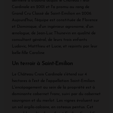
dernière a d'abord acquis le Château Fleur
Cardinale en 2001 et l'a promu au rang de
Grand Cru Classé de Saint-Emilion en 2006.
Aujourd'hui, l'équipe est constituée de Florence
et Dominique, d'un ingénieur agronome, d'un
œnologue, de Jean-Luc Thunevin en qualité de
consultant général, de leurs trois enfants
Ludovic, Matthieu et Lucie, et rejoints par leur
belle-fille Caroline.
Un terroir à Saint-Emilion
Le Château Croix Cardinale s'étend sur 4
hectares à l'est de l'appellation Saint-Emilion.
L'encépagement au sein de la propriété est à
dominante cabernet franc, suivi par du cabernet
sauvignon et du merlot. Les vignes évoluent sur
un sol argilo-calcaire, en coteaux pentus. Cet