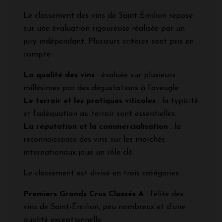
Le classement des vins de Saint-Émilion repose
sur une évaluation rigoureuse réalisée par un
jury indépendant. Plusieurs critères sont pris en
compte :
La qualité des vins
: évaluée sur plusieurs
millésimes par des dégustations à l’aveugle.
Le terroir et les pratiques viticoles
: la typicité
et l’adéquation au terroir sont essentielles.
La réputation et la commercialisation
: la
reconnaissance des vins sur les marchés
internationaux joue un rôle clé.
Le classement est divisé en trois catégories :
Premiers Grands Crus Classés A
: l’élite des
vins de Saint-Émilion, peu nombreux et d’une
qualité exceptionnelle.