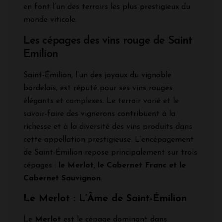
en font l’un des terroirs les plus prestigieux du
monde viticole.
Les cépages des vins rouge de Saint
Emilion
Saint-Émilion, l’un des joyaux du vignoble
bordelais, est réputé pour ses vins rouges
élégants et complexes. Le terroir varié et le
savoir-faire des vignerons contribuent à la
richesse et à la diversité des vins produits dans
cette appellation prestigieuse. L’encépagement
de Saint-Émilion repose principalement sur trois
cépages :
le Merlot, le Cabernet Franc et le
Cabernet Sauvignon
.
Le Merlot : L’Âme de Saint-Émilion
Le
Merlot
est le cépage dominant dans