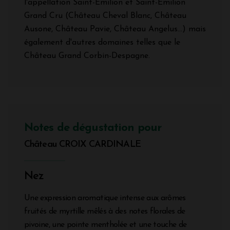
l'appellation Saint-Emilion et Saint-Emilion
Grand Cru (Château Cheval Blanc, Château
Ausone, Château Pavie, Château Angelus...) mais
également d'autres domaines telles que le
Château Grand Corbin-Despagne.
Notes de dégustation pour
Château CROIX CARDINALE
Nez
Une expression aromatique intense aux arômes
fruités de myrtille mêlés à des notes florales de
pivoine, une pointe mentholée et une touche de