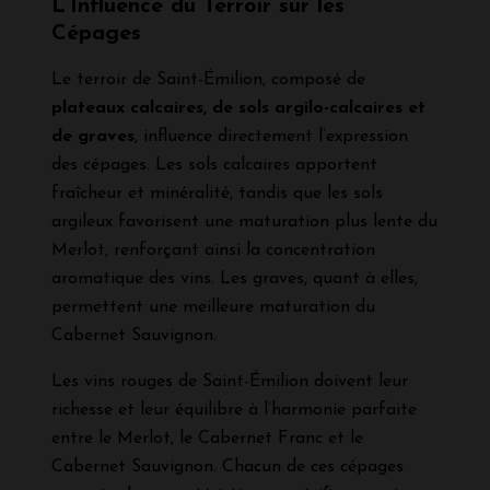
L’Influence du Terroir sur les
Cépages
Le terroir de Saint-Émilion, composé de
plateaux calcaires, de sols argilo-calcaires et
de graves
, influence directement l’expression
des cépages. Les sols calcaires apportent
fraîcheur et minéralité, tandis que les sols
argileux favorisent une maturation plus lente du
Merlot, renforçant ainsi la concentration
aromatique des vins. Les graves, quant à elles,
permettent une meilleure maturation du
Cabernet Sauvignon.
Les vins rouges de Saint-Émilion doivent leur
richesse et leur équilibre à l’harmonie parfaite
entre le Merlot, le Cabernet Franc et le
Cabernet Sauvignon. Chacun de ces cépages