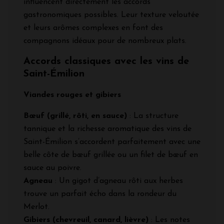
influencent directement les accords
gastronomiques possibles. Leur texture veloutée
et leurs arômes complexes en font des
compagnons idéaux pour de nombreux plats.
Accords classiques avec les vins de
Saint-Émilion
Viandes rouges et gibiers
Bœuf (grillé, rôti, en sauce)
: La structure
tannique et la richesse aromatique des vins de
Saint-Émilion s’accordent parfaitement avec une
belle côte de bœuf grillée ou un filet de bœuf en
sauce au poivre.
Agneau
: Un gigot d’agneau rôti aux herbes
trouve un parfait écho dans la rondeur du
Merlot.
Gibiers (chevreuil, canard, lièvre)
: Les notes