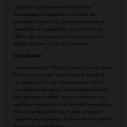
L’objectif d’un classement évolutif est
d’encourager l’amélioration continue des
propriétés viticoles. Ce dynamisme profite à
l’ensemble de l’appellation en valorisant les
efforts des domaines qui investissent dans la
qualité de leurs vins et leur notoriété.
Conclusion
Le classement de 1955 des Grands Crus de Saint-
Émilion est un outil unique dans le monde du
vin, garantissant une reconnaissance méritée
aux meilleurs domaines. Son caractère évolutif,
bien que sujet à débat, permet d’assurer une
excellence constante et de stimuler l’innovation.
Pour les amateurs de vin, il reste un repère
essentiel pour apprécier la diversité et la qualité
des vins de Saint-Émilion.