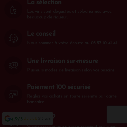
La sélection
Les vins sont dégustés et sélectionnés avec
beaucoup de rigueur.
Le conseil
Nous sommes à votre écoute au
05 57 10 41 41
.
Une livraison sur-mesure
Plusieurs modes de livraison selon vos besoins.
Paiement 100 sécurisé
Réglez vos achats en toute sérénité par carte
bancaire.
Satisfait ?
4.9/5
513 avis
Si votre commande ne vous convient pas, vous