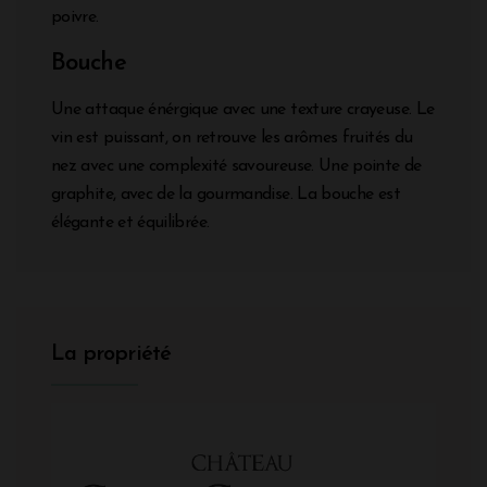
poivre.
Bouche
Une attaque énérgique avec une texture crayeuse. Le
vin est puissant, on retrouve les arômes fruités du
nez avec une complexité savoureuse. Une pointe de
graphite, avec de la gourmandise. La bouche est
élégante et équilibrée.
La propriété