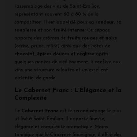
l’assemblage des vins de Saint-Émilion,
représentant souvent 60 à 80 % de la
composition. Il est apprécié pour sa
rondeur
, sa
souplesse
et son
fruité intense
. Ce cépage
apporte des arômes de
fruits rouges et noirs
(cerise, prune, mûre) ainsi que des notes de
chocolat, épices douces et réglisse
après
quelques années de vieillissement. Il confère aux
vins une structure veloutée et un excellent
potentiel de garde.
Le Cabernet Franc : L’Élégance et la
Complexité
Le
Cabernet Franc
est le second cépage le plus
utilisé à Saint-Émilion. Il apporte finesse,
élégance et complexité aromatique. Moins
tannique que le Cabernet Sauvignon, il offre des