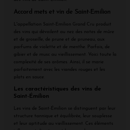
Accord mets et vin de Saint-Emilion
L'appellation Saint-Emilion Grand Cru produit
des vins qui dévoilent au nez des notes de mûre
et de groseille, de prune et de pruneau, aux
parfums de violette et de menthe. Parfois, de
gibier et de musc au vieillissement. Voici toute la
complexité de ses arômes. Ainsi, il se marie
parfaitement avec les viandes rouges et les
plats en sauce.
Les caractéristiques des vins de
Saint-Émilion
Les vins de Saint-Émilion se distinguent par leur
structure tannique et équilibrée, leur souplesse
et leur aptitude au vieillissement. Ces éléments