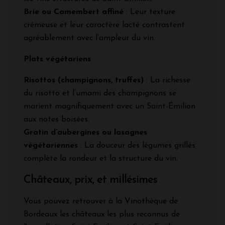
Brie ou Camembert affiné
: Leur texture
crémeuse et leur caractère lacté contrastent
agréablement avec l’ampleur du vin.
Plats végétariens
Risottos (champignons, truffes)
: La richesse
du risotto et l’umami des champignons se
marient magnifiquement avec un Saint-Émilion
aux notes boisées.
Gratin d’aubergines ou lasagnes
végétariennes
: La douceur des légumes grillés
complète la rondeur et la structure du vin.
Châteaux, prix, et millésimes
Vous pouvez retrouver à la Vinothèque de
Bordeaux les châteaux les plus reconnus de