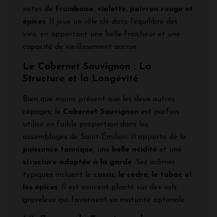
notes de
framboise, violette, poivron rouge et
épices
. Il joue un rôle clé dans l’équilibre des
vins, en apportant une belle fraîcheur et une
capacité de vieillissement accrue.
Le Cabernet Sauvignon : La
Structure et la Longévité
Bien que moins présent que les deux autres
cépages, le
Cabernet Sauvignon
est parfois
utilisé en faible proportion dans les
assemblages de Saint-Émilion. Il apporte de la
puissance tannique
, une
belle acidité
et une
structure adaptée à la garde
. Ses arômes
typiques incluent le
cassis, le cèdre, le tabac et
les épices
. Il est souvent planté sur des sols
graveleux qui favorisent sa maturité optimale.