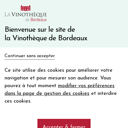
10€ de remise immédiate sur votre première commande
avec le code BIENVINO10
Une question ?
05 57 10 41 41
Bienvenue sur le site de
la Vinothèque de Bordeaux
Recevez 5€
Continuer sans accepter
en bon d'achat
Accueil
Bordeaux Primeurs 2025
Château CROIX CARDINALE
en vous inscrivant à notre newsletter
Ce site utilise des cookies pour améliorer votre
navigation et pour mesurer son audience. Vous
Votre
pouvez à tout moment
modifier vos préférences
email
dans la page de gestion des cookies
et interdire
En m’abonnant, j’accepte de recevoir la newsletter de la
ces cookies.
Vinothèque de Bordeaux.
Minimum de commande de 50€ h
frais de port. Durée de validité d’un mois
Accepter & fermer