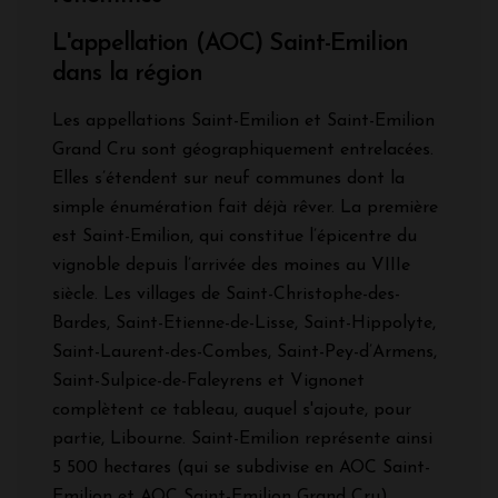
L'appellation (AOC) Saint-Emilion
dans la région
Les appellations Saint-Emilion et Saint-Emilion
Grand Cru sont géographiquement entrelacées.
Elles s’étendent sur neuf communes dont la
simple énumération fait déjà rêver. La première
est Saint-Emilion, qui constitue l’épicentre du
vignoble depuis l’arrivée des moines au VIIIe
siècle. Les villages de Saint-Christophe-des-
Bardes, Saint-Etienne-de-Lisse, Saint-Hippolyte,
Saint-Laurent-des-Combes, Saint-Pey-d’Armens,
Saint-Sulpice-de-Faleyrens et Vignonet
complètent ce tableau, auquel s'ajoute, pour
partie, Libourne. Saint-Emilion représente ainsi
5 500 hectares (qui se subdivise en AOC Saint-
Emilion et AOC Saint-Emilion Grand Cru)