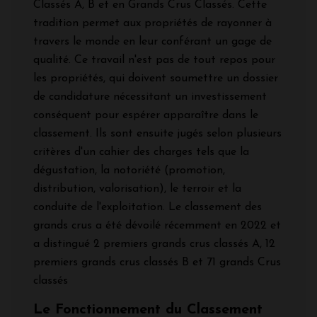
Classés A, B et en Grands Crus Classés. Cette
tradition permet aux propriétés de rayonner à
travers le monde en leur conférant un gage de
qualité. Ce travail n'est pas de tout repos pour
les propriétés, qui doivent soumettre un dossier
de candidature nécessitant un investissement
conséquent pour espérer apparaître dans le
classement. Ils sont ensuite jugés selon plusieurs
critères d'un cahier des charges tels que la
dégustation, la notoriété (promotion,
distribution, valorisation), le terroir et la
conduite de l'exploitation. Le classement des
grands crus a été dévoilé récemment en 2022 et
a distingué 2 premiers grands crus classés A, 12
premiers grands crus classés B et 71 grands Crus
classés
Le Fonctionnement du Classement