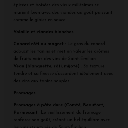
épicées et boisées des vieux millésimes se
marient bien avec des viandes au goût puissant
comme le gibier en sauce.
Volaille et viandes blanches
Canard rôti ou magret
: Le gras du canard
adoucit les tanins et met en valeur les arômes
de fruits noirs des vins de Saint-Émilion.
Veau (blanquette, rôti, mijoté)
: Sa texture
tendre et sa finesse s’accordent idéalement avec
des vins aux tanins souples.
Fromages
Fromages à pâte dure (Comté, Beaufort,
Parmesan)
: Le vieillissement du fromage
renforce son goût, créant un bel équilibre avec
les vins structurés de Saint-Émilion.