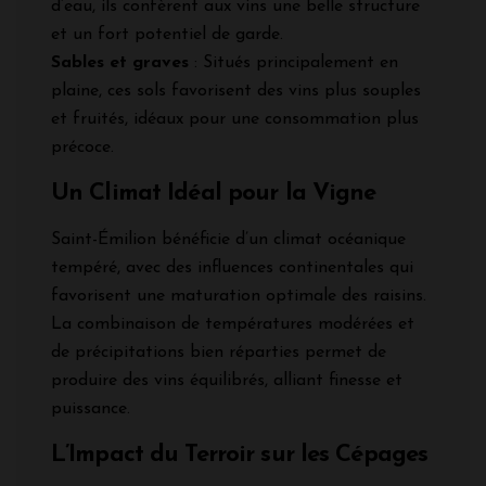
d’eau, ils confèrent aux vins une belle structure
et un fort potentiel de garde.
Sables et graves
: Situés principalement en
plaine, ces sols favorisent des vins plus souples
et fruités, idéaux pour une consommation plus
précoce.
Un Climat Idéal pour la Vigne
Saint-Émilion bénéficie d’un climat océanique
tempéré, avec des influences continentales qui
favorisent une maturation optimale des raisins.
La combinaison de températures modérées et
de précipitations bien réparties permet de
produire des vins équilibrés, alliant finesse et
puissance.
L’Impact du Terroir sur les Cépages