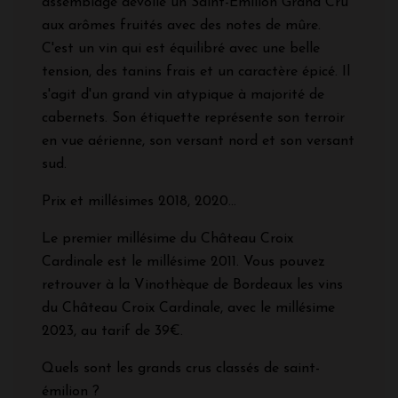
assemblage dévoile un Saint-Emilion Grand Cru
aux arômes fruités avec des notes de mûre.
C'est un vin qui est équilibré avec une belle
tension, des tanins frais et un caractère épicé. Il
s'agit d'un grand vin atypique à majorité de
cabernets. Son étiquette représente son terroir
en vue aérienne, son versant nord et son versant
sud.
Prix et millésimes 2018, 2020...
Le premier millésime du Château Croix
Cardinale est le millésime 2011. Vous pouvez
retrouver à la Vinothèque de Bordeaux les vins
du Château Croix Cardinale, avec le millésime
2023, au tarif de 39€.
Quels sont les grands crus classés de saint-
émilion ?