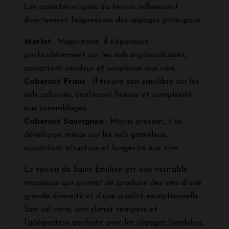
Les caractéristiques du terroir influencent
directement l’expression des cépages principaux :
Merlot
: Majoritaire, il s’épanouit
particulièrement sur les sols argilo-calcaires,
apportant rondeur et souplesse aux vins.
Cabernet Franc
: Il trouve son équilibre sur les
sols calcaires, conférant finesse et complexité
aux assemblages.
Cabernet Sauvignon
: Moins présent, il se
développe mieux sur les sols graveleux,
apportant structure et longévité aux vins.
Le terroir de Saint-Émilion est une véritable
mosaïque qui permet de produire des vins d’une
grande diversité et d’une qualité exceptionnelle.
Son sol varié, son climat tempéré et
l’adéquation parfaite avec les cépages bordelais