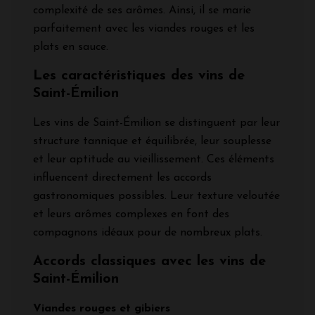
complexité de ses arômes. Ainsi, il se marie
parfaitement avec les viandes rouges et les
plats en sauce.
Les caractéristiques des vins de
Saint-Émilion
Les vins de Saint-Émilion se distinguent par leur
structure tannique et équilibrée, leur souplesse
et leur aptitude au vieillissement. Ces éléments
influencent directement les accords
gastronomiques possibles. Leur texture veloutée
et leurs arômes complexes en font des
compagnons idéaux pour de nombreux plats.
Accords classiques avec les vins de
Saint-Émilion
Viandes rouges et gibiers