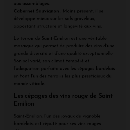
aux assemblages.
Cabernet Sauvignon
: Moins présent, il se
développe mieux sur les sols graveleux,
apportant structure et longévité aux vins.
Le terroir de Saint-Émilion est une véritable
mosaïque qui permet de produire des vins d’une
grande diversité et d’une qualité exceptionnelle.
Son sol varié, son climat tempéré et
l’adéquation parfaite avec les cépages bordelais
en font l’un des terroirs les plus prestigieux du
monde viticole.
Les cépages des vins rouge de Saint
Emilion
Saint-Émilion, l’un des joyaux du vignoble
bordelais, est réputé pour ses vins rouges