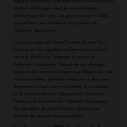
argileux favorisent une maturation plus lente du
Merlot, renforçant ainsi la concentration
aromatique des vins. Les graves, quant à elles,
permettent une meilleure maturation du
Cabernet Sauvignon.
Les vins rouges de Saint-Émilion doivent leur
richesse et leur équilibre à l’harmonie parfaite
entre le Merlot, le Cabernet Franc et le
Cabernet Sauvignon. Chacun de ces cépages
apporte des caractéristiques spécifiques qui, une
fois assemblées, donnent naissance à des vins
d’exception. Que vous recherchiez la souplesse
et le fruit du Merlot, l’élégance du Cabernet
Franc ou la structure du Cabernet Sauvignon,
les vignobles de Saint-Émilion offrent une
palette de saveurs incomparables.