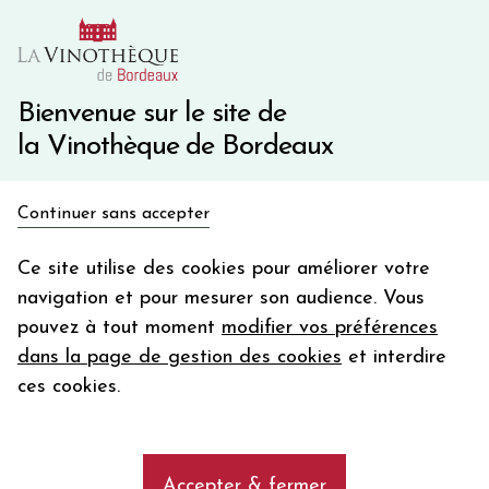
10€ de remise immédiate sur votre première commande
avec le code BIENVINO10
Une question ?
05 57 10 41 41
Bienvenue sur le site de
la Vinothèque de Bordeaux
Recevez 5€
Continuer sans accepter
en bon d'achat
Accueil
Bordeaux Primeurs 2025
Château QUINTUS
en vous inscrivant à notre newsletter
Ce site utilise des cookies pour améliorer votre
navigation et pour mesurer son audience. Vous
Votre
pouvez à tout moment
modifier vos préférences
email
dans la page de gestion des cookies
et interdire
En m’abonnant, j’accepte de recevoir la newsletter de la
ces cookies.
Vinothèque de Bordeaux.
Minimum de commande de 50€ h
frais de port. Durée de validité d’un mois
Accepter & fermer