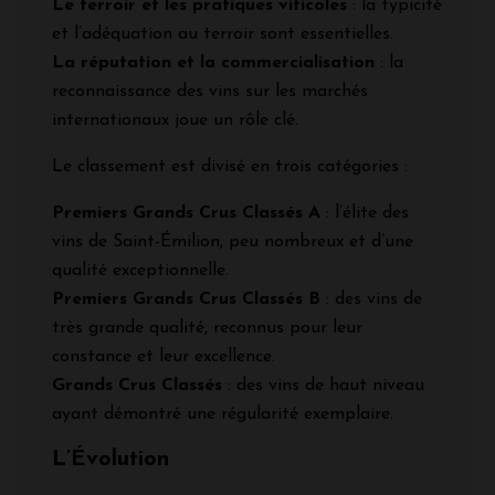
Le terroir et les pratiques viticoles
: la typicité
et l’adéquation au terroir sont essentielles.
La réputation et la commercialisation
: la
reconnaissance des vins sur les marchés
internationaux joue un rôle clé.
Le classement est divisé en trois catégories :
Premiers Grands Crus Classés A
: l’élite des
vins de Saint-Émilion, peu nombreux et d’une
qualité exceptionnelle.
Premiers Grands Crus Classés B
: des vins de
très grande qualité, reconnus pour leur
constance et leur excellence.
Grands Crus Classés
: des vins de haut niveau
ayant démontré une régularité exemplaire.
L’Évolution