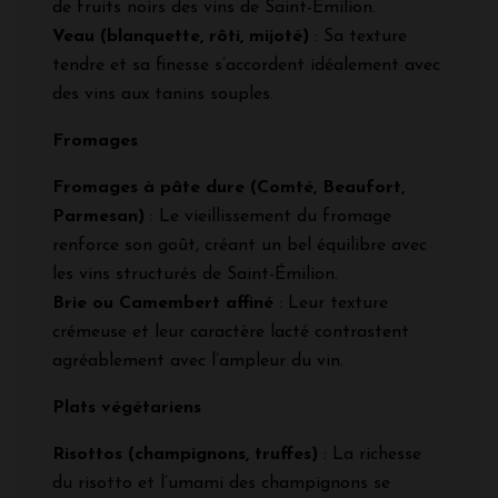
de fruits noirs des vins de Saint-Émilion.
Veau (blanquette, rôti, mijoté)
: Sa texture
tendre et sa finesse s’accordent idéalement avec
des vins aux tanins souples.
Fromages
Fromages à pâte dure (Comté, Beaufort,
Parmesan)
: Le vieillissement du fromage
renforce son goût, créant un bel équilibre avec
les vins structurés de Saint-Émilion.
Brie ou Camembert affiné
: Leur texture
crémeuse et leur caractère lacté contrastent
agréablement avec l’ampleur du vin.
Plats végétariens
Risottos (champignons, truffes)
: La richesse
du risotto et l’umami des champignons se