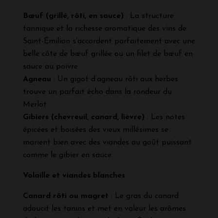
Bœuf (grillé, rôti, en sauce)
: La structure
tannique et la richesse aromatique des vins de
Saint-Émilion s’accordent parfaitement avec une
belle côte de bœuf grillée ou un filet de bœuf en
sauce au poivre.
Agneau
: Un gigot d’agneau rôti aux herbes
trouve un parfait écho dans la rondeur du
Merlot.
Gibiers (chevreuil, canard, lièvre)
: Les notes
épicées et boisées des vieux millésimes se
marient bien avec des viandes au goût puissant
comme le gibier en sauce.
Volaille et viandes blanches
Canard rôti ou magret
: Le gras du canard
adoucit les tanins et met en valeur les arômes