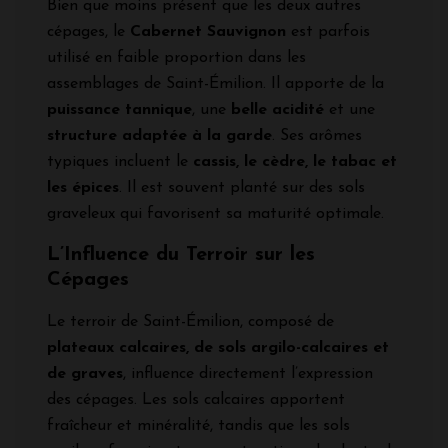
Bien que moins présent que les deux autres
cépages, le
Cabernet Sauvignon
est parfois
utilisé en faible proportion dans les
assemblages de Saint-Émilion. Il apporte de la
puissance tannique
, une
belle acidité
et une
structure adaptée à la garde
. Ses arômes
typiques incluent le
cassis, le cèdre, le tabac et
les épices
. Il est souvent planté sur des sols
graveleux qui favorisent sa maturité optimale.
L’Influence du Terroir sur les
Cépages
Le terroir de Saint-Émilion, composé de
plateaux calcaires, de sols argilo-calcaires et
de graves
, influence directement l’expression
des cépages. Les sols calcaires apportent
fraîcheur et minéralité, tandis que les sols