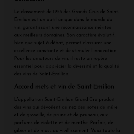
Le classement de 1955 des Grands Crus de Saint-
Émilion est un outil unique dans le monde du
vin, garantissant une reconnaissance méritée
aux meilleurs domaines. Son caractère évolutif,
bien que sujet à débat, permet d’assurer une
excellence constante et de stimuler l’innovation.
Pour les amateurs de vin, il reste un repère
essentiel pour apprécier la diversité et la qualité
des vins de Saint-Émilion.
Accord mets et vin de Saint-Emilion
L'appellation Saint-Emilion Grand Cru produit
des vins qui dévoilent au nez des notes de mûre
et de groseille, de prune et de pruneau, aux
parfums de violette et de menthe. Parfois, de
gibier et de musc au vieillissement. Voici toute la