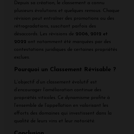
Depuis sa création, le classement a connu
plusieurs évolutions et quelques remous. Chaque
révision peut entraîner des promotions ou des
rétrogradations, suscitant parfois des
désaccords. Les révisions de
2006, 2012 et
2022
ont notamment été marquées par des
contestations juridiques de certaines propriétés
exclues.
Pourquoi un Classement Révisable ?
L’objectif d’un classement évolutif est
d’encourager l’amélioration continue des
propriétés viticoles. Ce dynamisme profite à
l’ensemble de l’appellation en valorisant les
efforts des domaines qui investissent dans la
qualité de leurs vins et leur notoriété.
Conclusion