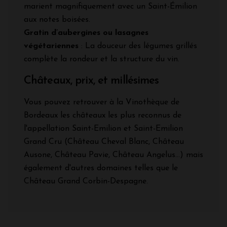
marient magnifiquement avec un Saint-Émilion
aux notes boisées.
Gratin d’aubergines ou lasagnes
végétariennes
: La douceur des légumes grillés
complète la rondeur et la structure du vin.
Châteaux, prix, et millésimes
Vous pouvez retrouver à la Vinothèque de
Bordeaux les châteaux les plus reconnus de
l'appellation Saint-Emilion et Saint-Emilion
Grand Cru (Château Cheval Blanc, Château
Ausone, Château Pavie, Château Angelus...) mais
également d'autres domaines telles que le
Château Grand Corbin-Despagne.