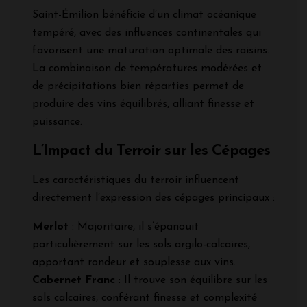
Saint-Émilion bénéficie d’un climat océanique
tempéré, avec des influences continentales qui
favorisent une maturation optimale des raisins.
La combinaison de températures modérées et
de précipitations bien réparties permet de
produire des vins équilibrés, alliant finesse et
puissance.
L’Impact du Terroir sur les Cépages
Les caractéristiques du terroir influencent
directement l’expression des cépages principaux :
Merlot
: Majoritaire, il s’épanouit
particulièrement sur les sols argilo-calcaires,
apportant rondeur et souplesse aux vins.
Cabernet Franc
: Il trouve son équilibre sur les
sols calcaires, conférant finesse et complexité