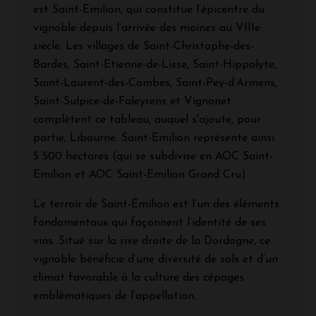
est Saint-Emilion, qui constitue l’épicentre du
vignoble depuis l’arrivée des moines au VIIIe
siècle. Les villages de Saint-Christophe-des-
Bardes, Saint-Etienne-de-Lisse, Saint-Hippolyte,
Saint-Laurent-des-Combes, Saint-Pey-d’Armens,
Saint-Sulpice-de-Faleyrens et Vignonet
complètent ce tableau, auquel s'ajoute, pour
partie, Libourne. Saint-Emilion représente ainsi
5 500 hectares (qui se subdivise en AOC Saint-
Emilion et AOC Saint-Emilion Grand Cru)
Le terroir de Saint-Émilion est l’un des éléments
fondamentaux qui façonnent l’identité de ses
vins. Situé sur la rive droite de la Dordogne, ce
vignoble bénéficie d’une diversité de sols et d’un
climat favorable à la culture des cépages
emblématiques de l’appellation.