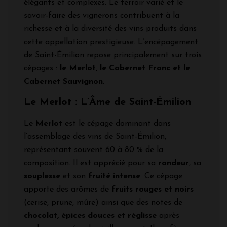
élégants et complexes. Le terroir varié et le
savoir-faire des vignerons contribuent à la
richesse et à la diversité des vins produits dans
cette appellation prestigieuse. L’encépagement
de Saint-Émilion repose principalement sur trois
cépages :
le Merlot, le Cabernet Franc et le
Cabernet Sauvignon
.
Le Merlot : L’Âme de Saint-Émilion
Le
Merlot
est le cépage dominant dans
l’assemblage des vins de Saint-Émilion,
représentant souvent 60 à 80 % de la
composition. Il est apprécié pour sa
rondeur
, sa
souplesse
et son
fruité intense
. Ce cépage
apporte des arômes de
fruits rouges et noirs
(cerise, prune, mûre) ainsi que des notes de
chocolat, épices douces et réglisse
après