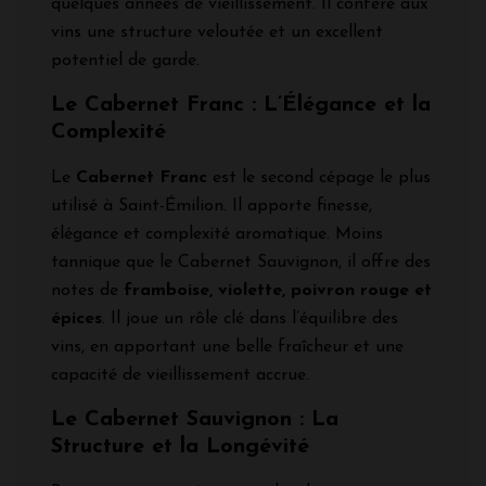
quelques années de vieillissement. Il confère aux
vins une structure veloutée et un excellent
potentiel de garde.
Le Cabernet Franc : L’Élégance et la
Complexité
Le
Cabernet Franc
est le second cépage le plus
utilisé à Saint-Émilion. Il apporte finesse,
élégance et complexité aromatique. Moins
tannique que le Cabernet Sauvignon, il offre des
notes de
framboise, violette, poivron rouge et
épices
. Il joue un rôle clé dans l’équilibre des
vins, en apportant une belle fraîcheur et une
capacité de vieillissement accrue.
Le Cabernet Sauvignon : La
Structure et la Longévité