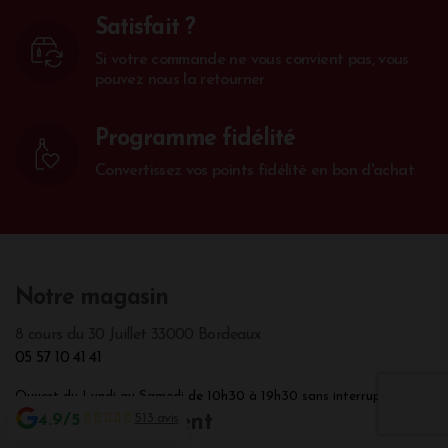
Satisfait ?
Si votre commande ne vous convient pas, vous
pouvez nous la retourner
Programme fidélité
Convertissez vos points fidélité en bon d'achat.
Notre magasin
8 cours du 30 Juillet 33000 Bordeaux
05 57 10 41 41
Ouvert du Lundi au Samedi de 10h30 à 19h30 sans interruption.
4.9/5
513 avis
Notre service client