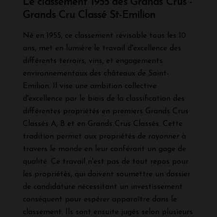
Le classement 1955 des Grands Crus -
Grands Cru Classé St-Emilion
Né en 1955, ce classement révisable tous les 10
ans, met en lumière le travail d'excellence des
différents terroirs, vins, et engagements
environnementaux des châteaux de Saint-
Emilion. Il vise une ambition collective
d'excellence par le biais de la classification des
différentes propriétés en premiers Grands Crus
Classés A, B et en Grands Crus Classés. Cette
tradition permet aux propriétés de rayonner à
travers le monde en leur conférant un gage de
qualité. Ce travail n'est pas de tout repos pour
les propriétés, qui doivent soumettre un dossier
de candidature nécessitant un investissement
conséquent pour espérer apparaître dans le
classement. Ils sont ensuite jugés selon plusieurs