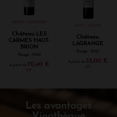
PESSAC-LÉOGNAN
SAINT-JULIEN
Château LES
Château
CARMES HAUT-
LAGRANGE
BRION
Rouge - 2025
Rouge - 2024
35,00 €
A partir de
70,40 €
A partir de
HT
HT
Les avantages
Vinothèque