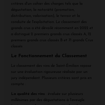
critères d'un cahier des charges tels que la
dégustation, la notoriété (promotion,
distribution, valorisation), le terroir et la
conduite de l'exploitation. Le classement des
grands crus a été dévoilé récemment en 2022 et
a distingué 2 premiers grands crus classés A, 12
premiers grands crus classés B et 71 grands Crus
classés
Le Fonctionnement du Classement
Le classement des vins de Saint-Émilion repose
sur une évaluation rigoureuse réalisée par un
jury indépendant. Plusieurs critères sont pris en
compte :
La qualité des vins
: évaluée sur plusieurs
millésimes par des dégustations à l’aveugle.