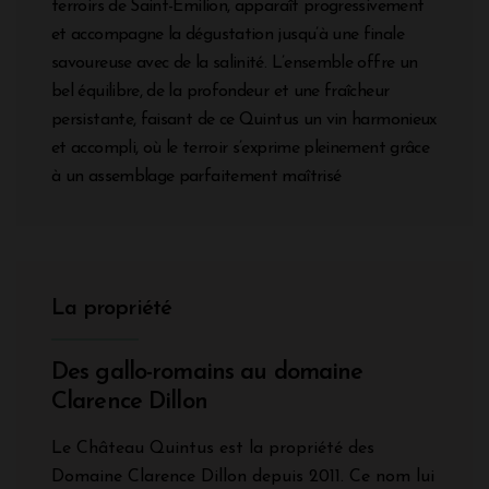
terroirs de Saint-Émilion, apparaît progressivement
et accompagne la dégustation jusqu’à une finale
savoureuse avec de la salinité. L’ensemble offre un
bel équilibre, de la profondeur et une fraîcheur
persistante, faisant de ce Quintus un vin harmonieux
et accompli, où le terroir s’exprime pleinement grâce
à un assemblage parfaitement maîtrisé
La propriété
Des gallo-romains au domaine
Clarence Dillon
Le Château Quintus est la propriété des
Domaine Clarence Dillon depuis 2011. Ce nom lui