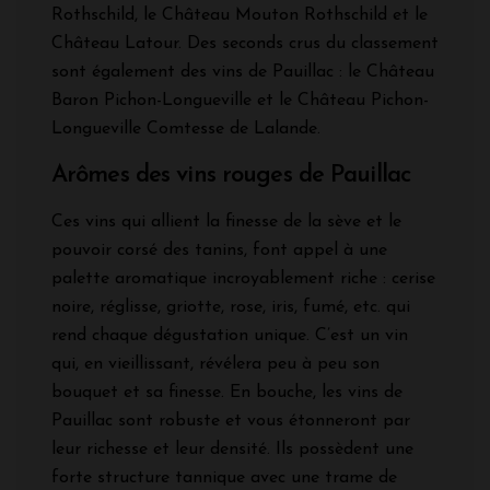
Rothschild, le Château Mouton Rothschild et le
Château Latour. Des seconds crus du classement
sont également des vins de Pauillac : le Château
Baron Pichon-Longueville et le Château Pichon-
Longueville Comtesse de Lalande.
Arômes des vins rouges de Pauillac
Ces vins qui allient la finesse de la sève et le
pouvoir corsé des tanins, font appel à une
palette aromatique incroyablement riche : cerise
noire, réglisse, griotte, rose, iris, fumé, etc. qui
rend chaque dégustation unique. C’est un vin
qui, en vieillissant, révélera peu à peu son
bouquet et sa finesse. En bouche, les vins de
Pauillac sont robuste et vous étonneront par
leur richesse et leur densité. Ils possèdent une
forte structure tannique avec une trame de