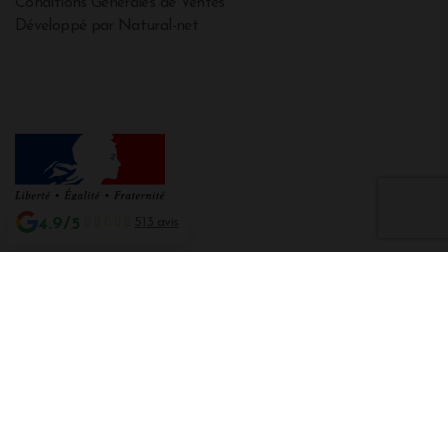
Conditions Générales de Ventes
Développé par Natural-net
4.9/5
513 avis
Interdiction de vente de boissons alcooliques aux mineurs de moins de 18
ans
La preuve de majorité de l'acheteur est exigée au moment de la vente en
ligne CODE DE LA SANTE PUBLIQUE, ART. L. 3342-1 et L. 3353-3
L'abus d'alcool est dangereux pour la santé. Sachez consommer avec
modération.