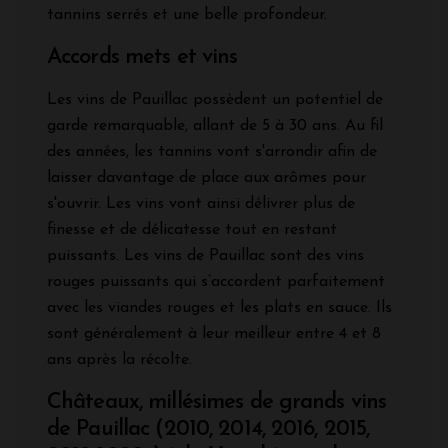
tannins serrés et une belle profondeur.
Accords mets et vins
Les vins de Pauillac possèdent un potentiel de
garde remarquable, allant de 5 à 30 ans. Au fil
des années, les tannins vont s'arrondir afin de
laisser davantage de place aux arômes pour
s'ouvrir. Les vins vont ainsi délivrer plus de
finesse et de délicatesse tout en restant
puissants. Les vins de Pauillac sont des vins
rouges puissants qui s’accordent parfaitement
avec les viandes rouges et les plats en sauce. Ils
sont généralement à leur meilleur entre 4 et 8
ans après la récolte.
Châteaux, millésimes de grands vins
de Pauillac (2010, 2014, 2016, 2015,