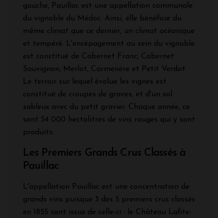
gauche, Pauillac est une appellation communale
du vignoble du Médoc. Ainsi, elle bénéficie du
même climat que ce dernier, un climat océanique
et tempéré. L'encépagement au sein du vignoble
est constitué de Cabernet Franc, Cabernet
Sauvignon, Merlot, Carmenère et Petit Verdot.
Le terroir sur lequel évolue les vignes est
constitué de croupes de graves, et d'un sol
sableux avec du petit gravier. Chaque année, ce
sont 54 000 hectolitres de vins rouges qui y sont
produits.
Les Premiers Grands Crus Classés à
Pauillac
L'appellation Pauillac est une concentration de
grands vins puisque 3 des 5 premiers crus classés
en 1855 sont issus de celle-ci : le Château Lafite-