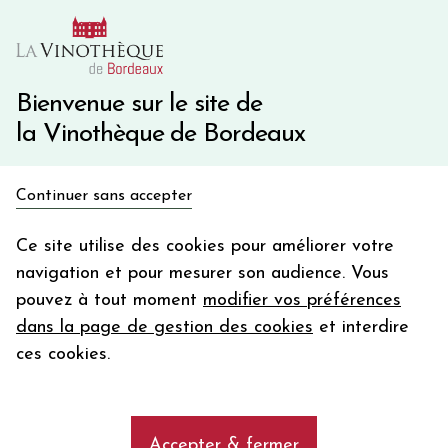
10€ de remise immédiate sur votre première commande
avec le code BIENVINO10
Une question ?
05 57 10 41 41
Bienvenue sur le site de
la Vinothèque de Bordeaux
Recevez 5€
Continuer sans accepter
en bon d'achat
Accueil
Bordeaux Primeurs 2025
Château BATAILLEY
en vous inscrivant à notre newsletter
Ce site utilise des cookies pour améliorer votre
navigation et pour mesurer son audience. Vous
Votre
pouvez à tout moment
modifier vos préférences
email
dans la page de gestion des cookies
et interdire
En m’abonnant, j’accepte de recevoir la newsletter de la
ces cookies.
Vinothèque de Bordeaux.
Minimum de commande de 50€ h
frais de port. Durée de validité d’un mois
Accepter & fermer