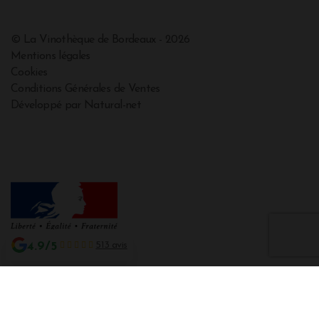
© La Vinothèque de Bordeaux - 2026
Mentions légales
Cookies
Conditions Générales de Ventes
Développé par Natural-net
4.9/5
513 avis
Interdiction de vente de boissons alcooliques aux mineurs de moins de 18
ans
La preuve de majorité de l'acheteur est exigée au moment de la vente en