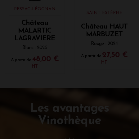
PESSAC-LÉOGNAN
SAINT-ESTÈPHE
Château
Château HAUT
MALARTIC
MARBUZET
LAGRAVIERE
Rouge - 2024
Blanc - 2025
27,50 €
A partir de
48,00 €
A partir de
HT
HT
Les avantages
Vinothèque