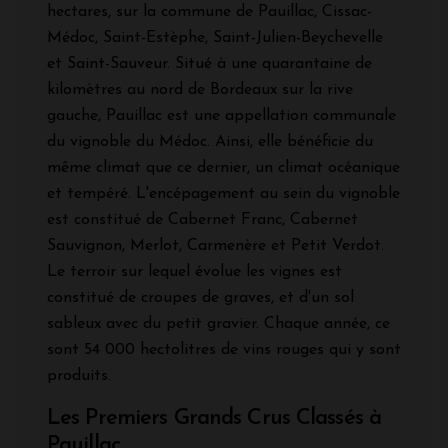
hectares, sur la commune de Pauillac, Cissac-
Médoc, Saint-Estèphe, Saint-Julien-Beychevelle
et Saint-Sauveur. Situé à une quarantaine de
kilomètres au nord de Bordeaux sur la rive
gauche, Pauillac est une appellation communale
du vignoble du Médoc. Ainsi, elle bénéficie du
même climat que ce dernier, un climat océanique
et tempéré. L'encépagement au sein du vignoble
est constitué de Cabernet Franc, Cabernet
Sauvignon, Merlot, Carmenère et Petit Verdot.
Le terroir sur lequel évolue les vignes est
constitué de croupes de graves, et d'un sol
sableux avec du petit gravier. Chaque année, ce
sont 54 000 hectolitres de vins rouges qui y sont
produits.
Les Premiers Grands Crus Classés à
Pauillac