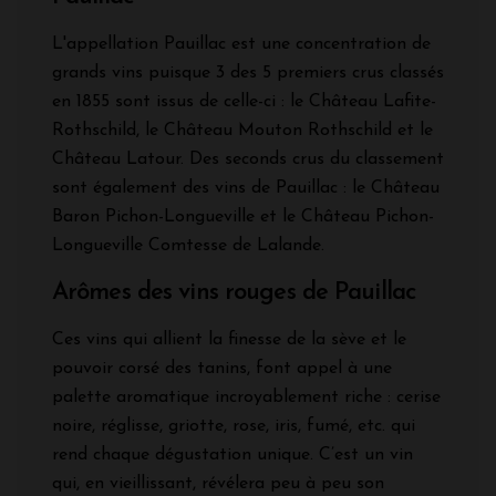
L'appellation Pauillac est une concentration de
grands vins puisque 3 des 5 premiers crus classés
en 1855 sont issus de celle-ci : le Château Lafite-
Rothschild, le Château Mouton Rothschild et le
Château Latour. Des seconds crus du classement
sont également des vins de Pauillac : le Château
Baron Pichon-Longueville et le Château Pichon-
Longueville Comtesse de Lalande.
Arômes des vins rouges de Pauillac
Ces vins qui allient la finesse de la sève et le
pouvoir corsé des tanins, font appel à une
palette aromatique incroyablement riche : cerise
noire, réglisse, griotte, rose, iris, fumé, etc. qui
rend chaque dégustation unique. C’est un vin
qui, en vieillissant, révélera peu à peu son