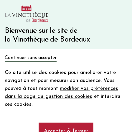
10€ de remise immédiate sur votre première commande
avec le code BIENVINO10
Une question ?
05 57 10 41 41
Bienvenue sur le site de
la Vinothèque de Bordeaux
Recevez 5€
Continuer sans accepter
en bon d'achat
Accueil
Bordeaux Primeurs 2025
Château D'ARMAILHAC
en vous inscrivant à notre newsletter
Ce site utilise des cookies pour améliorer votre
navigation et pour mesurer son audience. Vous
Votre
pouvez à tout moment
modifier vos préférences
email
dans la page de gestion des cookies
et interdire
En m’abonnant, j’accepte de recevoir la newsletter de la
ces cookies.
Vinothèque de Bordeaux.
Minimum de commande de 50€ h
frais de port. Durée de validité d’un mois
Accepter & fermer