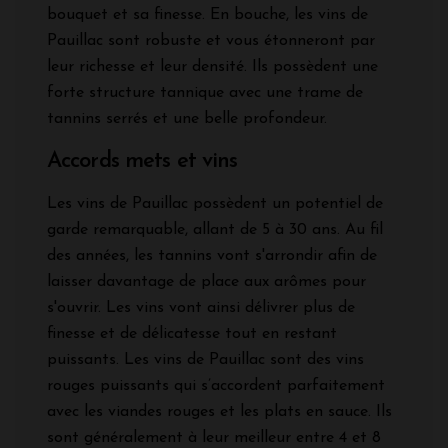
bouquet et sa finesse. En bouche, les vins de
Pauillac sont robuste et vous étonneront par
leur richesse et leur densité. Ils possèdent une
forte structure tannique avec une trame de
tannins serrés et une belle profondeur.
Accords mets et vins
Les vins de Pauillac possèdent un potentiel de
garde remarquable, allant de 5 à 30 ans. Au fil
des années, les tannins vont s'arrondir afin de
laisser davantage de place aux arômes pour
s'ouvrir. Les vins vont ainsi délivrer plus de
finesse et de délicatesse tout en restant
puissants. Les vins de Pauillac sont des vins
rouges puissants qui s’accordent parfaitement
avec les viandes rouges et les plats en sauce. Ils
sont généralement à leur meilleur entre 4 et 8