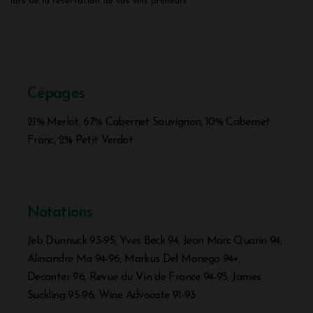
lors de la réservation de vos vins primeurs.
Cépages
21% Merlot, 67% Cabernet Sauvignon, 10% Cabernet
Franc, 2% Petit Verdot
Notations
Jeb Dunnuck 93-95, Yves Beck 94, Jean Marc Quarin 94,
Alexandre Ma 94-96, Markus Del Monego 94+,
Decanter 96, Revue du Vin de France 94-95, James
Suckling 95-96, Wine Advocate 91-93