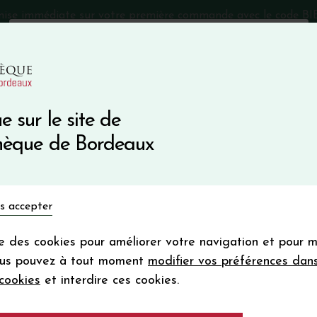
mise immédiate sur votre première commande avec le code 
Catalogue Primeurs 2025
Qui sommes-nous
05 57 10
e sur le site de
Recevez 5
thèque de Bordeaux
en bon d'achat
en vous inscrivant à notre ne
Vins du monde
Primeurs
Bio & Cie
Champagne
s accepter
Votre
email
ise des cookies pour améliorer votre navigation et pour 
En m’abonnant, j’accepte de recevoir la new
N SEGUR
ous pouvez à tout moment
modifier vos préférences dan
Vinothèque de Bordeaux.
Minimum de comman
cookies
et interdire ces cookies.
frais de port. Durée de validité d’un
Primeurs 2024