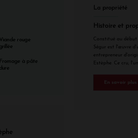
La propriété
Histoire et prop
Constitué au début 
Viande rouge
grillée
Ségur est l'œuvre d'
entrepreneur d'origi
Fromage à pâte
Estèphe. Ce cru, l'u
dure
En savoir plus
tèphe