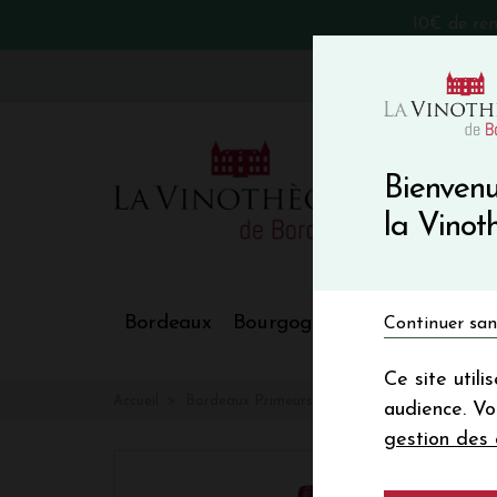
10€ de re
VinoBlog
Bienvenu
la Vino
Bordeaux
Bourgogne
Nos Régions
Continuer san
Ce site util
Accueil
Bordeaux Primeurs 2025
Château PHELA
audience. V
gestion des 