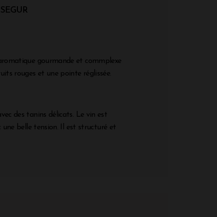
 SEGUR
n aromatique gourmande et commplexe
its rouges et une pointe réglissée.
ec des tanins délicats. Le vin est
 une belle tension. Il est structuré et