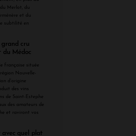
du Merlot, du
arménère et du
 subtilité en
n grand cru
et du Médoc
e française située
 région Nouvelle-
ion d’origine
duit des vins
ins de Saint-Estephe
aux des amateurs de
che et raviront vos
 avec quel plat