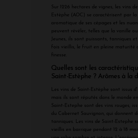
Sur 1226 hectares de vignes, les vins de
Estèphe (AOC) se caractérisent par la 
aromatique de ses cépages et les nuanc
peuvent révéler, telles que la vanille o
Jeunes, ils sont puissants, tanniques e
fois vieillis, le fruit en pleine maturit
finesse.
Quelles sont les caractéristiq
Saint-Estèphe ? Arômes à la 
Les vins de Saint-Estèphe sont issus d'
mais ils sont réputés dans le monde ent
Saint-Estephe sont des vins rouges, is
du Cabernet Sauvignon, qui donnent de
tanniques. Les vins de Saint-Estephe 
vieillis en barrique pendant 12 à 18 moi
une robe sombre et intense. L'encépag