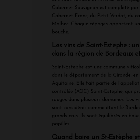
Cabernet Sauvignon est complété par 
Cabernet Franc, du Petit Verdot, du c
Malbec. Chaque cépages apportent une
bouche.
Les vins de Saint-Estephe : u
dans la région de Bordeaux 
Saint-Estephe est une commune viticol
dans le département de la Gironde, en
Aquitaine. Elle fait partie de l’appellat
contrôlée (AOC) Saint-Estephe, qui pro
rouges dans plusieurs domaines. Les v
sont considérés comme étant le Borde
grands crus. Ils sont équilibrés en bou
papilles.
Quand boire un St-Estèphe et