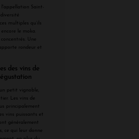
 l'appellation Saint-
diversité
es multiples qu’ils
u encore le moka.
t concentrés. Une
é apporte rondeur et
ues des vins de
dégustation
un petit vignoble,
ier. Les vins de
sus principalement
s vins puissants et
sont généralement
s, ce qui leur donne
ement, en plus du