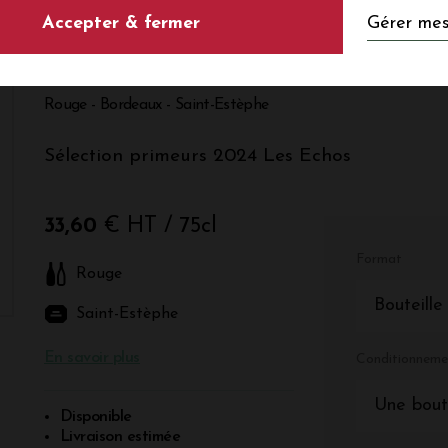
Gérer mes
Accepter & fermer
Château PHELAN
Rouge - Bordeaux - Saint-Estèphe
Sélection primeurs 2024 Les Echos
33,60
€ HT
/ 75cl
Format
Rouge
Bouteille
Saint-Estèphe
En savoir plus
Conditionneme
Une bout
Disponible
Livraison estimée