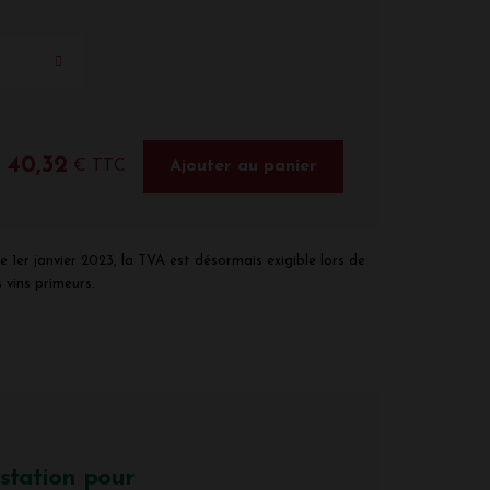
40,32
€ TTC
Ajouter au panier
e 1er janvier 2023, la TVA est désormais exigible lors de
 vins primeurs.
station pour