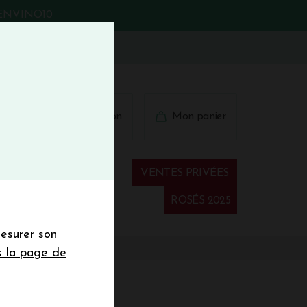
BIENVINO10
fermer
 41 41
Connexion
Mon panier
€
wsletter
VENTES PRIVÉES
Spiritueux
ROSÉS 2025
mesurer son
sletter de la
s la page de
de de 50€ hors
 mois