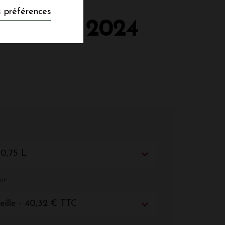
 préférences
 SEGUR 2024
 0,75 L
nt
eille - 40,32 € TTC