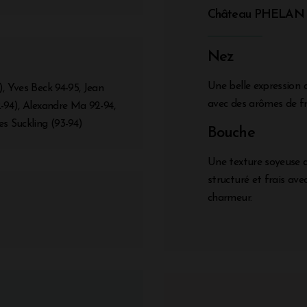
Château PHELAN
Nez
Une belle expressio
, Yves Beck 94-95, Jean
avec des arômes de fru
-94), Alexandre Ma 92-94,
s Suckling (93-94)
Bouche
Une texture soyeuse av
structuré et frais avec
charmeur.