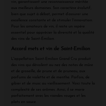
vin, garantissant une reconnaissance méritée
aux meilleurs domaines. Son caractère évolutif,
bien que sujet à débat, permet d’assurer une
excellence constante et de stimuler l’innovation.
Pour les amateurs de vin, il reste un repère
essentiel pour apprécier la diversité et la qualité
des vins de Saint-Émilion.
Accord mets et vin de Saint-Emilion
L'appellation Saint-Emilion Grand Cru produit
des vins qui dévoilent au nez des notes de mûre
et de groseille, de prune et de pruneau, aux
parfums de violette et de menthe. Parfois, de
gibier et de musc au vieillissement. Voici toute la
complexité de ses arômes. Ainsi, il se marie
parfaitement avec les viandes rouges et les
plats en sauce.