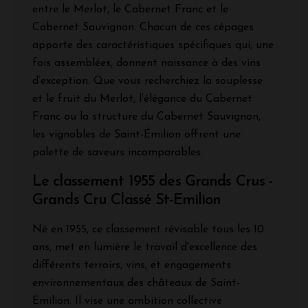
entre le Merlot, le Cabernet Franc et le
Cabernet Sauvignon. Chacun de ces cépages
apporte des caractéristiques spécifiques qui, une
fois assemblées, donnent naissance à des vins
d’exception. Que vous recherchiez la souplesse
et le fruit du Merlot, l’élégance du Cabernet
Franc ou la structure du Cabernet Sauvignon,
les vignobles de Saint-Émilion offrent une
palette de saveurs incomparables.
Le classement 1955 des Grands Crus -
Grands Cru Classé St-Emilion
Né en 1955, ce classement révisable tous les 10
ans, met en lumière le travail d'excellence des
différents terroirs, vins, et engagements
environnementaux des châteaux de Saint-
Emilion. Il vise une ambition collective