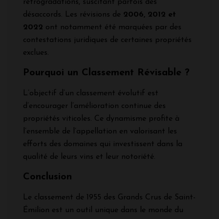
rétrogradations, suscitant parfois des
désaccords. Les révisions de
2006, 2012 et
2022
ont notamment été marquées par des
contestations juridiques de certaines propriétés
exclues.
Pourquoi un Classement Révisable ?
L’objectif d’un classement évolutif est
d’encourager l’amélioration continue des
propriétés viticoles. Ce dynamisme profite à
l’ensemble de l’appellation en valorisant les
efforts des domaines qui investissent dans la
qualité de leurs vins et leur notoriété.
Conclusion
Le classement de 1955 des Grands Crus de Saint-
Émilion est un outil unique dans le monde du