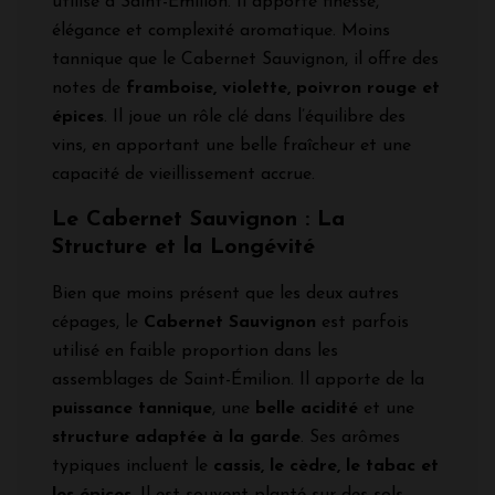
utilisé à Saint-Émilion. Il apporte finesse,
élégance et complexité aromatique. Moins
tannique que le Cabernet Sauvignon, il offre des
notes de
framboise, violette, poivron rouge et
épices
. Il joue un rôle clé dans l’équilibre des
vins, en apportant une belle fraîcheur et une
capacité de vieillissement accrue.
Le Cabernet Sauvignon : La
Structure et la Longévité
Bien que moins présent que les deux autres
cépages, le
Cabernet Sauvignon
est parfois
utilisé en faible proportion dans les
assemblages de Saint-Émilion. Il apporte de la
puissance tannique
, une
belle acidité
et une
structure adaptée à la garde
. Ses arômes
typiques incluent le
cassis, le cèdre, le tabac et
les épices
. Il est souvent planté sur des sols