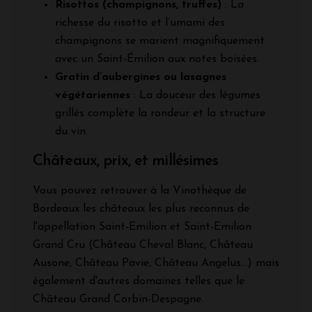
Risottos (champignons, truffes)
: La
richesse du risotto et l’umami des
champignons se marient magnifiquement
avec un Saint-Émilion aux notes boisées.
Gratin d’aubergines ou lasagnes
végétariennes
: La douceur des légumes
grillés complète la rondeur et la structure
du vin.
Châteaux, prix, et millésimes
Vous pouvez retrouver à la Vinothèque de
Bordeaux les châteaux les plus reconnus de
l'appellation Saint-Emilion et Saint-Emilion
Grand Cru (Château Cheval Blanc, Château
Ausone, Château Pavie, Château Angelus...) mais
également d'autres domaines telles que le
Château Grand Corbin-Despagne.