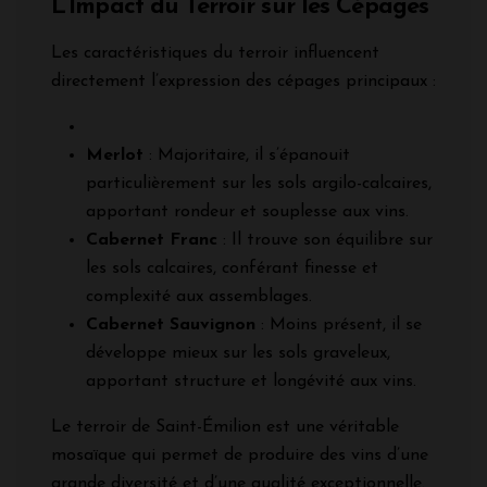
L’Impact du Terroir sur les Cépages
Les caractéristiques du terroir influencent
directement l’expression des cépages principaux :
Merlot
: Majoritaire, il s’épanouit
particulièrement sur les sols argilo-calcaires,
apportant rondeur et souplesse aux vins.
Cabernet Franc
: Il trouve son équilibre sur
les sols calcaires, conférant finesse et
complexité aux assemblages.
Cabernet Sauvignon
: Moins présent, il se
développe mieux sur les sols graveleux,
apportant structure et longévité aux vins.
Le terroir de Saint-Émilion est une véritable
mosaïque qui permet de produire des vins d’une
grande diversité et d’une qualité exceptionnelle.