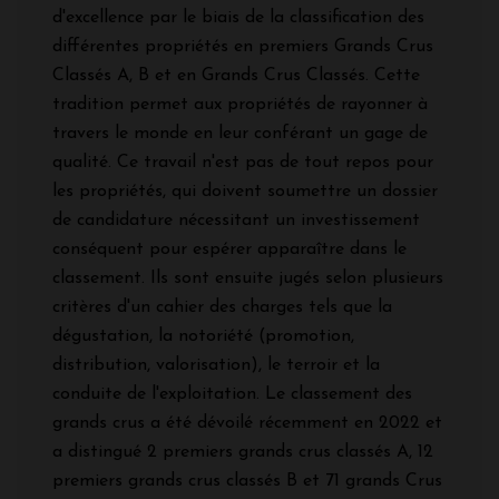
d'excellence par le biais de la classification des
différentes propriétés en premiers Grands Crus
Classés A, B et en Grands Crus Classés. Cette
tradition permet aux propriétés de rayonner à
travers le monde en leur conférant un gage de
qualité. Ce travail n'est pas de tout repos pour
les propriétés, qui doivent soumettre un dossier
de candidature nécessitant un investissement
conséquent pour espérer apparaître dans le
classement. Ils sont ensuite jugés selon plusieurs
critères d'un cahier des charges tels que la
dégustation, la notoriété (promotion,
distribution, valorisation), le terroir et la
conduite de l'exploitation. Le classement des
grands crus a été dévoilé récemment en 2022 et
a distingué 2 premiers grands crus classés A, 12
premiers grands crus classés B et 71 grands Crus