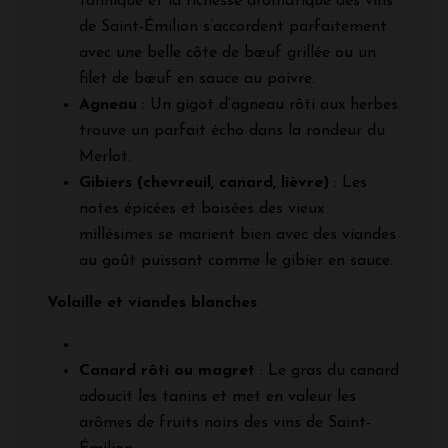
tannique et la richesse aromatique des vins
de Saint-Émilion s’accordent parfaitement
avec une belle côte de bœuf grillée ou un
filet de bœuf en sauce au poivre.
Agneau
: Un gigot d’agneau rôti aux herbes
trouve un parfait écho dans la rondeur du
Merlot.
Gibiers (chevreuil, canard, lièvre)
: Les
notes épicées et boisées des vieux
millésimes se marient bien avec des viandes
au goût puissant comme le gibier en sauce.
Volaille et viandes blanches
Canard rôti ou magret
: Le gras du canard
adoucit les tanins et met en valeur les
arômes de fruits noirs des vins de Saint-