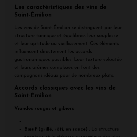
Les caractéristiques des vins de
Saint-Émilion
Les vins de Saint-Émilion se distinguent par leur
structure tannique et équilibrée, leur souplesse
et leur aptitude au vieillissement. Ces éléments
influencent directement les accords
gastronomiques possibles. Leur texture veloutée
et leurs arômes complexes en font des
compagnons idéaux pour de nombreux plats.
Accords classiques avec les vins de
Saint-Émilion
Viandes rouges et gibiers
Bœuf (grillé, rôti, en sauce)
: La structure