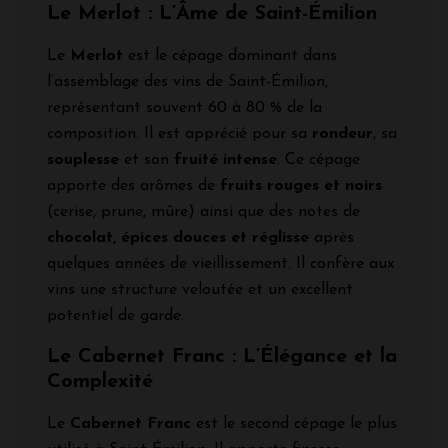
Le Merlot : L’Âme de Saint-Émilion
Le
Merlot
est le cépage dominant dans
l’assemblage des vins de Saint-Émilion,
représentant souvent 60 à 80 % de la
composition. Il est apprécié pour sa
rondeur
, sa
souplesse
et son
fruité intense
. Ce cépage
apporte des arômes de
fruits rouges et noirs
(cerise, prune, mûre) ainsi que des notes de
chocolat, épices douces et réglisse
après
quelques années de vieillissement. Il confère aux
vins une structure veloutée et un excellent
potentiel de garde.
Le Cabernet Franc : L’Élégance et la
Complexité
Le
Cabernet Franc
est le second cépage le plus