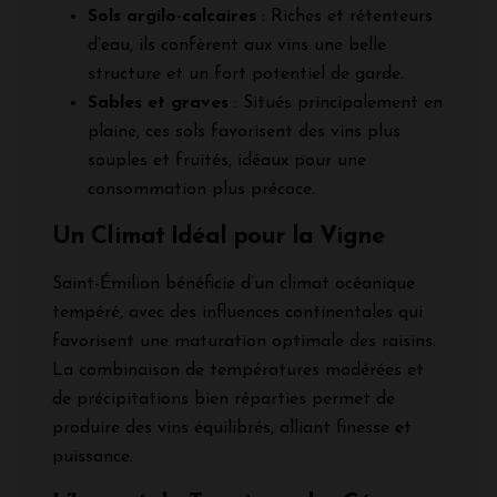
Sols argilo-calcaires
: Riches et rétenteurs
d’eau, ils confèrent aux vins une belle
structure et un fort potentiel de garde.
Sables et graves
: Situés principalement en
plaine, ces sols favorisent des vins plus
souples et fruités, idéaux pour une
consommation plus précoce.
Un Climat Idéal pour la Vigne
Saint-Émilion bénéficie d’un climat océanique
tempéré, avec des influences continentales qui
favorisent une maturation optimale des raisins.
La combinaison de températures modérées et
de précipitations bien réparties permet de
produire des vins équilibrés, alliant finesse et
puissance.