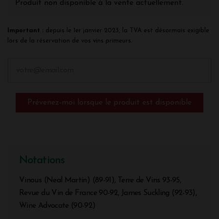
Produit non disponible à la vente actuellement.
Important :
depuis le 1er janvier 2023, la TVA est désormais exigible
lors de la réservation de vos vins primeurs.
Prévenez-moi lorsque le produit est disponible
Notations
Vinous (Neal Martin) (89-91), Terre de Vins 93-95,
Revue du Vin de France 90-92, James Suckling (92-93),
Wine Advocate (90-92)