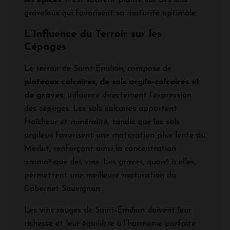
graveleux qui favorisent sa maturité optimale.
L’Influence du Terroir sur les
Cépages
Le terroir de Saint-Émilion, composé de
plateaux calcaires, de sols argilo-calcaires et
de graves
, influence directement l’expression
des cépages. Les sols calcaires apportent
fraîcheur et minéralité, tandis que les sols
argileux favorisent une maturation plus lente du
Merlot, renforçant ainsi la concentration
aromatique des vins. Les graves, quant à elles,
permettent une meilleure maturation du
Cabernet Sauvignon.
Les vins rouges de Saint-Émilion doivent leur
richesse et leur équilibre à l’harmonie parfaite