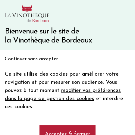
10€ de remise immédiate sur votre première commande
avec le code BIENVINO10
Une question ?
05 57 10 41 41
Bienvenue sur le site de
la Vinothèque de Bordeaux
Recevez 5€
Continuer sans accepter
en bon d'achat
Accueil
Bordeaux Primeurs 2025
Château FONROQUE
en vous inscrivant à notre newsletter
Ce site utilise des cookies pour améliorer votre
navigation et pour mesurer son audience. Vous
Votre
pouvez à tout moment
modifier vos préférences
email
dans la page de gestion des cookies
et interdire
En m’abonnant, j’accepte de recevoir la newsletter de la
ces cookies.
Vinothèque de Bordeaux.
Minimum de commande de 50€ h
frais de port. Durée de validité d’un mois
Accepter & fermer