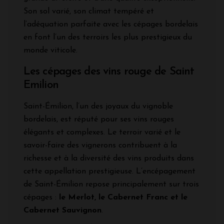
Son sol varié, son climat tempéré et
l’adéquation parfaite avec les cépages bordelais
en font l’un des terroirs les plus prestigieux du
monde viticole.
Les cépages des vins rouge de Saint
Emilion
Saint-Émilion, l’un des joyaux du vignoble
bordelais, est réputé pour ses vins rouges
élégants et complexes. Le terroir varié et le
savoir-faire des vignerons contribuent à la
richesse et à la diversité des vins produits dans
cette appellation prestigieuse. L’encépagement
de Saint-Émilion repose principalement sur trois
cépages :
le Merlot, le Cabernet Franc et le
Cabernet Sauvignon
.