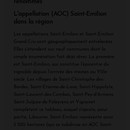
renommés
L'appellation (AOC) Saint-Emilion
dans la région
Les appellations Saint-Emilion et Saint-Emilion
Grand Cru sont géographiquement entrelacées.
Elles s’étendent sur neuf communes dont la
simple énumération fait déjà rêver. La première
est Saint-Emilion, qui constitue l’épicentre du
vignoble depuis l’arrivée des moines au VIIIe
siècle. Les villages de Saint-Christophe-des-
Bardes, Saint-Etienne-de-Lisse, Saint-Hippolyte,
Saint-Laurent-des-Combes, Saint-Pey-d’Armens,
Saint-Sulpice-de-Faleyrens et Vignonet
complètent ce tableau, auquel s'ajoute, pour
partie, Libourne. Saint-Emilion représente ainsi
5 500 hectares (qui se subdivise en AOC Saint-