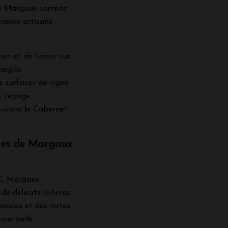
 de Margaux compte
encore artisans
ier et de limon, sur
argile.
s surfaces de vigne
, cépage
uvons le Cabernet
uges de Margaux
AOC Margaux
 de délicats arômes
florales et des notes
 une belle