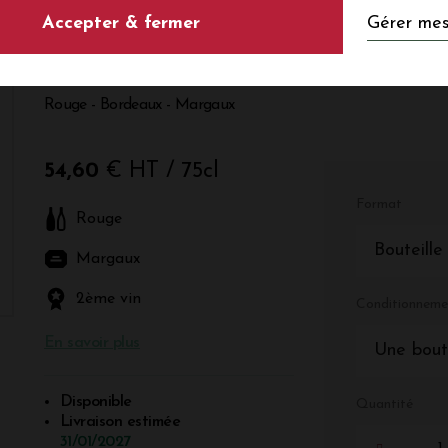
Gérer mes
Accepter & fermer
ALTER EGO DE P
Rouge - Bordeaux - Margaux
54,60
€ HT
/ 75cl
Format
Rouge
Bouteille
Margaux
2ème vin
Conditionneme
En savoir plus
Une bout
Disponible
Quantité
Livraison estimée
31/01/2027