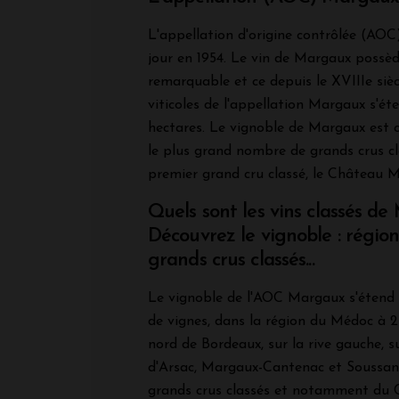
L'appellation d'origine contrôlée (AOC
jour en 1954. Le vin de Margaux possè
remarquable et ce depuis le XVIIIe siè
viticoles de l'appellation Margaux s'ét
hectares. Le vignoble de Margaux est c
le plus grand nombre de grands crus cl
premier grand cru classé, le Château 
Quels sont les vins classés d
Découvrez le vignoble : région
grands crus classés...
Le vignoble de l'AOC Margaux s'étend 
de vignes, dans la région du Médoc à 2
nord de Bordeaux, sur la rive gauche, 
d'Arsac, Margaux-Cantenac et Soussans
grands crus classés et notamment du