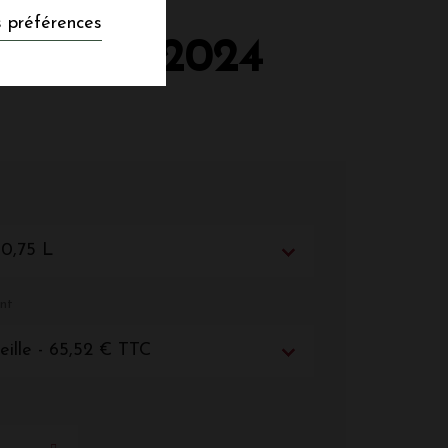
 préférences
ALMER 2024
 0,75 L
nt
eille - 65,52 € TTC