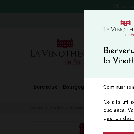
10€ de re
VinoBlog
Bienvenu
la Vino
Bordeaux
Bourgogne
Nos Régions
Continuer san
Ce site util
Accueil
Bordeaux Primeurs 2025
ALTER EGO DE
audience. V
gestion des 