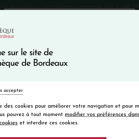
mise immédiate sur votre première commande avec le code 
Catalogue Primeurs 2025
Qui sommes-nous
05 57 10
e sur le site de
Recevez 5
thèque de Bordeaux
en bon d'achat
en vous inscrivant à notre ne
Vins du monde
Primeurs
Bio & Cie
Champagne
s accepter
Votre
email
ise des cookies pour améliorer votre navigation et pour 
En m’abonnant, j’accepte de recevoir la new
 PALMER
ous pouvez à tout moment
modifier vos préférences dan
Vinothèque de Bordeaux.
Minimum de comman
cookies
et interdire ces cookies.
frais de port. Durée de validité d’un
Primeurs 2024