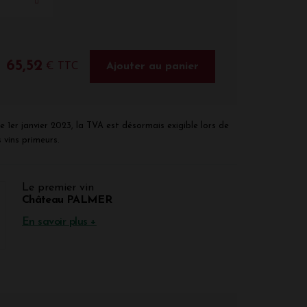
65,52
€ TTC
Ajouter au panier
e 1er janvier 2023, la TVA est désormais exigible lors de
 vins primeurs.
Le premier vin
Château PALMER
En savoir plus +