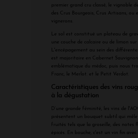
premier grand cru classé, le vignoble
des Crus Bourgeois, Crus Artisans, ou 
vignerons.
Le sol est constitué un plateau de grav
une couche de calcaire ou de limon sur 
L'encépagement au sein des différente
est majoritaire en Cabernet Sauvignon
emblématique du médoc, puis nous tro
Franc, le Merlot. et le Petit Verdot.
Caractéristiques des vins ro
à la dégustation
D’une grande féminité, les vins de l'
présentent un bouquet subtil qui mêle
fruités tels que la groseille, des notes 
épicés. En bouche, c'est un vin fin avec