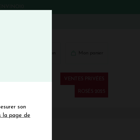
BIENVINO10
fermer
 41 41
Connexion
Mon panier
€
wsletter
VENTES PRIVÉES
Spiritueux
ROSÉS 2025
mesurer son
sletter de la
s la page de
de de 50€ hors
 mois