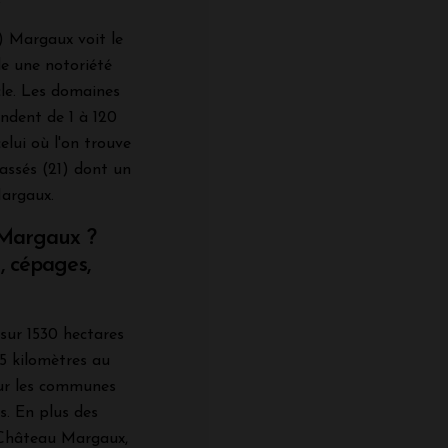
) Margaux voit le
de une notoriété
cle. Les domaines
endent de 1 à 120
elui où l'on trouve
assés (21) dont un
Margaux.
e Margaux ?
, cépages,
sur 1530 hectares
5 kilomètres au
sur les communes
. En plus des
 Château Margaux,