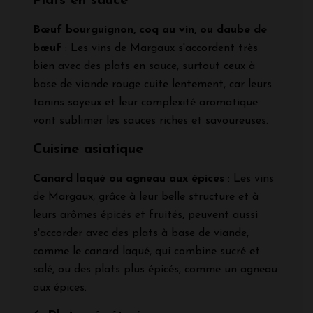
Plats en sauce
Bœuf bourguignon, coq au vin, ou daube de
bœuf
: Les vins de Margaux s'accordent très
bien avec des plats en sauce, surtout ceux à
base de viande rouge cuite lentement, car leurs
tanins soyeux et leur complexité aromatique
vont sublimer les sauces riches et savoureuses.
Cuisine asiatique
Canard laqué ou agneau aux épices
: Les vins
de Margaux, grâce à leur belle structure et à
leurs arômes épicés et fruités, peuvent aussi
s'accorder avec des plats à base de viande,
comme le canard laqué, qui combine sucré et
salé, ou des plats plus épicés, comme un agneau
aux épices.