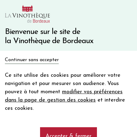
10€ de remise immédiate sur votre première commande
avec le code BIENVINO10
Une question ?
05 57 10 41 41
Bienvenue sur le site de
la Vinothèque de Bordeaux
Recevez 5€
Continuer sans accepter
en bon d'achat
Accueil
Bordeaux Primeurs 2025
Château LASCOMBES
en vous inscrivant à notre newsletter
Ce site utilise des cookies pour améliorer votre
navigation et pour mesurer son audience. Vous
Votre
pouvez à tout moment
modifier vos préférences
email
dans la page de gestion des cookies
et interdire
En m’abonnant, j’accepte de recevoir la newsletter de la
ces cookies.
Vinothèque de Bordeaux.
Minimum de commande de 50€ h
frais de port. Durée de validité d’un mois
Accepter & fermer