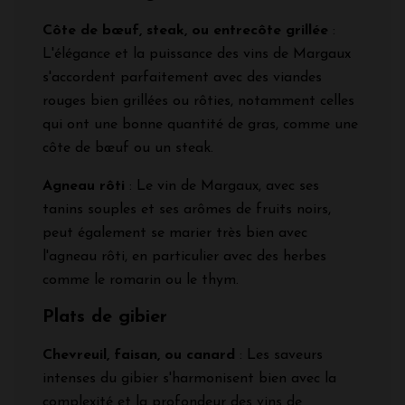
Côte de bœuf, steak, ou entrecôte grillée
:
L'élégance et la puissance des vins de Margaux
s'accordent parfaitement avec des viandes
rouges bien grillées ou rôties, notamment celles
qui ont une bonne quantité de gras, comme une
côte de bœuf ou un steak.
Agneau rôti
: Le vin de Margaux, avec ses
tanins souples et ses arômes de fruits noirs,
peut également se marier très bien avec
l'agneau rôti, en particulier avec des herbes
comme le romarin ou le thym.
Plats de gibier
Chevreuil, faisan, ou canard
: Les saveurs
intenses du gibier s'harmonisent bien avec la
complexité et la profondeur des vins de