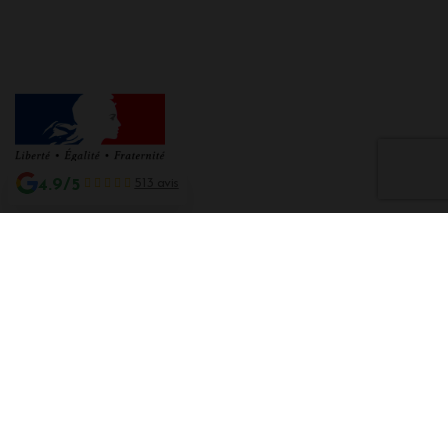
4.9/5
513 avis
Interdiction de vente de boissons alcooliques aux mineurs de moins de 18
ans
La preuve de majorité de l'acheteur est exigée au moment de la vente en
ligne CODE DE LA SANTE PUBLIQUE, ART. L. 3342-1 et L. 3353-3
L'abus d'alcool est dangereux pour la santé. Sachez consommer avec
modération.