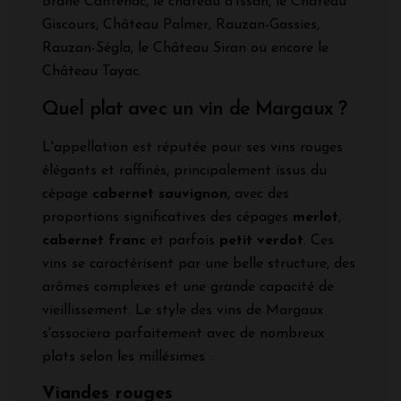
Brane Cantenac, le château d'Issan, le Château
Giscours, Château Palmer, Rauzan-Gassies,
Rauzan-Ségla, le Château Siran ou encore le
Château Tayac.
Quel plat avec un vin de Margaux ?
L'appellation est réputée pour ses vins rouges
élégants et raffinés, principalement issus du
cépage
cabernet sauvignon
, avec des
proportions significatives des cépages
merlot
,
cabernet franc
et parfois
petit verdot
. Ces
vins se caractérisent par une belle structure, des
arômes complexes et une grande capacité de
vieillissement. Le style des vins de Margaux
s'associera parfaitement avec de nombreux
plats selon les millésimes :
Viandes rouges