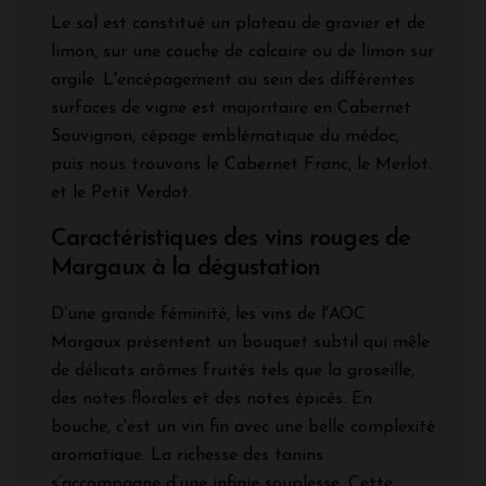
Le sol est constitué un plateau de gravier et de
limon, sur une couche de calcaire ou de limon sur
argile. L'encépagement au sein des différentes
surfaces de vigne est majoritaire en Cabernet
Sauvignon, cépage emblématique du médoc,
puis nous trouvons le Cabernet Franc, le Merlot.
et le Petit Verdot.
Caractéristiques des vins rouges de
Margaux à la dégustation
D’une grande féminité, les vins de l'AOC
Margaux présentent un bouquet subtil qui mêle
de délicats arômes fruités tels que la groseille,
des notes florales et des notes épicés. En
bouche, c'est un vin fin avec une belle complexité
aromatique. La richesse des tanins
s’accompagne d’une infinie souplesse. Cette