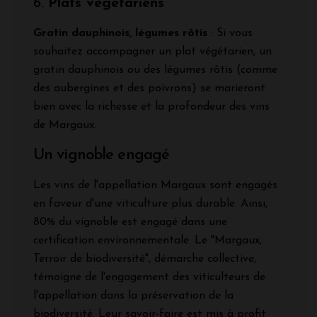
6.
Plats végétariens
Gratin dauphinois, légumes rôtis
: Si vous
souhaitez accompagner un plat végétarien, un
gratin dauphinois ou des légumes rôtis (comme
des aubergines et des poivrons) se marieront
bien avec la richesse et la profondeur des vins
de Margaux.
Un vignoble engagé
Les vins de l'appellation Margaux sont engagés
en faveur d'une viticulture plus durable. Ainsi,
80% du vignoble est engagé dans une
certification environnementale. Le "Margaux,
Terroir de biodiversité", démarche collective,
témoigne de l'engagement des viticulteurs de
l'appellation dans la préservation de la
biodiversité. Leur savoir-faire est mis à profit