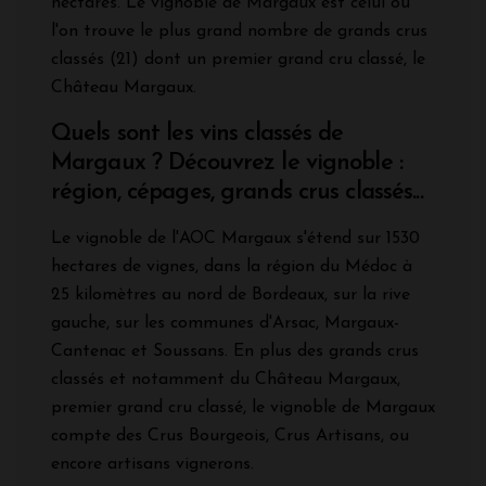
hectares. Le vignoble de Margaux est celui où
l'on trouve le plus grand nombre de grands crus
classés (21) dont un premier grand cru classé, le
Château Margaux.
Quels sont les vins classés de
Margaux ? Découvrez le vignoble :
région, cépages, grands crus classés...
Le vignoble de l'AOC Margaux s'étend sur 1530
hectares de vignes, dans la région du Médoc à
25 kilomètres au nord de Bordeaux, sur la rive
gauche, sur les communes d'Arsac, Margaux-
Cantenac et Soussans. En plus des grands crus
classés et notamment du Château Margaux,
premier grand cru classé, le vignoble de Margaux
compte des Crus Bourgeois, Crus Artisans, ou
encore artisans vignerons.