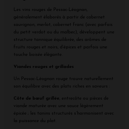
Les vins rouges de Pessac-Léognan,
généralement élaborés à partir de cabernet
sauvignon, merlot, cabernet franc (avec parfois
du petit verdot ou du malbec), développent une
structure tannique équilibrée, des arômes de
fruits rouges et noirs, d’épices et parfois une
touche boisée élégante.
Viandes rouges et grillades
Un Pessac-Léognan rouge trouve naturellement
son équilibre avec des plats riches en saveurs :
Côte de bœuf grillée
, entrecôte ou pièces de
viande maturée avec une sauce légèrement
épicée ; les tanins structurés s’harmonisent avec
la puissance du plat.