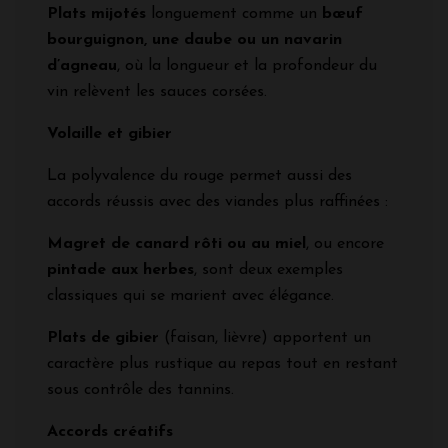
Plats mijotés
longuement comme un
bœuf
bourguignon, une daube ou un navarin
d’agneau
, où la longueur et la profondeur du
vin relèvent les sauces corsées.
Volaille et gibier
La polyvalence du rouge permet aussi des
accords réussis avec des viandes plus raffinées :
Magret de canard rôti ou au miel
, ou encore
pintade aux herbes
, sont deux exemples
classiques qui se marient avec élégance.
Plats de gibier
(faisan, lièvre) apportent un
caractère plus rustique au repas tout en restant
sous contrôle des tannins.
Accords créatifs