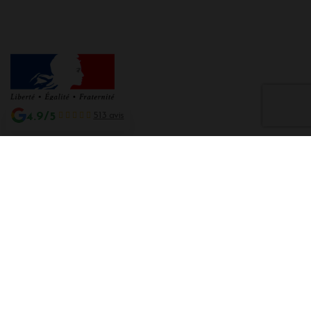
4.9/5
513 avis
Interdiction de vente de boissons alcooliques aux mineurs de moins de 18
ans
La preuve de majorité de l'acheteur est exigée au moment de la vente en
ligne CODE DE LA SANTE PUBLIQUE, ART. L. 3342-1 et L. 3353-3
L'abus d'alcool est dangereux pour la santé. Sachez consommer avec
modération.