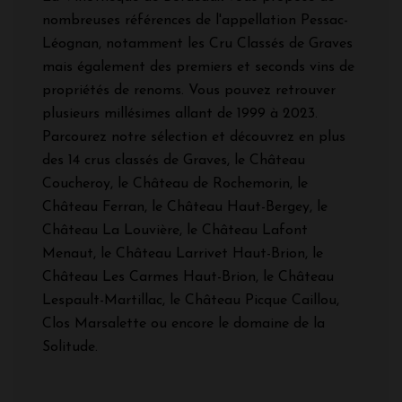
nombreuses références de l'appellation Pessac-
Léognan, notamment les Cru Classés de Graves
mais également des premiers et seconds vins de
propriétés de renoms. Vous pouvez retrouver
plusieurs millésimes allant de 1999 à 2023.
Parcourez notre sélection et découvrez en plus
des 14 crus classés de Graves, le Château
Coucheroy, le Château de Rochemorin, le
Château Ferran, le Château Haut-Bergey, le
Château La Louvière, le Château Lafont
Menaut, le Château Larrivet Haut-Brion, le
Château Les Carmes Haut-Brion, le Château
Lespault-Martillac, le Château Picque Caillou,
Clos Marsalette ou encore le domaine de la
Solitude.