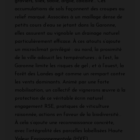
graviers, silex, sable, argile, calcaire... Ces
accumulations de sols façonnent des croupes au
relief marqué. Associées à un maillage dense de
petits cours d’eau se jetant dans la Garonne,
elles assurent au vignoble un drainage naturel
particulièrement efficace. À ces atouts s’ajoute
un microclimat privilégié : au nord, la proximité
de la ville adoucit les températures ; à l’est, la
Garonne limite les risques de gel ; et à l’ouest, la
forêt des Landes agit comme un rempart contre
les vents dominants. Animé par une forte
mobilisation, un collectif de vignerons œuvre à la
protection de ce véritable écrin naturel :
engagement RSE, pratiques de viticulture
raisonnée, actions en faveur de la biodiversité…
À cela s’ajoute une reconnaissance concrète,
avec l’intégralité des parcelles labellisées Haute
Valeur Environnementale (HVE).