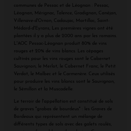
communes de Pessac et de Léognan : Pessac,
Léognan, Mérignac, Talence, Gradignan, Canéjan,
Villenave-d'Ornon, Cadaujac, Martillac, Saint-
Médard-d'Eyrans, Les premières vignes ont été
plantées il y a plus de 2000 ans par les romains.
L'AOC Pessac-Léognan produit 80% de vins
rouges et 20% de vins blancs. Les cépages
cultivés pour les vins rouges sont le Cabernet
Sauvignon, le Merlot, le Cabernet Franc, le Petit
Verdot, le Malbec et le Carmenère. Ceux utilisés
pour produire les vins blancs sont le Sauvignon,
le Sémillon et la Muscadelle.
Le terroir de l'appellation est constitué de sols
de graves "grabas de bourdeus" : les Graves de
Bordeaux qui représentent un mélange de
différents types de sols avec des galets roulés,