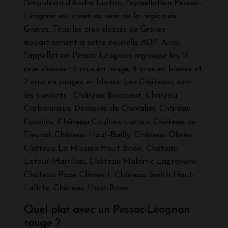
l'impulsion d'André Lurton, l'appellation Pessac-
Léognan est crééé au sein de la région de
Graves. Tous les crus classés de Graves
appartiennent à cette nouvelle AOP. Ainsi,
l'appellation Pessac-Léognan regroupe les 14
crus classés : 5 crus en rouge, 2 crus en blancs et
7 crus en rouges et blancs. Les Châteaux sont
les suivants : Château Bouscaut, Château
Carbonnieux, Domaine de Chevalier, Château
Couhins, Château Couhins-Lurton, Château de
Fieuzal, Château Haut-Bailly, Château Olivier,
Château La Mission Haut-Brion, Château
Latour-Martillac, Château Malartic-Lagravière,
Château Pape Clément, Château Smith Haut-
Lafitte, Château Haut-Brion
Quel plat avec un Pessac-Léognan
rouge ?