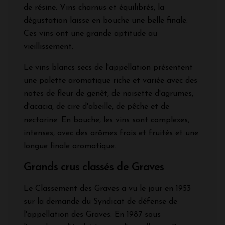
de résine. Vins charnus et équilibrés, la
dégustation laisse en bouche une belle finale.
Ces vins ont une grande aptitude au
vieillissement.
Le vins blancs secs de l'appellation présentent
une palette aromatique riche et variée avec des
notes de fleur de genêt, de noisette d'agrumes,
d'acacia, de cire d'abeille, de pêche et de
nectarine. En bouche, les vins sont complexes,
intenses, avec des arômes frais et fruités et une
longue finale aromatique.
Grands crus classés de Graves
Le Classement des Graves a vu le jour en 1953
sur la demande du Syndicat de défense de
l'appellation des Graves. En 1987 sous