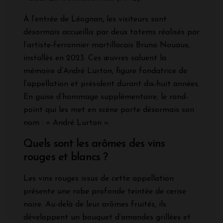
À l’entrée de Léognan, les visiteurs sont
désormais accueillis par deux totems réalisés par
l’artiste-ferronnier martillacais Bruno Nouaux,
installés en 2023. Ces œuvres saluent la
mémoire d’André Lurton, figure fondatrice de
l’appellation et président durant dix-huit années.
En guise d’hommage supplémentaire, le rond-
point qui les met en scène porte désormais son
nom : « André Lurton ».
Quels sont les arômes des vins
rouges et blancs ?
Les vins rouges issus de cette appellation
présente une robe profonde teintée de cerise
noire. Au-delà de leur arômes fruités, ils
développent un bouquet d’amandes grillées et