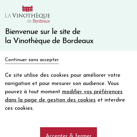
10€ de remise immédiate sur votre première commande
avec le code BIENVINO10
Une question ?
05 57 10 41 41
Bienvenue sur le site de
la Vinothèque de Bordeaux
Recevez 5€
Continuer sans accepter
en bon d'achat
Accueil
Bordeaux Primeurs 2025
Château FERRAN
en vous inscrivant à notre newsletter
Ce site utilise des cookies pour améliorer votre
navigation et pour mesurer son audience. Vous
Votre
pouvez à tout moment
modifier vos préférences
email
dans la page de gestion des cookies
et interdire
En m’abonnant, j’accepte de recevoir la newsletter de la
ces cookies.
Vinothèque de Bordeaux.
Minimum de commande de 50€ h
frais de port. Durée de validité d’un mois
Accepter & fermer