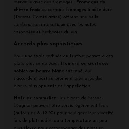
merveille avec des fromages :
Fromages de
chèvre frais
ou certains fromages à pâte dure
(Tomme, Comté affiné) offrent une belle
combinaison aromatique avec les notes
citronnées et herbacées du vin.
Accords plus sophistiqués
Pour une table raffinée ou festive, pensez à des
plats plus complexes :
Homard ou crustacés
nobles au beurre blanc safrané
, qui
s’accordent particulièrement bien avec des
blancs plus opulents de l’appellation.
Note de sommelier
: les blancs de Pessac-
Léognan peuvent être servis légèrement frais
(autour de
8–12 °C
) pour souligner leur vivacité
lors de plats iodés, ou à température un peu
plus élevée pour accompagner des plats en