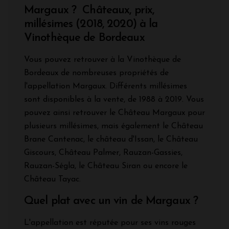
Margaux ? Châteaux, prix,
millésimes (2018, 2020) à la
Vinothèque de Bordeaux
Vous pouvez retrouver à la Vinothèque de
Bordeaux de nombreuses propriétés de
l'appellation Margaux. Différents millésimes
sont disponibles à la vente, de 1988 à 2019. Vous
pouvez ainsi retrouver le Château Margaux pour
plusieurs millésimes, mais également le Château
Brane Cantenac, le château d'Issan, le Château
Giscours, Château Palmer, Rauzan-Gassies,
Rauzan-Ségla, le Château Siran ou encore le
Château Tayac.
Quel plat avec un vin de Margaux ?
L'appellation est réputée pour ses vins rouges