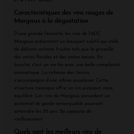
et le Petit Verdot.
Caractéristiques des vins rouges de
Margaux à la dégustation
D’une grande féminité, les vins de l'AOC
Margaux présentent un bouquet subtil qui mêle
de délicats arômes fruités tels que la groseille,
des notes florales et des notes épicés. En
bouche, c'est un vin fin avec une belle complexité
aromatique. La richesse des tanins
s’accompagne d’une infinie souplesse. Cette
structure tannique offre un vin puissant mais
équilibré. Les vins de Margaux possèdent un
potentiel de garde remarquable pouvant
atteindre les 30 ans. Sa capacité de
vieillissement
Quels sont les meilleurs vins de