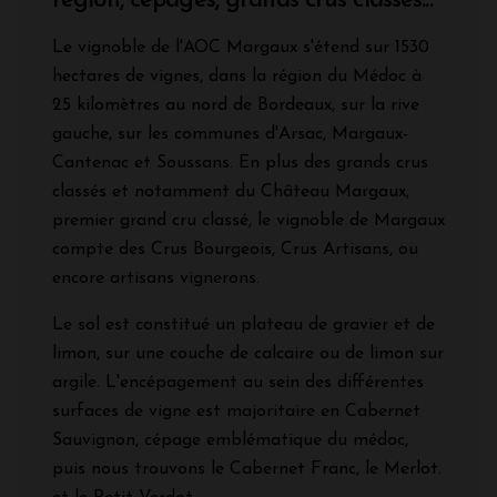
région, cépages, grands crus classés...
Le vignoble de l'AOC Margaux s'étend sur 1530
hectares de vignes, dans la région du Médoc à
25 kilomètres au nord de Bordeaux, sur la rive
gauche, sur les communes d'Arsac, Margaux-
Cantenac et Soussans. En plus des grands crus
classés et notamment du Château Margaux,
premier grand cru classé, le vignoble de Margaux
compte des Crus Bourgeois, Crus Artisans, ou
encore artisans vignerons.
Le sol est constitué un plateau de gravier et de
limon, sur une couche de calcaire ou de limon sur
argile. L'encépagement au sein des différentes
surfaces de vigne est majoritaire en Cabernet
Sauvignon, cépage emblématique du médoc,
puis nous trouvons le Cabernet Franc, le Merlot.