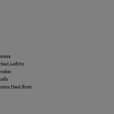
:
nieux
Haut Lafitte
valier
illy
rmes Haut-Brion