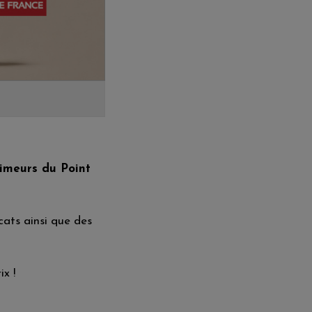
rimeurs du Point
cats ainsi que des
ix !