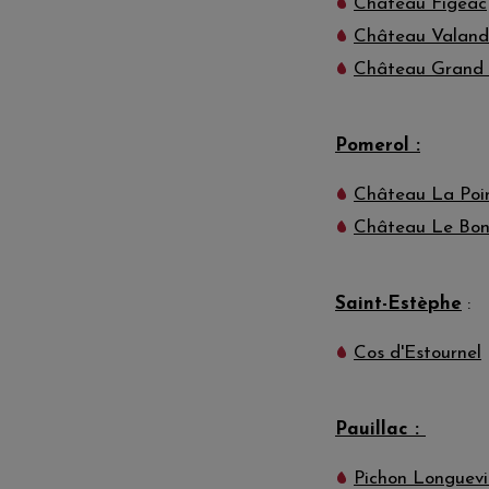
Château Figeac
Château Valand
Château Grand 
Pomerol :
Château La Poi
Château Le Bon
Saint-Estèphe
:
Cos d'Estournel
Pauillac :
Pichon Longuevi