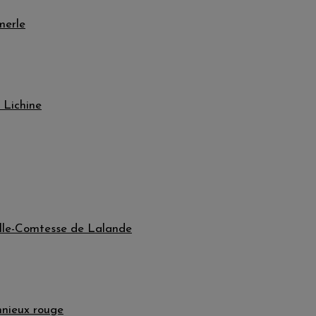
merle
 Lichine
lle-Comtesse de Lalande
nieux rouge