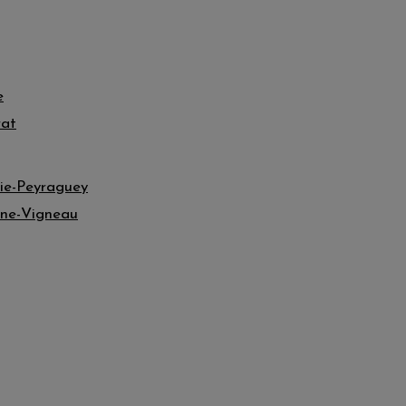
e
rat
ie-Peyraguey
ne-Vigneau