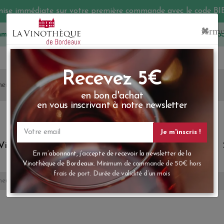
mise immédiate sur votre première commande avec le code 
mmes-nous
05 57 10 41 41
Les prix sont affichés p
Recevez 5
en bon d'achat
en vous inscrivant à notre ne
Vins du monde
Primeurs
Bio & Cie
Champagne
Votre
email
En m’abonnant, j’accepte de recevoir la new
eurs du Point et de la RVF !
Vinothèque de Bordeaux.
Minimum de comman
frais de port. Durée de validité d’un