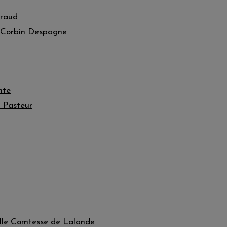
raud
Corbin Despagne
nte
 Pasteur
lle Comtesse de Lalande