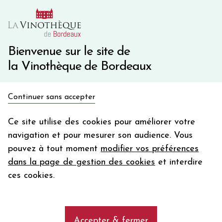
10€ de remise immédiate sur votre première commande
avec le code BIENVINO10
Une question ?
05 57 10 41 41
Bienvenue sur le site de
la Vinothèque de Bordeaux
Recevez 5€
Continuer sans accepter
en bon d'achat
Accueil
Propriétés
CHÂTEAU FAYAU
en vous inscrivant à notre newsletter
Ce site utilise des cookies pour améliorer votre
navigation et pour mesurer son audience. Vous
Votre
pouvez à tout moment
modifier vos préférences
email
Les vins de la propriété CHÂTEAU
dans la page de gestion des cookies
et interdire
FAYAU
En m’abonnant, j’accepte de recevoir la newsletter de la
ces cookies.
Vinothèque de Bordeaux.
Minimum de commande de 50€ h
frais de port. Durée de validité d’un mois
add
CHÂTEAU FAYAU
Accepter & fermer