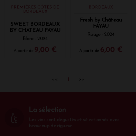
Vous pouvez retrouver à la Vinothèque de
PREMIÈRES CÔTES DE
BORDEAUX
Bordeaux le Château Fayau rouge 2017 ainsi que le
BORDEAUX
vin doux Sweet by Château Fayau 2024 et le
Fresh by Château
crémant de Bordeaux M de Jean Médeville.
SWEET BORDEAUX
FAYAU
BY CHATEAU FAYAU
Rouge - 2024
Blanc - 2024
9,00 €
6,00 €
A partir de
A partir de
<<
1
>>
La sélection
Les vins sont dégustés et sélectionnés avec
beaucoup de rigueur.