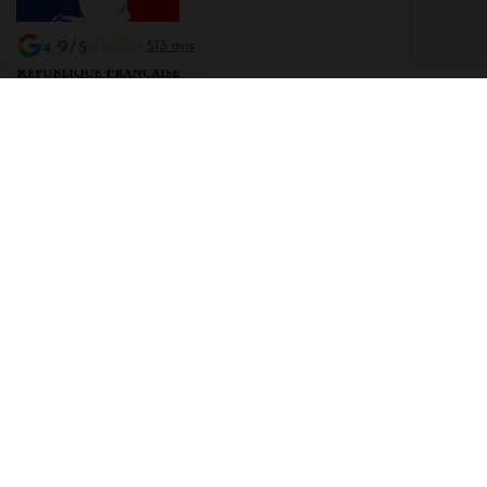
4.9/5
513 avis
Interdiction de vente de boissons alcooliques aux mineurs de moins de 18
ans
La preuve de majorité de l'acheteur est exigée au moment de la vente en
ligne CODE DE LA SANTE PUBLIQUE, ART. L. 3342-1 et L. 3353-3
L'abus d'alcool est dangereux pour la santé. Sachez consommer avec
modération.