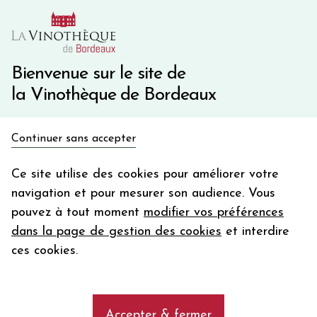
10€ de remise immédiate sur votre première commande
avec le code BIENVINO10
Une question ?
05 57 10 41 41
Bienvenue sur le site de
la Vinothèque de Bordeaux
Recevez 5€
Continuer sans accepter
en bon d'achat
Accueil
Propriétés
Château LA GAFFELIERE
en vous inscrivant à notre newsletter
Ce site utilise des cookies pour améliorer votre
navigation et pour mesurer son audience. Vous
Votre
pouvez à tout moment
modifier vos préférences
email
Les vins de la propriété Château LA
dans la page de gestion des cookies
et interdire
GAFFELIERE
En m’abonnant, j’accepte de recevoir la newsletter de la
ces cookies.
Vinothèque de Bordeaux.
Minimum de commande de 50€ h
frais de port. Durée de validité d’un mois
add
Château LA GAFFELIERE
Accepter & fermer