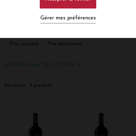
Gérer mes préférences
Trier par :
Pertinence
Nom, A à Z
Nom, Z à A
Prix, croissant
Prix, décroissant
AFFINER MA SELECTION
Résultats : 3 produits