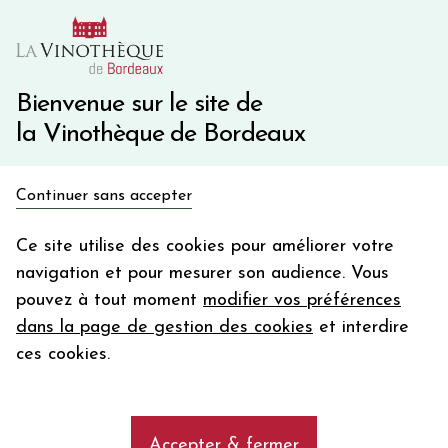
10€ de remise immédiate sur votre première commande
avec le code BIENVINO10
Une question ?
05 57 10 41 41
Bienvenue sur le site de
la Vinothèque de Bordeaux
Recevez 5€
Continuer sans accepter
en bon d'achat
Accueil
Vins du Monde
ETATS UNIS D'AMERIQUE
en vous inscrivant à notre newsletter
Ce site utilise des cookies pour améliorer votre
Sonoma County
navigation et pour mesurer son audience. Vous
Votre
pouvez à tout moment
modifier vos préférences
email
dans la page de gestion des cookies
et interdire
En m’abonnant, j’accepte de recevoir la newsletter de la
Les vins de Sonoma County
ces cookies.
Vinothèque de Bordeaux.
Minimum de commande de 50€ h
frais de port. Durée de validité d’un mois
Sonoma County
Accepter & fermer