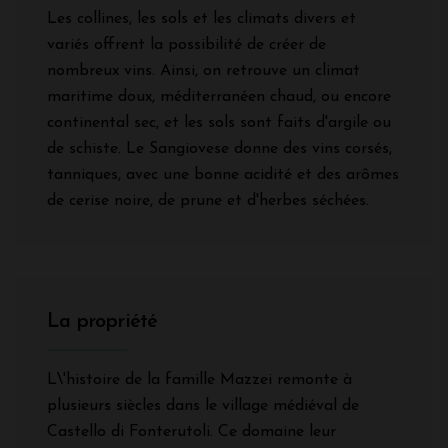
Les collines, les sols et les climats divers et
variés offrent la possibilité de créer de
nombreux vins. Ainsi, on retrouve un climat
maritime doux, méditerranéen chaud, ou encore
continental sec, et les sols sont faits d'argile ou
de schiste. Le Sangiovese donne des vins corsés,
tanniques, avec une bonne acidité et des arômes
de cerise noire, de prune et d'herbes séchées.
La propriété
L\'histoire de la famille Mazzei remonte à
plusieurs siècles dans le village médiéval de
Castello di Fonterutoli. Ce domaine leur