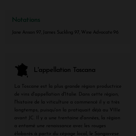
Notations
Jane Anson 97, James Suckling 97, Wine Advocate 96
L'appellation Toscana
La Toscane est la plus grande région productrice
de vins d'appellation d'Italie. Dans cette région,
l'histoire de la viticulture a commencé il y a très
longtemps, puisqu'on la pratiquait déjà au VIIIe
avant JC. Il y a une trentaine d'années, la région
a entamé une renaissance avec les rouges
élaborés à partir du cépage local, le Sangiovese.