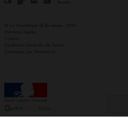
© La Vinothèque de Bordeaux - 2026
Mentions légales
Cookies
Conditions Générales de Ventes
Développé par Natural-net
4.9/5
513 avis
Interdiction de vente de boissons alcooliques aux mineurs de moins de 18
ans