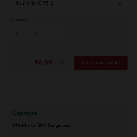
Bouteille 0,75 L
Quantité
96,00
€ TTC
Ajouter au panier
Cépages
50% Merlot, 50% Sangiovese