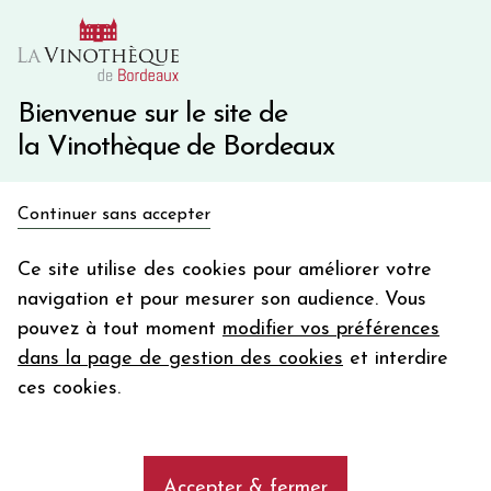
10€ de remise immédiate sur votre première commande
avec le code BIENVINO10
Une question ?
05 57 10 41 41
Bienvenue sur le site de
la Vinothèque de Bordeaux
Recevez 5€
Continuer sans accepter
en bon d'achat
Accueil
Vins du Monde
MAZZEI SIEPI
en vous inscrivant à notre newsletter
Ce site utilise des cookies pour améliorer votre
navigation et pour mesurer son audience. Vous
Votre
pouvez à tout moment
modifier vos préférences
email
dans la page de gestion des cookies
et interdire
En m’abonnant, j’accepte de recevoir la newsletter de la
ces cookies.
Vinothèque de Bordeaux.
Minimum de commande de 50€ h
frais de port. Durée de validité d’un mois
Accepter & fermer