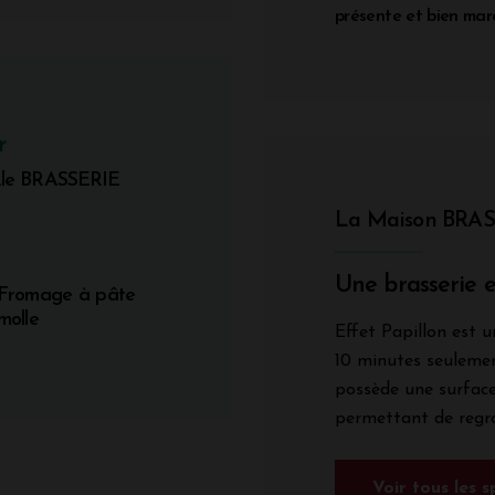
présente et bien mar
r
Ale BRASSERIE
La Maison
BRAS
Une brasserie 
Fromage à pâte
molle
Effet Papillon est u
10 minutes seulemen
possède une surface
permettant de regro
Voir tous les 