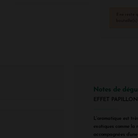
Il ne reste 
bouteille(s
Notes de dégu
EFFET PAPILLON I
L’aromatique est très
exotiques comme la m
accompagnées d’une 