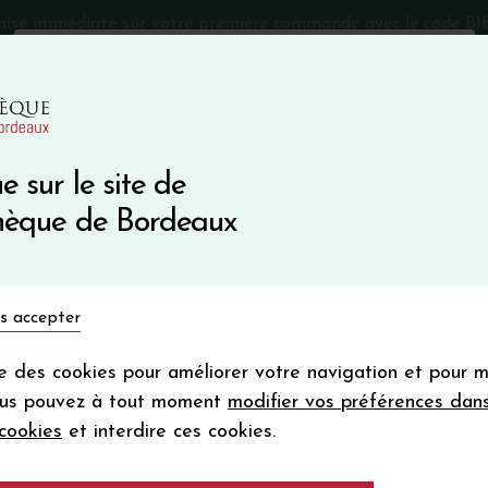
mise immédiate sur votre première commande avec le code 
Catalogue Primeurs 2025
Qui sommes-nous
05 57 10
e sur le site de
Recevez 5
thèque de Bordeaux
en bon d'achat
en vous inscrivant à notre ne
Vins du monde
Primeurs
Bio & Cie
Champagne
s accepter
Votre
email
ise des cookies pour améliorer votre navigation et pour 
En m’abonnant, j’accepte de recevoir la new
e
ous pouvez à tout moment
modifier vos préférences dan
Vinothèque de Bordeaux.
Minimum de comman
cookies
et interdire ces cookies.
frais de port. Durée de validité d’un
Bière EFFET PAPI