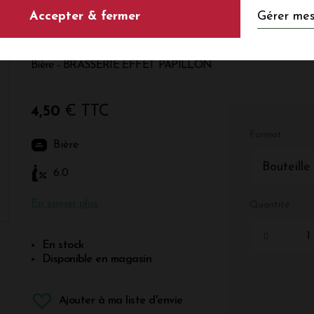
Gérer mes
Accepter & fermer
Ale
Bière - BRASSERIE EFFET PAPILLON
4,50
€ TTC
Format
Bière
Bouteille
6.0
En savoir plus
Quantité
En stock
Disponible en magasin
Ajouter à ma liste d'envie