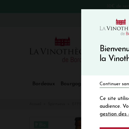
10€ de re
VinoBlog
Bienvenu
la Vino
Bordeaux
Bourgogne
Nos Régions
Continuer san
Ce site util
Accueil
Spiritueux
EFFET PAPILLON India Pale Al
audience. V
gestion des 