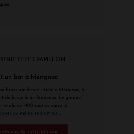
quée.
SERIE EFFET PAPILLON
et un bar à Mérignac
ne brasserie locale située à Mérignac, à
t de la vaille de Bordeaux. Le groupe
 totale de 1400 mètres carré lui
uper au même endroit au ...
spiritueux de cette Maison