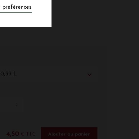
 préférences
 0,33 L
4,50
€ TTC
Ajouter au panier