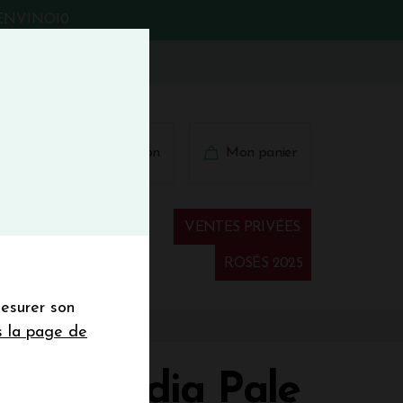
BIENVINO10
fermer
 41 41
Connexion
Mon panier
€
wsletter
VENTES PRIVÉES
Spiritueux
ROSÉS 2025
mesurer son
sletter de la
s la page de
de de 50€ hors
 mois
LLON India Pale