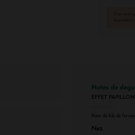
Il ne reste 
bouteille(s
Notes de dégu
EFFET PAPILLON Wh
Bière de blé de fermen
Nez