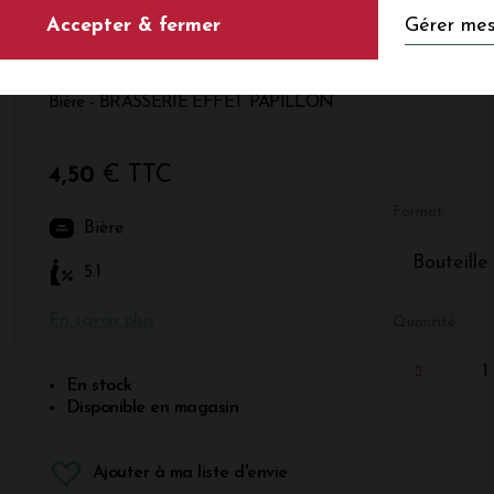
Gérer mes
Accepter & fermer
Citron et Verveine
Bière - BRASSERIE EFFET PAPILLON
4,50
€ TTC
Format
Bière
Bouteille
5.1
En savoir plus
Quantité
En stock
Disponible en magasin
Ajouter à ma liste d'envie