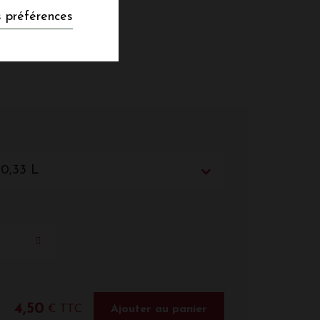
 préférences
 0,33 L
4,50
€ TTC
Ajouter au panier