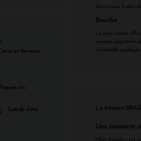
Des arômes fruités d'
Bouche
La base maltée offre 
r
verveine apportent de 
L'ensemble prodigue d
tron et Verveine
Poisson cru
La Maison
BRAS
Salade d'été
Une brasserie 
Effet Papillon est u