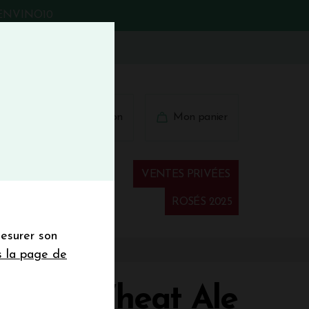
BIENVINO10
fermer
 41 41
Connexion
Mon panier
€
wsletter
VENTES PRIVÉES
Spiritueux
ROSÉS 2025
mesurer son
sletter de la
s la page de
de de 50€ hors
 mois
LLON Wheat Ale