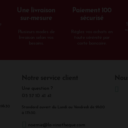
Une livraison
Paiement 100
sur-mesure
sécurisé
e
v
Plusieurs modes de
Réglez vos achats en
livraison selon vos
toute sérénité par
besoins.
carte bancaire.
Notre service client
Nous
Une question ?
05 57 10 41 41
 19h30
Standard ouvert du Lundi au Vendredi de 9h00
à 17h30.
noemie@la-vinotheque.com