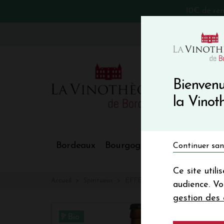
10€ de re
VinoBlog
Bienvenu
la Vino
Bordeaux
Bourgogne
Nos Régions
Continuer san
Ce site util
Accueil
Spiritueux
EFFET PAPILLON Wheat Ale Cit
audience. V
gestion des 