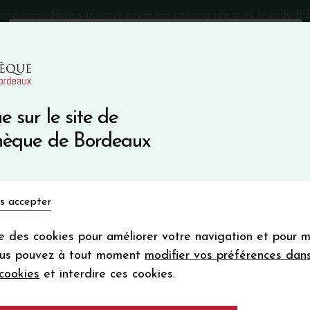
mise immédiate sur votre première commande avec le code 
Catalogue Primeurs 2025
Qui sommes-nous
05 57 10
e sur le site de
Recevez 5
thèque de Bordeaux
en bon d'achat
en vous inscrivant à notre ne
Vins du monde
Primeurs
Bio & Cie
Champagne
s accepter
Votre
email
ise des cookies pour améliorer votre navigation et pour 
En m’abonnant, j’accepte de recevoir la new
ron et Verveine
ous pouvez à tout moment
modifier vos préférences dan
Vinothèque de Bordeaux.
Minimum de comman
cookies
et interdire ces cookies.
frais de port. Durée de validité d’un
Bière EFFET PAPI