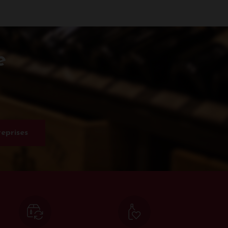
e
eprises