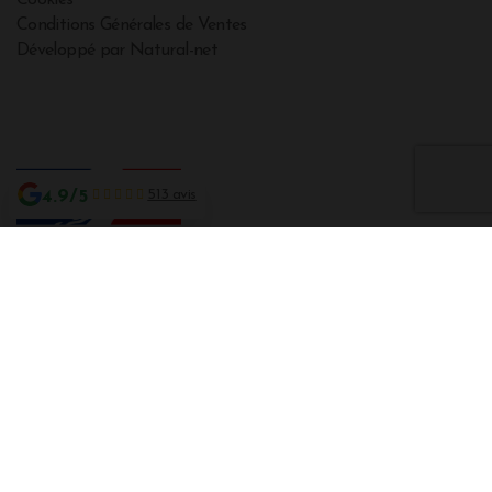
Cookies
Conditions Générales de Ventes
Développé par Natural-net
4.9/5
513 avis
Interdiction de vente de boissons alcooliques aux mineurs de moins de 18
ans
La preuve de majorité de l'acheteur est exigée au moment de la vente en
ligne CODE DE LA SANTE PUBLIQUE, ART. L. 3342-1 et L. 3353-3
L'abus d'alcool est dangereux pour la santé. Sachez consommer avec
modération.