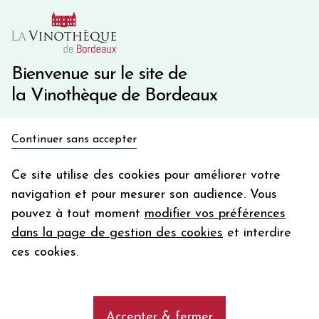
10€ de remise immédiate sur votre première commande
avec le code BIENVINO10
Une question ?
05 57 10 41 41
Bienvenue sur le site de
la Vinothèque de Bordeaux
Recevez 5€
Continuer sans accepter
en bon d'achat
Accueil
Spiritueux
HAKUSHU 12 ANS
en vous inscrivant à notre newsletter
Ce site utilise des cookies pour améliorer votre
navigation et pour mesurer son audience. Vous
Votre
pouvez à tout moment
modifier vos préférences
email
dans la page de gestion des cookies
et interdire
En m’abonnant, j’accepte de recevoir la newsletter de la
ces cookies.
Vinothèque de Bordeaux.
Minimum de commande de 50€ h
frais de port. Durée de validité d’un mois
Accepter & fermer