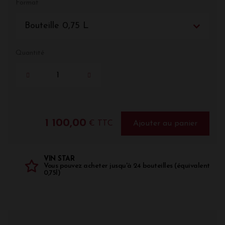
Format
Bouteille 0,75 L
Quantité
1 100,00
€ TTC
Ajouter au panier
VIN STAR
Vous pouvez acheter jusqu'à 24 bouteilles (équivalent
0,75l)