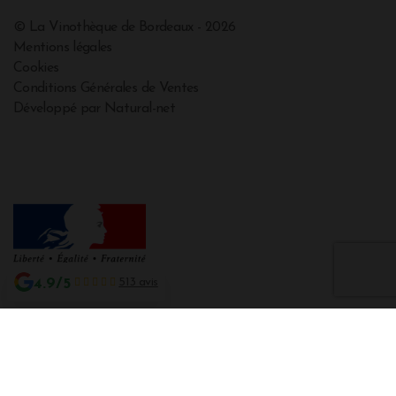
© La Vinothèque de Bordeaux - 2026
Mentions légales
Cookies
Conditions Générales de Ventes
Développé par Natural-net
4.9/5
513 avis
Interdiction de vente de boissons alcooliques aux mineurs de moins de 18
ans
La preuve de majorité de l'acheteur est exigée au moment de la vente en
ligne CODE DE LA SANTE PUBLIQUE, ART. L. 3342-1 et L. 3353-3