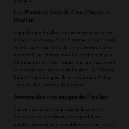
produits.
Les Premiers Grands Crus Classés à
Pauillac
L'appellation Pauillac est une concentration de
grands vins puisque 3 des 5 premiers crus classés
en 1855 sont issus de celle-ci : le Château Lafite-
Rothschild, le Château Mouton Rothschild et le
Château Latour. Des seconds crus du classement
sont également des vins de Pauillac : le Château
Baron Pichon-Longueville et le Château Pichon-
Longueville Comtesse de Lalande.
Arômes des vins rouges de Pauillac
Ces vins qui allient la finesse de la sève et le
pouvoir corsé des tanins, font appel à une
palette aromatique incroyablement riche : cerise