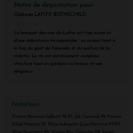
Notes de dégustation pour
Château LAFITE ROTHSCHILD
Le bouquet des vins de Lafite est très suave et
d'une délicatesse incomparable : sa saveur tient à
la fois du goût de l'amande et du parfum de la
violette. Le vin est extrêmement complexe,
structuré tout en gardant sa finesse et son
élégance.
Notations
Vinous (Antonio Galloni) 94-97, Jeb Dunnuck 94, Vinous
(Neal Martin) 95, Wine Advocate (Lisa Perrotti) 97-99,
Wine Spectator 96, Vinous 96+, Decanter 98, James