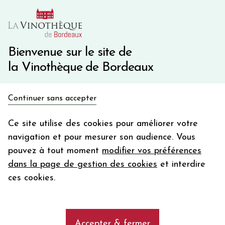
10€ de remise immédiate sur votre première commande
avec le code BIENVINO10
Une question ?
05 57 10 41 41
Bienvenue sur le site de
la Vinothèque de Bordeaux
Recevez 5€
Continuer sans accepter
en bon d'achat
Accueil
Bordeaux
Château LAFITE ROTHSCHILD
en vous inscrivant à notre newsletter
Ce site utilise des cookies pour améliorer votre
navigation et pour mesurer son audience. Vous
Votre
pouvez à tout moment
modifier vos préférences
email
dans la page de gestion des cookies
et interdire
En m’abonnant, j’accepte de recevoir la newsletter de la
ces cookies.
Vinothèque de Bordeaux.
Minimum de commande de 50€ h
frais de port. Durée de validité d’un mois
Accepter & fermer