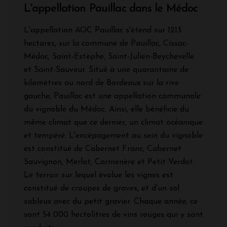
L'appellation Pauillac dans le Médoc
L'appellation AOC Pauillac s'étend sur 1213
hectares, sur la commune de Pauillac, Cissac-
Médoc, Saint-Estèphe, Saint-Julien-Beychevelle
et Saint-Sauveur. Situé à une quarantaine de
kilomètres au nord de Bordeaux sur la rive
gauche, Pauillac est une appellation communale
du vignoble du Médoc. Ainsi, elle bénéficie du
même climat que ce dernier, un climat océanique
et tempéré. L'encépagement au sein du vignoble
est constitué de Cabernet Franc, Cabernet
Sauvignon, Merlot, Carmenère et Petit Verdot.
Le terroir sur lequel évolue les vignes est
constitué de croupes de graves, et d'un sol
sableux avec du petit gravier. Chaque année, ce
sont 54 000 hectolitres de vins rouges qui y sont