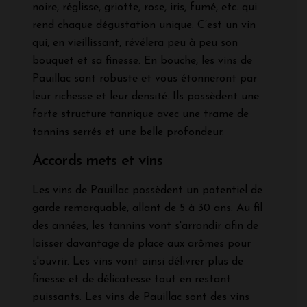
noire, réglisse, griotte, rose, iris, fumé, etc. qui
rend chaque dégustation unique. C’est un vin
qui, en vieillissant, révélera peu à peu son
bouquet et sa finesse. En bouche, les vins de
Pauillac sont robuste et vous étonneront par
leur richesse et leur densité. Ils possèdent une
forte structure tannique avec une trame de
tannins serrés et une belle profondeur.
Accords mets et vins
Les vins de Pauillac possèdent un potentiel de
garde remarquable, allant de 5 à 30 ans. Au fil
des années, les tannins vont s'arrondir afin de
laisser davantage de place aux arômes pour
s'ouvrir. Les vins vont ainsi délivrer plus de
finesse et de délicatesse tout en restant
puissants. Les vins de Pauillac sont des vins