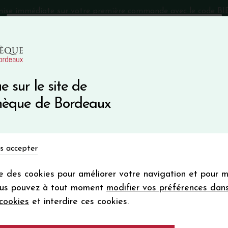
mise immédiate sur votre première commande avec le code 
Catalogue Primeurs 2025
Qui sommes-nous
05 57 10
e sur le site de
Recevez 5
thèque de Bordeaux
en bon d'achat
en vous inscrivant à notre ne
Vins du monde
Primeurs
Bio & Cie
Champagne
s accepter
Votre
email
ise des cookies pour améliorer votre navigation et pour 
En m’abonnant, j’accepte de recevoir la new
ous pouvez à tout moment
modifier vos préférences dan
Vinothèque de Bordeaux.
Minimum de comman
cookies
et interdire ces cookies.
frais de port. Durée de validité d’un
LES CARRUADES 