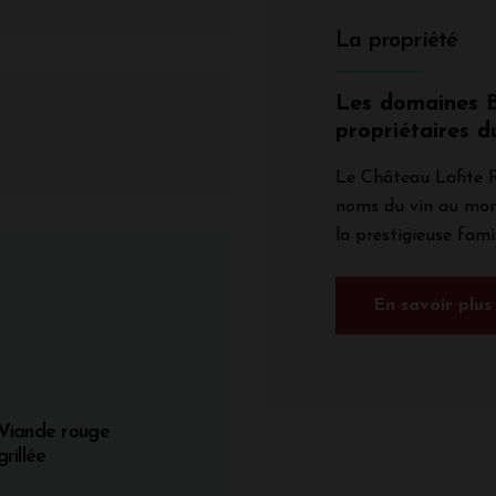
La propriété
Les domaines B
propriétaires d
Le Château Lafite R
noms du vin au mond
la prestigieuse famil
En savoir plus
Viande rouge
grillée