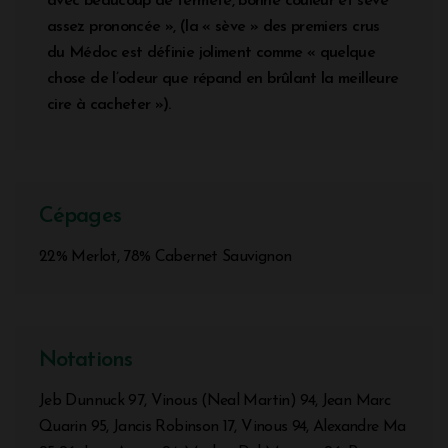
avec beaucoup de fermeté, bonne couleur et sève
assez prononcée », (la « sève » des premiers crus
du Médoc est définie joliment comme « quelque
chose de l’odeur que répand en brûlant la meilleure
cire à cacheter »).
Cépages
22% Merlot, 78% Cabernet Sauvignon
Notations
Jeb Dunnuck 97, Vinous (Neal Martin) 94, Jean Marc
Quarin 95, Jancis Robinson 17, Vinous 94, Alexandre Ma