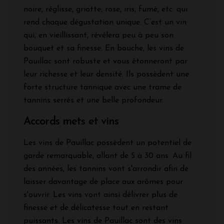
noire, réglisse, griotte, rose, iris, fumé, etc. qui
rend chaque dégustation unique. C’est un vin
qui, en vieillissant, révélera peu à peu son
bouquet et sa finesse. En bouche, les vins de
Pauillac sont robuste et vous étonneront par
leur richesse et leur densité. Ils possèdent une
forte structure tannique avec une trame de
tannins serrés et une belle profondeur.
Accords mets et vins
Les vins de Pauillac possèdent un potentiel de
garde remarquable, allant de 5 à 30 ans. Au fil
des années, les tannins vont s'arrondir afin de
laisser davantage de place aux arômes pour
s'ouvrir. Les vins vont ainsi délivrer plus de
finesse et de délicatesse tout en restant
puissants. Les vins de Pauillac sont des vins