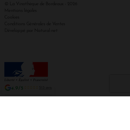
© La Vinothèque de Bordeaux - 2026
Mentions légales
Cookies
Conditions Générales de Ventes
Développé par Natural-net
4.9/5
513 avis
Interdiction de vente de boissons alcooliques aux mineurs de moins de 18
ans
La preuve de majorité de l'acheteur est exigée au moment de la vente en
ligne CODE DE LA SANTE PUBLIQUE, ART. L. 3342-1 et L. 3353-3
L'abus d'alcool est dangereux pour la santé. Sachez consommer avec