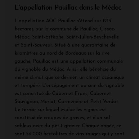
L'appellation Pauillac dans le Médoc
L'appellation AOC Pauillac s'étend sur 1213
hectares, sur la commune de Pauillac, Cissac-
Médoc, Saint-Estèphe, Saint-Julien-Beychevelle
et Saint-Sauveur. Situé à une quarantaine de
kilomètres au nord de Bordeaux sur la rive
gauche, Pauillac est une appellation communale
du vignoble du Médoc. Ainsi, elle bénéficie du
même climat que ce dernier, un climat océanique
et tempéré. L'encépagement au sein du vignoble
est constitué de Cabernet Franc, Cabernet
Sauvignon, Merlot, Carmenère et Petit Verdot.
Le terroir sur lequel évolue les vignes est
constitué de croupes de graves, et d'un sol
sableux avec du petit gravier. Chaque année, ce
sont 54 000 hectolitres de vins rouges qui y sont