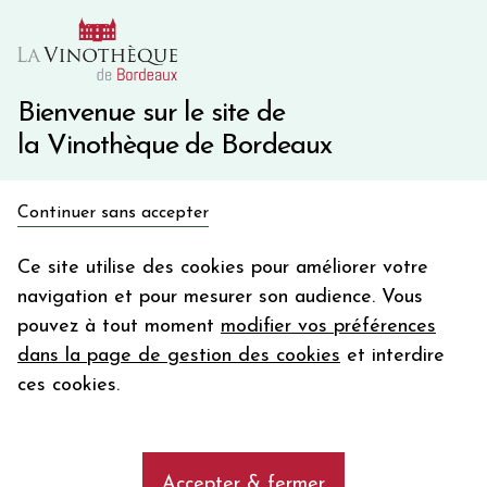
10€ de remise immédiate sur votre première commande
avec le code BIENVINO10
Une question ?
05 57 10 41 41
Bienvenue sur le site de
la Vinothèque de Bordeaux
Recevez 5€
Continuer sans accepter
en bon d'achat
Accueil
Bordeaux
Château DUHART MILON
en vous inscrivant à notre newsletter
Ce site utilise des cookies pour améliorer votre
navigation et pour mesurer son audience. Vous
Votre
pouvez à tout moment
modifier vos préférences
email
dans la page de gestion des cookies
et interdire
En m’abonnant, j’accepte de recevoir la newsletter de la
ces cookies.
Vinothèque de Bordeaux.
Minimum de commande de 50€ h
frais de port. Durée de validité d’un mois
Accepter & fermer