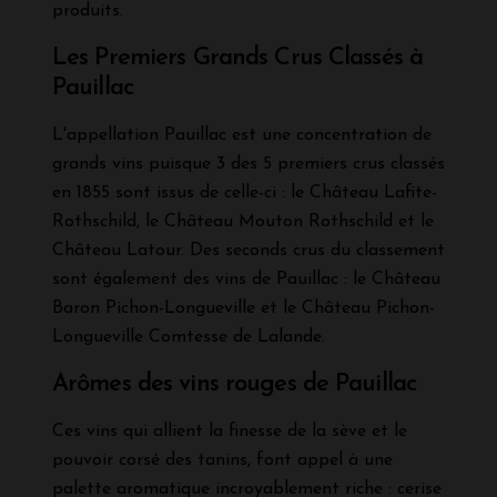
produits.
Les Premiers Grands Crus Classés à
Pauillac
L'appellation Pauillac est une concentration de
grands vins puisque 3 des 5 premiers crus classés
en 1855 sont issus de celle-ci : le Château Lafite-
Rothschild, le Château Mouton Rothschild et le
Château Latour. Des seconds crus du classement
sont également des vins de Pauillac : le Château
Baron Pichon-Longueville et le Château Pichon-
Longueville Comtesse de Lalande.
Arômes des vins rouges de Pauillac
Ces vins qui allient la finesse de la sève et le
pouvoir corsé des tanins, font appel à une
palette aromatique incroyablement riche : cerise