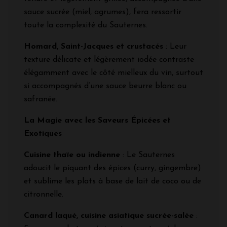
sauce sucrée (miel, agrumes), fera ressortir
toute la complexité du Sauternes.
Homard, Saint-Jacques et crustacés
: Leur
texture délicate et légèrement iodée contraste
élégamment avec le côté mielleux du vin, surtout
si accompagnés d’une sauce beurre blanc ou
safranée.
La Magie avec les Saveurs Épicées et
Exotiques
Cuisine thaïe ou indienne
: Le Sauternes
adoucit le piquant des épices (curry, gingembre)
et sublime les plats à base de lait de coco ou de
citronnelle.
Canard laqué, cuisine asiatique sucrée-salée
: