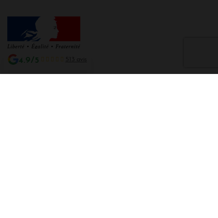
4.9/5
513 avis
Interdiction de vente de boissons alcooliques aux mineurs de moins de 18
ans
La preuve de majorité de l'acheteur est exigée au moment de la vente en
ligne CODE DE LA SANTE PUBLIQUE, ART. L. 3342-1 et L. 3353-3
L'abus d'alcool est dangereux pour la santé. Sachez consommer avec
modération.