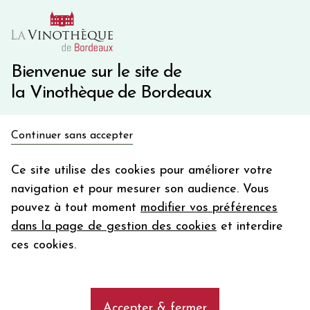
10€ de remise immédiate sur votre première commande
avec le code BIENVINO10
Une question ?
05 57 10 41 41
Bienvenue sur le site de
la Vinothèque de Bordeaux
Recevez 5€
Continuer sans accepter
en bon d'achat
Accueil
Bordeaux
Château DE RAYNE VIGNEAU
en vous inscrivant à notre newsletter
Ce site utilise des cookies pour améliorer votre
navigation et pour mesurer son audience. Vous
Votre
pouvez à tout moment
modifier vos préférences
email
dans la page de gestion des cookies
et interdire
En m’abonnant, j’accepte de recevoir la newsletter de la
ces cookies.
Vinothèque de Bordeaux.
Minimum de commande de 50€ h
frais de port. Durée de validité d’un mois
Accepter & fermer