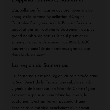
L'Appellation (AOC) Sauternes
L'appellation fait partie des premières à être
enregistrée comme Appellation d'Origine
Contrôlée Française avec le Barsac. Ces deux
appellations ont obtenu le classement du plus
grand nombre de crus et le seul premier cru
supérieur avec le classement de 1855. L'AOC
Sauternes possède de nombreux grands crus
dans le classement.
La région du Sauternais
Le Sauternais est une région viticole située dans
le Sud-Ouest de la France, une subdivision du
vignoble de Bordeaux, en Gironde. Cette région
est connue pour son vin blanc liquoreux, le
sauternes. C'est un terroir possédant une
spécificité inimitable bénéficiant d'un savoir