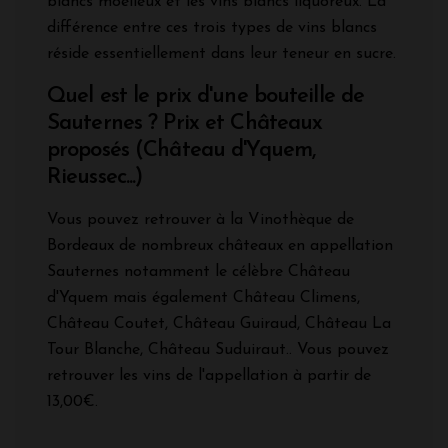
blancs moelleux et les vins blancs liquoreux. La
différence entre ces trois types de vins blancs
réside essentiellement dans leur teneur en sucre.
Quel est le prix d'une bouteille de
Sauternes ? Prix et Châteaux
proposés (Château d'Yquem,
Rieussec...)
Vous pouvez retrouver à la Vinothèque de
Bordeaux de nombreux châteaux en appellation
Sauternes notamment le célèbre Château
d'Yquem mais également Château Climens,
Château Coutet, Château Guiraud, Château La
Tour Blanche, Château Suduiraut.. Vous pouvez
retrouver les vins de l'appellation à partir de
13,00€.