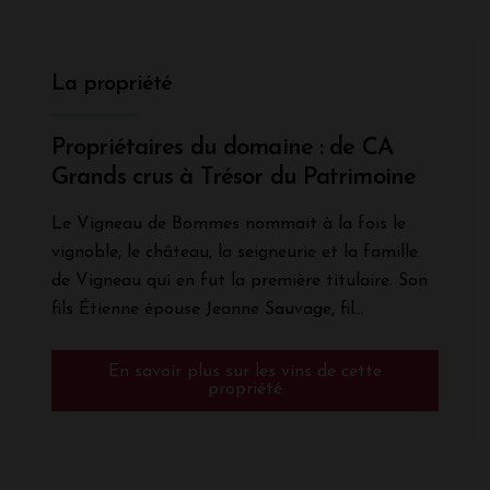
La propriété
Propriétaires du domaine : de CA
Grands crus à Trésor du Patrimoine
Le Vigneau de Bommes nommait à la fois le
vignoble, le château, la seigneurie et la famille
de Vigneau qui en fut la première titulaire. Son
fils Étienne épouse Jeanne Sauvage, fil...
En savoir plus sur les vins de cette
propriété