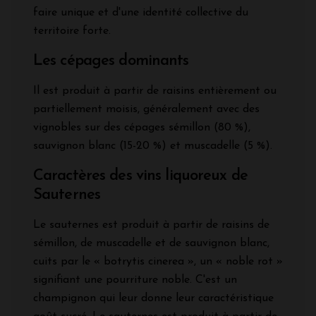
faire unique et d'une identité collective du
territoire forte.
Les cépages dominants
Il est produit à partir de raisins entièrement ou
partiellement moisis, généralement avec des
vignobles sur des cépages sémillon (80 %),
sauvignon blanc (15-20 %) et muscadelle (5 %).
Caractères des vins liquoreux de
Sauternes
Le sauternes est produit à partir de raisins de
sémillon, de muscadelle et de sauvignon blanc,
cuits par le « botrytis cinerea », un « noble rot »
signifiant une pourriture noble. C'est un
champignon qui leur donne leur caractéristique