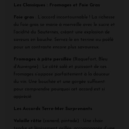
Les Classiques : Fromages et Foie Gras
Foie gras
: L’accord incontournable ! La richesse
du foie gras se marie à merveille avec le sucre et
l’acidité du Sauternes, créant une explosion de
saveurs en bouche. Servez-le en terrine ou poêlé
pour un contraste encore plus savoureux.
Fromages à pâte persillée
(Roquefort, Bleu
d’Auvergne) : Le côté salé et puissant de ces
fromages s’oppose parfaitement à la douceur
du vin. Une bouchée et une gorgée suffisent
pour comprendre pourquoi cet accord est si
apprécié.
Les Accords Terre-Mer Surprenants
Volaille rôtie
(canard, pintade) : Une chair
tendre et légèrement grillée, accompagnée d’une