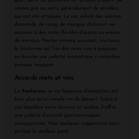
goût sucré. Le sauternes est produit à partir de
raisins gris ou verts, généralement de sémillon,
qui ont été attaqués. Le nez exhale des arômes
d’amande, de coing, de mangue, d’abricot sec
associés à des notes florales d’acacia ou encore
de mimosa. Nectar intense, puissant, onctueux,
le Sauternes est l’un des rares vins à proposer
en bouche une palette aromatique si complexe,
presque magique.
Accords mets et vins
Le
Sauternes
, ce vin liquoreux d’exception, est
bien plus qu’un simple vin de dessert. Grâce à
son équilibre entre douceur et acidité, il offre
une palette d’accords gastronomiques
insoupçonnée. Voici quelques suggestions pour
en tirer le meilleur parti.