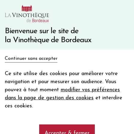
10€ de remise immédiate sur votre première commande
avec le code BIENVINO10
Une question ?
05 57 10 41 41
Bienvenue sur le site de
la Vinothèque de Bordeaux
Recevez 5€
Continuer sans accepter
en bon d'achat
Accueil
Bordeaux
en vous inscrivant à notre newsletter
Ce site utilise des cookies pour améliorer votre
Château PICHON-LONGUEVILLE COMTESSE DE LALANDE
navigation et pour mesurer son audience. Vous
Votre
pouvez à tout moment
modifier vos préférences
email
dans la page de gestion des cookies
et interdire
En m’abonnant, j’accepte de recevoir la newsletter de la
ces cookies.
Vinothèque de Bordeaux.
Minimum de commande de 50€ h
frais de port. Durée de validité d’un mois
Accepter & fermer