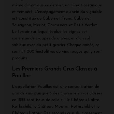
même climat que ce dernier, un climat océanique
et tempéré. L'encépagement au sein du vignoble
est constitué de Cabernet Franc, Cabernet
Sauvignon, Merlot, Carmenère et Petit Verdot.
Le terroir sur lequel évolue les vignes est
constitué de croupes de graves, et d'un sol
sableux avec du petit gravier. Chaque année, ce
sont 54 000 hectolitres de vins rouges qui y sont
produits.
Les Premiers Grands Crus Classés à
Pauillac
L'appellation Pauillac est une concentration de
grands vins puisque 3 des 5 premiers crus classés
en 1855 sont issus de celle-ci : le Château Lafite-
Rothschild, le Château Mouton Rothschild et le
Château Latour. Des seconds crus du classement