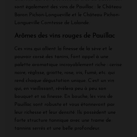
sont également des vins de Pauillac : le Château
Baron Pichon-Longueville et le Château Pichon-
Longueville Comtesse de Lalande.
Arômes des vins rouges de Pauillac
Ces vins qui allient la finesse de la sève et le
pouvoir corsé des tanins, font appel à une
palette aromatique incroyablement riche : cerise
noire, réglisse, griotte, rose, iris, fumé, etc. qui
rend chaque dégustation unique. C’est un vin
qui, en vieillissant, révélera peu à peu son
bouquet et sa finesse. En bouche, les vins de
Pauillac sont robuste et vous étonneront par
leur richesse et leur densité. Ils possèdent une
forte structure tannique avec une trame de
tannins serrés et une belle profondeur.