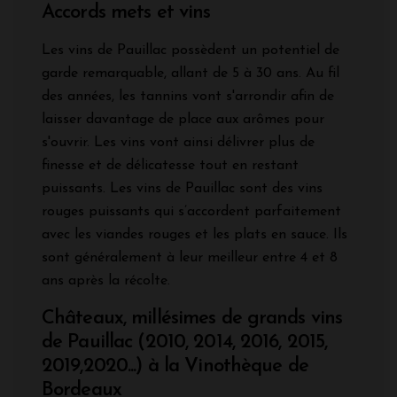
Accords mets et vins
Les vins de Pauillac possèdent un potentiel de
garde remarquable, allant de 5 à 30 ans. Au fil
des années, les tannins vont s'arrondir afin de
laisser davantage de place aux arômes pour
s'ouvrir. Les vins vont ainsi délivrer plus de
finesse et de délicatesse tout en restant
puissants. Les vins de Pauillac sont des vins
rouges puissants qui s’accordent parfaitement
avec les viandes rouges et les plats en sauce. Ils
sont généralement à leur meilleur entre 4 et 8
ans après la récolte.
Châteaux, millésimes de grands vins
de Pauillac (2010, 2014, 2016, 2015,
2019,2020...) à la Vinothèque de
Bordeaux