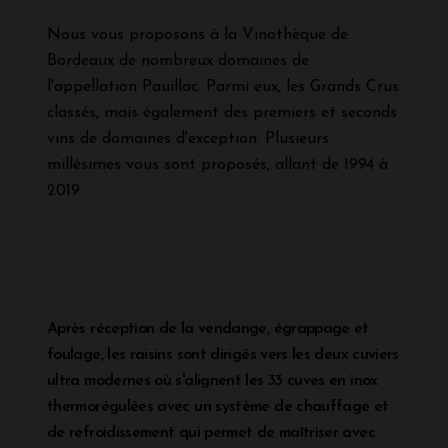
Nous vous proposons à la Vinothèque de
Bordeaux de nombreux domaines de
l'appellation Pauillac. Parmi eux, les Grands Crus
classés, mais également des premiers et seconds
vins de domaines d'exception. Plusieurs
millésimes vous sont proposés, allant de 1994 à
2019.
Après réception de la vendange, égrappage et
foulage, les raisins sont dirigés vers les deux cuviers
ultra modernes où s'alignent les 33 cuves en inox
thermorégulées avec un système de chauffage et
de refroidissement qui permet de maîtriser avec