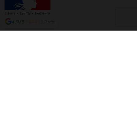
4.9/5
513 avis
Interdiction de vente de boissons alcooliques aux mineurs de moins de 18
ans
La preuve de majorité de l'acheteur est exigée au moment de la vente en
ligne CODE DE LA SANTE PUBLIQUE, ART. L. 3342-1 et L. 3353-3
L'abus d'alcool est dangereux pour la santé. Sachez consommer avec
modération.