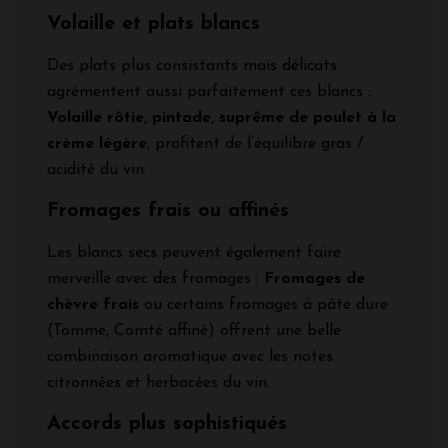
Volaille et plats blancs
Des plats plus consistants mais délicats
agrémentent aussi parfaitement ces blancs :
Volaille rôtie, pintade, suprême de poulet à la
crème légère
, profitent de l’équilibre gras /
acidité du vin.
Fromages frais ou affinés
Les blancs secs peuvent également faire
merveille avec des fromages :
Fromages de
chèvre frais
ou certains fromages à pâte dure
(Tomme, Comté affiné) offrent une belle
combinaison aromatique avec les notes
citronnées et herbacées du vin.
Accords plus sophistiqués