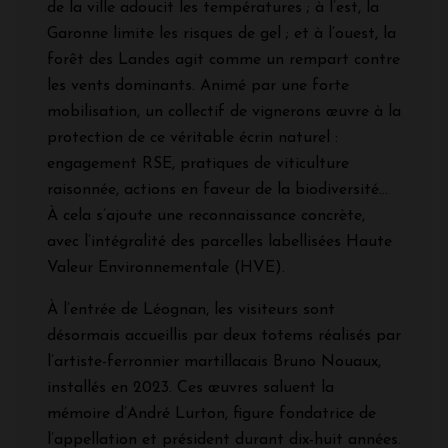
de la ville adoucit les températures ; à l’est, la
Garonne limite les risques de gel ; et à l’ouest, la
forêt des Landes agit comme un rempart contre
les vents dominants. Animé par une forte
mobilisation, un collectif de vignerons œuvre à la
protection de ce véritable écrin naturel :
engagement RSE, pratiques de viticulture
raisonnée, actions en faveur de la biodiversité…
À cela s’ajoute une reconnaissance concrète,
avec l’intégralité des parcelles labellisées Haute
Valeur Environnementale (HVE).
À l’entrée de Léognan, les visiteurs sont
désormais accueillis par deux totems réalisés par
l’artiste-ferronnier martillacais Bruno Nouaux,
installés en 2023. Ces œuvres saluent la
mémoire d’André Lurton, figure fondatrice de
l’appellation et président durant dix-huit années.