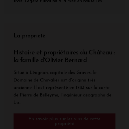
frais. Légère filtration à la mise en bouteilles.
La propriété
Histoire et propriétaires du Château :
la famille d'Olivier Bernard
Situé à Léognan, capitale des Graves, le
Domaine de Chevalier est d’origine très
ancienne. Il est représenté en 1783 sur la carte
de Pierre de Belleyme, l’ingénieur géographe de
Lo...
En savoir plus sur les vins de cette
propriété