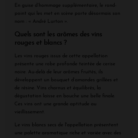
En guise d’hommage supplémentaire, le rond-
point qui les met en scène porte désormais son
nom : « André Lurton ».
Quels sont les arômes des vins
rouges et blancs ?
Les vins rouges issus de cette appellation
présente une robe profonde teintée de cerise
noire. Au-delà de leur arômes fruités, ils
développent un bouquet d’amandes grillées et
de résine. Vins charnus et équilibrés, la
dégustation laisse en bouche une belle finale.
Ces vins ont une grande aptitude au
vieillissement.
Le vins blancs secs de l'appellation présentent
une palette aromatique riche et variée avec des