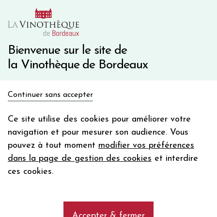
10€ de remise immédiate sur votre première commande
avec le code BIENVINO10
Une question ?
05 57 10 41 41
Bienvenue sur le site de
la Vinothèque de Bordeaux
Recevez 5€
Continuer sans accepter
en bon d'achat
Accueil
Bordeaux
L'ESPRIT DE CHEVALIER
en vous inscrivant à notre newsletter
Ce site utilise des cookies pour améliorer votre
navigation et pour mesurer son audience. Vous
Votre
pouvez à tout moment
modifier vos préférences
email
dans la page de gestion des cookies
et interdire
En m’abonnant, j’accepte de recevoir la newsletter de la
ces cookies.
Vinothèque de Bordeaux.
Minimum de commande de 50€ h
frais de port. Durée de validité d’un mois
Accepter & fermer