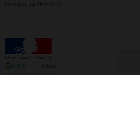
Développé par Natural-net
4.9/5
513 avis
Interdiction de vente de boissons alcooliques aux mineurs de moins de 18
ans
La preuve de majorité de l'acheteur est exigée au moment de la vente en
ligne CODE DE LA SANTE PUBLIQUE, ART. L. 3342-1 et L. 3353-3
L'abus d'alcool est dangereux pour la santé. Sachez consommer avec
modération.