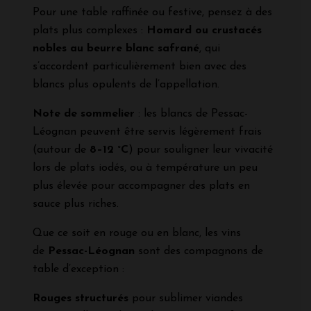
Pour une table raffinée ou festive, pensez à des
plats plus complexes :
Homard ou crustacés
nobles au beurre blanc safrané
, qui
s’accordent particulièrement bien avec des
blancs plus opulents de l’appellation.
Note de sommelier
: les blancs de Pessac-
Léognan peuvent être servis légèrement frais
(autour de
8–12 °C
) pour souligner leur vivacité
lors de plats iodés, ou à température un peu
plus élevée pour accompagner des plats en
sauce plus riches.
Que ce soit en rouge ou en blanc, les vins
de
Pessac-Léognan
sont des compagnons de
table d’exception :
Rouges structurés
pour sublimer viandes