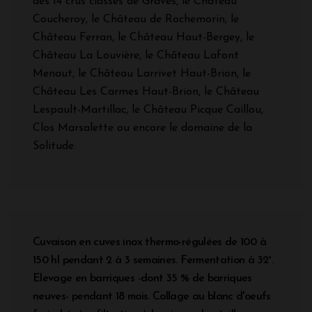
des 14 crus classés de Graves, le Château
Coucheroy, le Château de Rochemorin, le
Château Ferran, le Château Haut-Bergey, le
Château La Louvière, le Château Lafont
Menaut, le Château Larrivet Haut-Brion, le
Château Les Carmes Haut-Brion, le Château
Lespault-Martillac, le Château Picque Caillou,
Clos Marsalette ou encore le domaine de la
Solitude.
Cuvaison en cuves inox thermo-régulées de 100 à
150 hl pendant 2 à 3 semaines. Fermentation à 32°.
Elevage en barriques -dont 35 % de barriques
neuves- pendant 18 mois. Collage au blanc d'oeufs