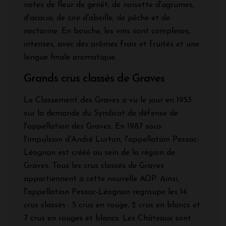
notes de fleur de genêt, de noisette d'agrumes,
d'acacia, de cire d'abeille, de pêche et de
nectarine. En bouche, les vins sont complexes,
intenses, avec des arômes frais et fruités et une
longue finale aromatique.
Grands crus classés de Graves
Le Classement des Graves a vu le jour en 1953
sur la demande du Syndicat de défense de
l'appellation des Graves. En 1987 sous
l'impulsion d'André Lurton, l'appellation Pessac-
Léognan est crééé au sein de la région de
Graves. Tous les crus classés de Graves
appartiennent à cette nouvelle AOP. Ainsi,
l'appellation Pessac-Léognan regroupe les 14
crus classés : 5 crus en rouge, 2 crus en blancs et
7 crus en rouges et blancs. Les Châteaux sont