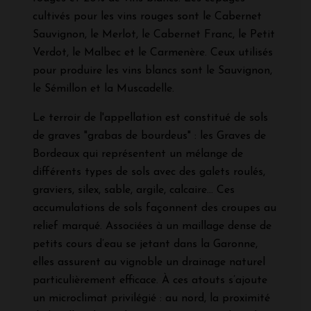
cultivés pour les vins rouges sont le Cabernet
Sauvignon, le Merlot, le Cabernet Franc, le Petit
Verdot, le Malbec et le Carmenère. Ceux utilisés
pour produire les vins blancs sont le Sauvignon,
le Sémillon et la Muscadelle.
Le terroir de l'appellation est constitué de sols
de graves "grabas de bourdeus" : les Graves de
Bordeaux qui représentent un mélange de
différents types de sols avec des galets roulés,
graviers, silex, sable, argile, calcaire... Ces
accumulations de sols façonnent des croupes au
relief marqué. Associées à un maillage dense de
petits cours d’eau se jetant dans la Garonne,
elles assurent au vignoble un drainage naturel
particulièrement efficace. À ces atouts s’ajoute
un microclimat privilégié : au nord, la proximité