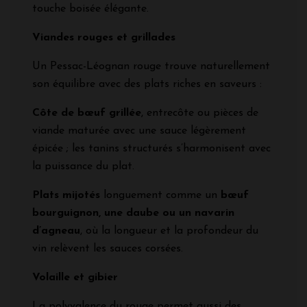
touche boisée élégante.
Viandes rouges et grillades
Un Pessac-Léognan rouge trouve naturellement
son équilibre avec des plats riches en saveurs :
Côte de bœuf grillée
, entrecôte ou pièces de
viande maturée avec une sauce légèrement
épicée ; les tanins structurés s’harmonisent avec
la puissance du plat.
Plats mijotés
longuement comme un
bœuf
bourguignon, une daube ou un navarin
d’agneau
, où la longueur et la profondeur du
vin relèvent les sauces corsées.
Volaille et gibier
La polyvalence du rouge permet aussi des