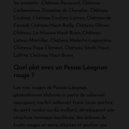
les suivants : Château Bouscaut, Château
Carbonnieux, Domaine de Chevalier, Château
Couhins, Château Couhins-Lurton, Château de
Fieuzal, Château Haut-Bailly, Château Olivier,
Château La Mission Haut-Brion, Château
Latour-Martillac, Château Malartic-Lagravière,
Château Pape Clément, Château Smith Haut-
Lafitte, Château Haut-Brion
Quel plat avec un Pessac-Léognan
rouge ?
Les vins rouges de Pessac-Léognan,
généralement élaborés à partir de cabernet
sauvignon, merlot, cabernet franc (avec parfois
du petit verdot ou du malbec), développent une
structure tannique équilibrée, des arômes de
fruits rouges et noirs, d’épices et parfois une