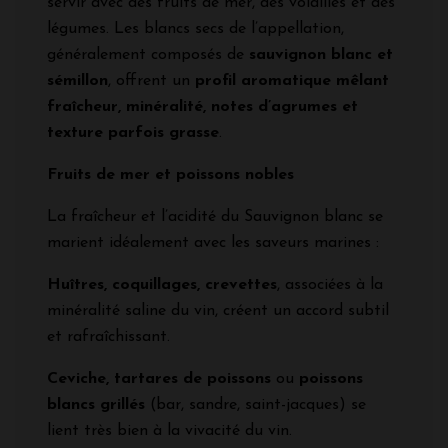
servir avec des fruits de mer, des volailles et des
légumes. Les blancs secs de l’appellation,
généralement composés de
sauvignon blanc et
sémillon
, offrent un
profil aromatique mêlant
fraîcheur, minéralité, notes d’agrumes et
texture parfois grasse
.
Fruits de mer et poissons nobles
La fraîcheur et l’acidité du Sauvignon blanc se
marient idéalement avec les saveurs marines :
Huîtres, coquillages, crevettes
, associées à la
minéralité saline du vin, créent un accord subtil
et rafraîchissant.
Ceviche, tartares de poissons
ou
poissons
blancs grillés
(bar, sandre, saint-jacques) se
lient très bien à la vivacité du vin.