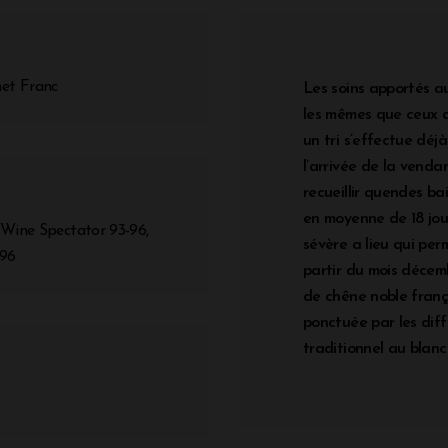
et Franc
Les soins apportés 
les mêmes que ceux 
un tri s’effectue déjà
l’arrivée de la venda
recueillir quendes ba
en moyenne de 18 jou
 Wine Spectator 93-96,
sévère a lieu qui perm
 96
partir du mois décemb
de chêne noble frança
ponctuée par les diff
traditionnel au blanc 