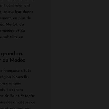
sont généralement
s, ce qui leur donne
ement, en plus du
du Merlot, du
arménère et du
 subtilité en
n grand cru
et du Médoc
e française située
 région Nouvelle-
ion d’origine
duit des vins
ins de Saint-Estephe
aux des amateurs de
che et raviront vos