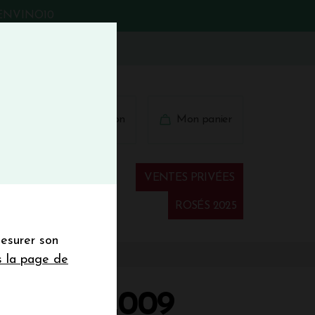
BIENVINO10
fermer
 41 41
Connexion
Mon panier
€
wsletter
VENTES PRIVÉES
Spiritueux
ROSÉS 2025
mesurer son
sletter de la
s la page de
de de 50€ hors
 mois
SÉGUR 2009