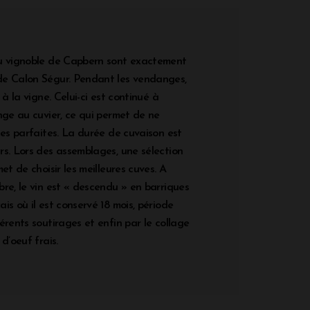
au vignoble de Capbern sont exactement
de Calon Ségur. Pendant les vendanges,
 à la vigne. Celui-ci est continué à
nge au cuvier, ce qui permet de ne
ies parfaites. La durée de cuvaison est
rs. Lors des assemblages, une sélection
et de choisir les meilleures cuves. A
re, le vin est « descendu » en barriques
is où il est conservé 18 mois, période
érents soutirages et enfin par le collage
d’oeuf frais.