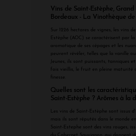
Vins de Saint-Estèphe, Grand
Bordeaux - La Vinothèque de
Sur 1226 hectares de vignes, les vins de
Estèphe (AOC) se caractérisent par la 
aromatique de ses cépages et les nuanc
peuvent révéler, telles que la vanille o
Jeunes, ils sont puissants, tanniques e
fois vieillis, le fruit en pleine maturit
finesse.
Quelles sont les caractéristiq
Saint-Estèphe ? Arômes à la 
Les vins de Saint-Estèphe sont issus d'
mais ils sont réputés dans le monde ent
Saint-Estephe sont des vins rouges, is
du Cabernet Sauvignon, qui donnent de