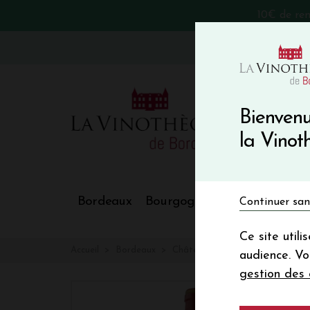
10€ de re
VinoBlog
Bienvenu
la Vino
Bordeaux
Bourgogne
Nos Régions
Continuer san
Ce site util
Accueil
Bordeaux
Château CALON SÉGUR
audience. V
gestion des 