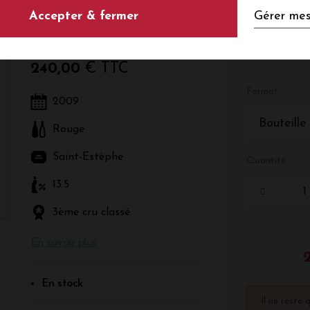
Gérer mes
Accepter & fermer
Rouge - Bordeaux - Saint-Estèphe
240,00
€ TTC
Format
2009
Bouteille
Rouge
Saint-Estèphe
Quantité
13.5
3ème cru classé
En savoir plus
En stock
Il ne reste 