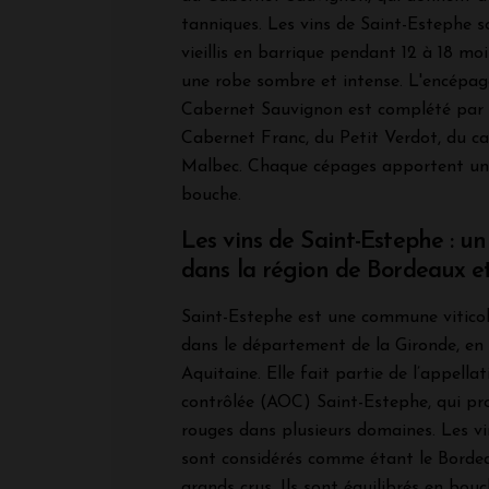
tanniques. Les vins de Saint-Estephe 
vieillis en barrique pendant 12 à 18 moi
une robe sombre et intense. L'encépag
Cabernet Sauvignon est complété par 
Cabernet Franc, du Petit Verdot, du c
Malbec. Chaque cépages apportent une
bouche.
Les vins de Saint-Estephe : u
dans la région de Bordeaux 
Saint-Estephe est une commune viticol
dans le département de la Gironde, en
Aquitaine. Elle fait partie de l’appellat
contrôlée (AOC) Saint-Estephe, qui pro
rouges dans plusieurs domaines. Les v
sont considérés comme étant le Borde
grands crus. Ils sont équilibrés en bou