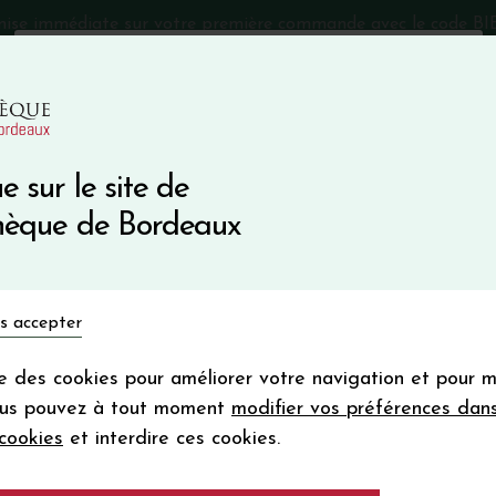
mise immédiate sur votre première commande avec le code 
Catalogue Primeurs 2025
Qui sommes-nous
05 57 10
e sur le site de
Recevez 5
thèque de Bordeaux
en bon d'achat
en vous inscrivant à notre ne
Vins du monde
Primeurs
Bio & Cie
Champagne
s accepter
Votre
email
ise des cookies pour améliorer votre navigation et pour 
En m’abonnant, j’accepte de recevoir la new
ous pouvez à tout moment
modifier vos préférences dan
Vinothèque de Bordeaux.
Minimum de comman
cookies
et interdire ces cookies.
frais de port. Durée de validité d’un
Château CALON 