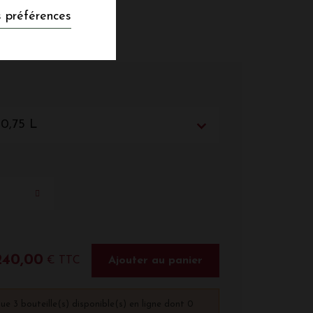
 préférences
 0,75 L
240,00
€ TTC
Ajouter au panier
que 3 bouteille(s) disponible(s) en ligne dont 0