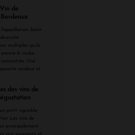
 Vin de
 Bordeaux
 l'appellation Saint-
diversité
es multiples qu’ils
u encore le moka.
t concentrés. Une
é apporte rondeur et
ues des vins de
dégustation
un petit vignoble,
ier. Les vins de
sus principalement
s vins puissants et