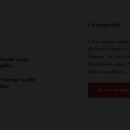
La propriété
Cette maison noble 
de Saint-Estèphe. L
Calones ` et, jusqu’a
Viande rouge
Estèphe-de-Calon. Pr
grillée
Calon, qui donna ...
Fromage à pâte
dure
En savoir plus