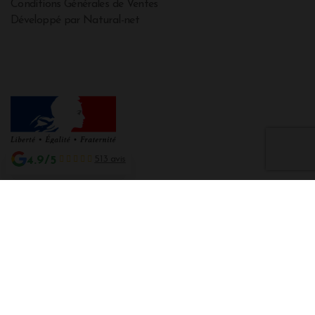
Conditions Générales de Ventes
Développé par Natural-net
4.9/5
513 avis
Interdiction de vente de boissons alcooliques aux mineurs de moins de 18
ans
La preuve de majorité de l'acheteur est exigée au moment de la vente en
ligne CODE DE LA SANTE PUBLIQUE, ART. L. 3342-1 et L. 3353-3
L'abus d'alcool est dangereux pour la santé. Sachez consommer avec
modération.