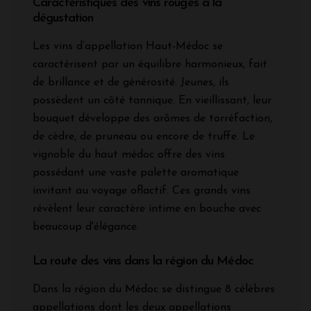
Caractéristiques des vins rouges à la
dégustation
Les vins d’appellation Haut-Médoc se
caractérisent par un équilibre harmonieux, fait
de brillance et de générosité. Jeunes, ils
possèdent un côté tannique. En vieillissant, leur
bouquet développe des arômes de torréfaction,
de cèdre, de pruneau ou encore de truffe. Le
vignoble du haut médoc offre des vins
possédant une vaste palette aromatique
invitant au voyage oflactif. Ces grands vins
révèlent leur caractère intime en bouche avec
beaucoup d'élégance.
La route des vins dans la région du Médoc
Dans la région du Médoc se distingue 8 célèbres
appellations dont les deux appellations