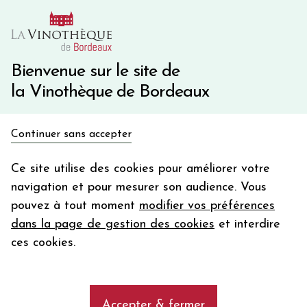
10€ de remise immédiate sur votre première commande
avec le code BIENVINO10
Une question ?
05 57 10 41 41
Bienvenue sur le site de
la Vinothèque de Bordeaux
Recevez 5€
Continuer sans accepter
en bon d'achat
Accueil
Bordeaux
Château DU MOULIN ROUGE
en vous inscrivant à notre newsletter
Ce site utilise des cookies pour améliorer votre
navigation et pour mesurer son audience. Vous
Votre
pouvez à tout moment
modifier vos préférences
email
dans la page de gestion des cookies
et interdire
En m’abonnant, j’accepte de recevoir la newsletter de la
ces cookies.
Vinothèque de Bordeaux.
Minimum de commande de 50€ h
frais de port. Durée de validité d’un mois
Accepter & fermer