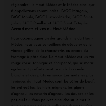
régionales : le Haut-Médoc et le Médoc ainsi que
6 appellations communales : l'AOC Margaux,
l'AOC Moulis, l'AOC Listrac-Médoc, l'AOC Saint-
Julien, l'AOC Pauillac et l'AOC Saint-Estèphe.
Accord mets et vins du Haut-Médoc
Pour accompagner un des grands vins du Haut-
Médoc, nous vous conseillons de déguster de la
viande grillée, de la charcuterie, ou encore du
fromage à pâte dure. Le Haut-Médoc est un vin
rouge corsé, tannique et charpenté, qui se marie
également parfaitement avec de la viande
blanche et des plats en sauce. Les mets les plus
typiques du Haut-Médoc sont les côtes de bœuf,
les entrecôtes, les filets mignons, les gigots
d’agneau, les navarin d’agneau, les daubes et les
pot-au-feu. Vous pouvez ainsi choisir le met le