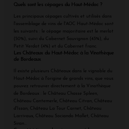
Quels sont les cépages du Haut-Médoc ?
Les principaux cépages cultivés et utilisés dans
l'assemblage de vins de l'AOC Haut-Médoc sont
les suivants : le cépage majoritaire est le merlot
(50%), suivi du Cabernet Sauvignon (43%), du
Petit Verdot (4%) et du Cabernet franc.
Les Châteaux du Haut-Médoc à la Vinothèque
de Bordeaux
Il existe plusieurs Châteaux dans le vignoble du
Haut-Médoc à l'origine de grands vins, que vous
pouvez retrouver directement à la Vinothèque
de Bordeaux : le Château Chasse Spleen,
Château Cantemerle, Château Citran, Château
d'Issan, Château La Tour Carnet, Château
Larrivaux, Château Sociando Mallet, Château
Siran...