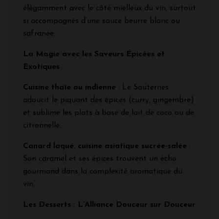
élégamment avec le côté mielleux du vin, surtout
si accompagnés d’une sauce beurre blanc ou
safranée.
La Magie avec les Saveurs Épicées et
Exotiques
Cuisine thaïe ou indienne
: Le Sauternes
adoucit le piquant des épices (curry, gingembre)
et sublime les plats à base de lait de coco ou de
citronnelle.
Canard laqué, cuisine asiatique sucrée-salée
:
Son caramel et ses épices trouvent un écho
gourmand dans la complexité aromatique du
vin.
Les Desserts : L’Alliance Douceur sur Douceur