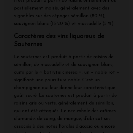
Il est produit à partir de raisins entièrement ou
partiellement moisis, généralement avec des
vignobles sur des cépages sémillon (80 %),
sauvignon blanc (15-20 %) et muscadelle (5 %).
Caractères des vins liquoreux de
Sauternes
Le sauternes est produit à partir de raisins de
sémillon, de muscadelle et de sauvignon blanc,
cuits par le « botrytis cinerea », un « noble rot »
signifiant une pourriture noble. C'est un
champignon qui leur donne leur caractéristique
goût sucré. Le sauternes est produit à partir de
raisins gris ou verts, généralement de sémillon,
qui ont été attaqués. Le nez exhale des arômes
d’amande, de coing, de mangue, d’abricot sec
associés à des notes florales d’acacia ou encore