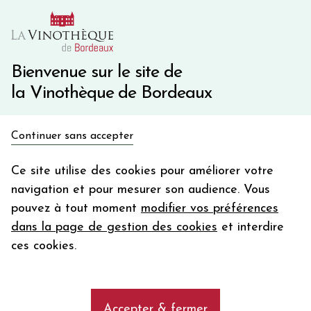
10€ de remise immédiate sur votre première commande
avec le code BIENVINO10
Une question ?
05 57 10 41 41
Bienvenue sur le site de
la Vinothèque de Bordeaux
Recevez 5€
Continuer sans accepter
en bon d'achat
Accueil
Bordeaux
Château LAFAURIE PEYRAGUEY
en vous inscrivant à notre newsletter
Ce site utilise des cookies pour améliorer votre
navigation et pour mesurer son audience. Vous
Votre
pouvez à tout moment
modifier vos préférences
email
dans la page de gestion des cookies
et interdire
En m’abonnant, j’accepte de recevoir la newsletter de la
ces cookies.
Vinothèque de Bordeaux.
Minimum de commande de 50€ h
frais de port. Durée de validité d’un mois
Accepter & fermer