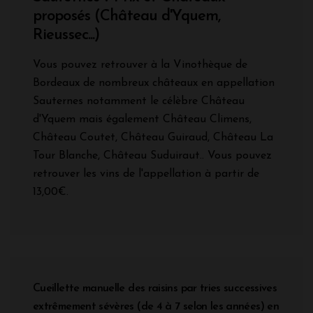
proposés (Château d'Yquem,
Rieussec...)
Vous pouvez retrouver à la Vinothèque de
Bordeaux de nombreux châteaux en appellation
Sauternes notamment le célèbre Château
d'Yquem mais également Château Climens,
Château Coutet, Château Guiraud, Château La
Tour Blanche, Château Suduiraut.. Vous pouvez
retrouver les vins de l'appellation à partir de
13,00€.
Cueillette manuelle des raisins par tries successives
extrêmement sévères (de 4 à 7 selon les années) en