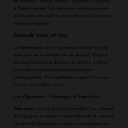
de mimosa. Nectar intense, puissant, onctueux,
le Sauternes est l’un des rares vins à proposer
en bouche une palette aromatique si complexe,
presque magique.
Accords mets et vins
Le
Sauternes
, ce vin liquoreux d’exception, est
bien plus qu’un simple vin de dessert. Grâce à
son équilibre entre douceur et acidité, il offre
une palette d’accords gastronomiques
insoupçonnée. Voici quelques suggestions pour
en tirer le meilleur parti.
Les Classiques : Fromages et Foie Gras
Foie gras
: L’accord incontournable ! La richesse
du foie gras se marie à merveille avec le sucre et
l’acidité du Sauternes, créant une explosion de