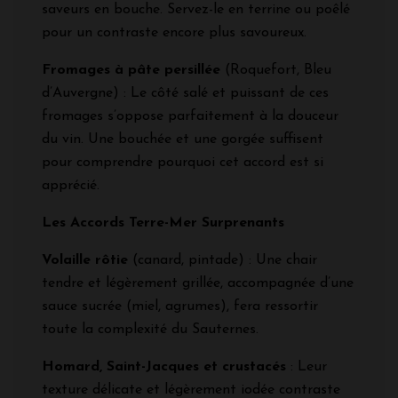
saveurs en bouche. Servez-le en terrine ou poêlé
pour un contraste encore plus savoureux.
Fromages à pâte persillée
(Roquefort, Bleu
d’Auvergne) : Le côté salé et puissant de ces
fromages s’oppose parfaitement à la douceur
du vin. Une bouchée et une gorgée suffisent
pour comprendre pourquoi cet accord est si
apprécié.
Les Accords Terre-Mer Surprenants
Volaille rôtie
(canard, pintade) : Une chair
tendre et légèrement grillée, accompagnée d’une
sauce sucrée (miel, agrumes), fera ressortir
toute la complexité du Sauternes.
Homard, Saint-Jacques et crustacés
: Leur
texture délicate et légèrement iodée contraste