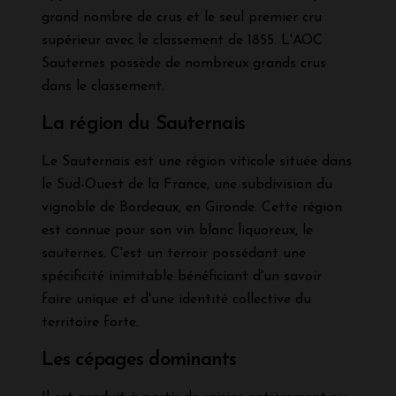
grand nombre de crus et le seul premier cru
supérieur avec le classement de 1855. L'AOC
Sauternes possède de nombreux grands crus
dans le classement.
La région du Sauternais
Le Sauternais est une région viticole située dans
le Sud-Ouest de la France, une subdivision du
vignoble de Bordeaux, en Gironde. Cette région
est connue pour son vin blanc liquoreux, le
sauternes. C'est un terroir possédant une
spécificité inimitable bénéficiant d'un savoir
faire unique et d'une identité collective du
territoire forte.
Les cépages dominants