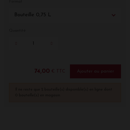
Format
Bouteille 0,75 L
Quantité
74,00
€ TTC
Ajouter au panier
Il ne reste que 2 bouteille(s) disponible(s) en ligne dont
0 bouteille(s) en magasin.