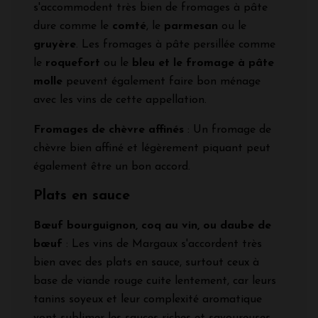
s'accommodent très bien de fromages à pâte
dure comme le
comté
, le
parmesan
ou le
gruyère
. Les fromages à pâte persillée comme
le
roquefort
ou le
bleu et le fromage à pâte
molle
peuvent également faire bon ménage
avec les vins de cette appellation.
Fromages de chèvre affinés
: Un fromage de
chèvre bien affiné et légèrement piquant peut
également être un bon accord.
Plats en sauce
Bœuf bourguignon, coq au vin, ou daube de
bœuf
: Les vins de Margaux s'accordent très
bien avec des plats en sauce, surtout ceux à
base de viande rouge cuite lentement, car leurs
tanins soyeux et leur complexité aromatique