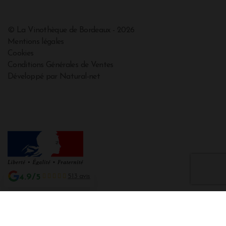
© La Vinothèque de Bordeaux - 2026
Mentions légales
Cookies
Conditions Générales de Ventes
Développé par Natural-net
4.9/5
513 avis
Interdiction de vente de boissons alcooliques aux mineurs de moins de 18
ans
La preuve de majorité de l'acheteur est exigée au moment de la vente en