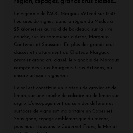
région, cépages, grands crus classés...
Le vignoble de l'AOC Margaux s'étend sur 1530
hectares de vignes, dans la région du Médoc à
25 kilomètres au nord de Bordeaux, sur la rive
gauche, sur les communes d'Arsac, Margaux-
Cantenac et Soussans. En plus des grands crus
classés et notamment du Château Margaux,
premier grand cru classé, le vignoble de Margaux
compte des Crus Bourgeois, Crus Artisans, ou
encore artisans vignerons.
Le sol est constitué un plateau de gravier et de
limon, sur une couche de calcaire ou de limon sur
argile. L'encépagement au sein des différentes
surfaces de vigne est majoritaire en Cabernet
Sauvignon, cépage emblématique du médoc,
puis nous trouvons le Cabernet Franc, le Merlot.