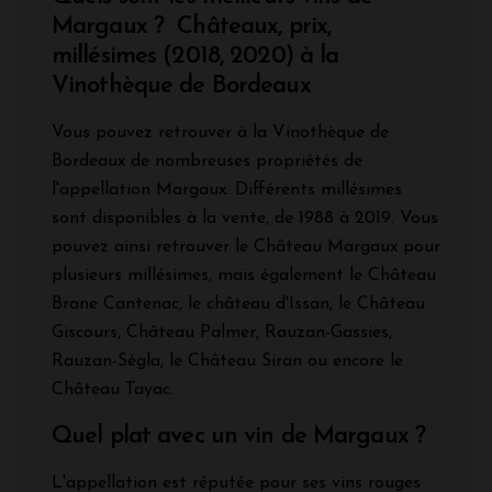
Margaux ? Châteaux, prix,
millésimes (2018, 2020) à la
Vinothèque de Bordeaux
Vous pouvez retrouver à la Vinothèque de
Bordeaux de nombreuses propriétés de
l'appellation Margaux. Différents millésimes
sont disponibles à la vente, de 1988 à 2019. Vous
pouvez ainsi retrouver le Château Margaux pour
plusieurs millésimes, mais également le Château
Brane Cantenac, le château d'Issan, le Château
Giscours, Château Palmer, Rauzan-Gassies,
Rauzan-Ségla, le Château Siran ou encore le
Château Tayac.
Quel plat avec un vin de Margaux ?
L'appellation est réputée pour ses vins rouges