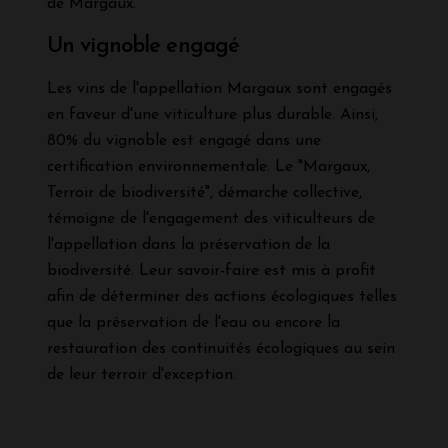
de Margaux.
Un vignoble engagé
Les vins de l'appellation Margaux sont engagés
en faveur d'une viticulture plus durable. Ainsi,
80% du vignoble est engagé dans une
certification environnementale. Le "Margaux,
Terroir de biodiversité", démarche collective,
témoigne de l'engagement des viticulteurs de
l'appellation dans la préservation de la
biodiversité. Leur savoir-faire est mis à profit
afin de déterminer des actions écologiques telles
que la préservation de l'eau ou encore la
restauration des continuités écologiques au sein
de leur terroir d'exception.