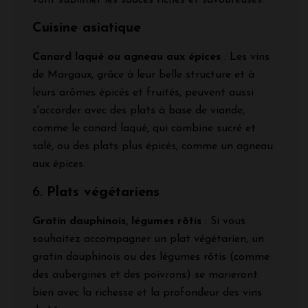
vont sublimer les sauces riches et savoureuses.
Cuisine asiatique
Canard laqué ou agneau aux épices
: Les vins
de Margaux, grâce à leur belle structure et à
leurs arômes épicés et fruités, peuvent aussi
s'accorder avec des plats à base de viande,
comme le canard laqué, qui combine sucré et
salé, ou des plats plus épicés, comme un agneau
aux épices.
6.
Plats végétariens
Gratin dauphinois, légumes rôtis
: Si vous
souhaitez accompagner un plat végétarien, un
gratin dauphinois ou des légumes rôtis (comme
des aubergines et des poivrons) se marieront
bien avec la richesse et la profondeur des vins