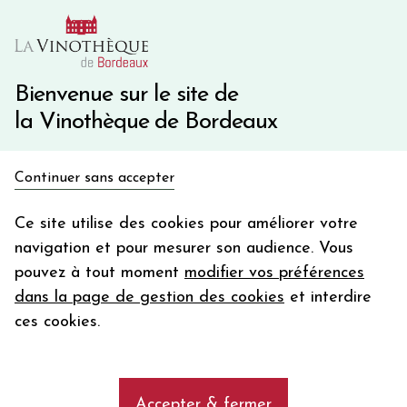
10€ de remise immédiate sur votre première commande
avec le code BIENVINO10
Une question ?
05 57 10 41 41
Bienvenue sur le site de
la Vinothèque de Bordeaux
Recevez 5€
Continuer sans accepter
en bon d'achat
Accueil
Bordeaux
Château LABEGORCE
en vous inscrivant à notre newsletter
Ce site utilise des cookies pour améliorer votre
navigation et pour mesurer son audience. Vous
Votre
pouvez à tout moment
modifier vos préférences
email
dans la page de gestion des cookies
et interdire
En m’abonnant, j’accepte de recevoir la newsletter de la
ces cookies.
Vinothèque de Bordeaux.
Minimum de commande de 50€ h
frais de port. Durée de validité d’un mois
Accepter & fermer