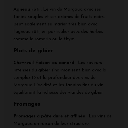
Agneau rôti
: Le vin de Margaux, avec ses
tanins souples et ses arômes de fruits noirs,
peut également se marier très bien avec
l'agneau rôti, en particulier avec des herbes
comme le romarin ou le thym.
Plats de gibier
Chevreuil, faisan, ou canard
: Les saveurs
intenses du gibier s'harmonisent bien avec la
complexité et la profondeur des vins de
Margaux. L'acidité et les tannins fins du vin
équilibrent la richesse des viandes de gibier.
Fromages
Fromages à pâte dure et affinée
: Les vins de
Margaux, en raison de leur structure,