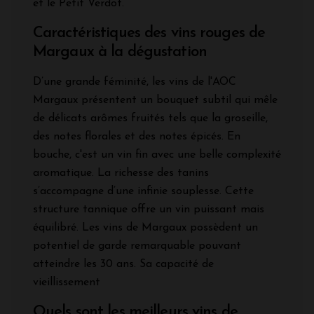
et le Petit Verdot.
Caractéristiques des vins rouges de
Margaux à la dégustation
D’une grande féminité, les vins de l'AOC
Margaux présentent un bouquet subtil qui mêle
de délicats arômes fruités tels que la groseille,
des notes florales et des notes épicés. En
bouche, c'est un vin fin avec une belle complexité
aromatique. La richesse des tanins
s’accompagne d’une infinie souplesse. Cette
structure tannique offre un vin puissant mais
équilibré. Les vins de Margaux possèdent un
potentiel de garde remarquable pouvant
atteindre les 30 ans. Sa capacité de
vieillissement
Quels sont les meilleurs vins de