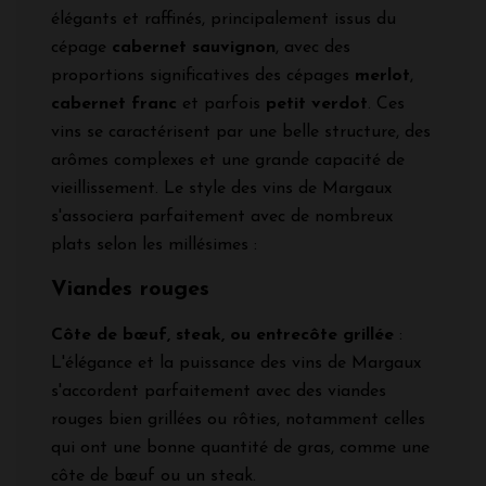
élégants et raffinés, principalement issus du
cépage
cabernet sauvignon
, avec des
proportions significatives des cépages
merlot
,
cabernet franc
et parfois
petit verdot
. Ces
vins se caractérisent par une belle structure, des
arômes complexes et une grande capacité de
vieillissement. Le style des vins de Margaux
s'associera parfaitement avec de nombreux
plats selon les millésimes :
Viandes rouges
Côte de bœuf, steak, ou entrecôte grillée
:
L'élégance et la puissance des vins de Margaux
s'accordent parfaitement avec des viandes
rouges bien grillées ou rôties, notamment celles
qui ont une bonne quantité de gras, comme une
côte de bœuf ou un steak.