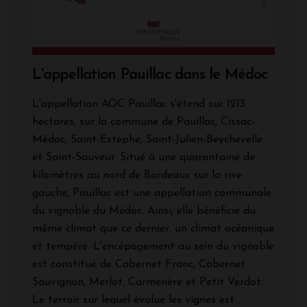
L'appellation Pauillac dans le Médoc
L'appellation AOC Pauillac s'étend sur 1213
hectares, sur la commune de Pauillac, Cissac-
Médoc, Saint-Estèphe, Saint-Julien-Beychevelle
et Saint-Sauveur. Situé à une quarantaine de
kilomètres au nord de Bordeaux sur la rive
gauche, Pauillac est une appellation communale
du vignoble du Médoc. Ainsi, elle bénéficie du
même climat que ce dernier, un climat océanique
et tempéré. L'encépagement au sein du vignoble
est constitué de Cabernet Franc, Cabernet
Sauvignon, Merlot, Carmenère et Petit Verdot.
Le terroir sur lequel évolue les vignes est