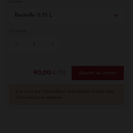
Format
Bouteille 0,75 L
Quantité
90,00
€ TTC
Ajouter au panier
Il ne reste que 7 bouteille(s) disponible(s) en ligne dont
0 bouteille(s) en magasin.