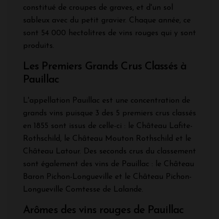
constitué de croupes de graves, et d'un sol
sableux avec du petit gravier. Chaque année, ce
sont 54 000 hectolitres de vins rouges qui y sont
produits.
Les Premiers Grands Crus Classés à
Pauillac
L'appellation Pauillac est une concentration de
grands vins puisque 3 des 5 premiers crus classés
en 1855 sont issus de celle-ci : le Château Lafite-
Rothschild, le Château Mouton Rothschild et le
Château Latour. Des seconds crus du classement
sont également des vins de Pauillac : le Château
Baron Pichon-Longueville et le Château Pichon-
Longueville Comtesse de Lalande.
Arômes des vins rouges de Pauillac