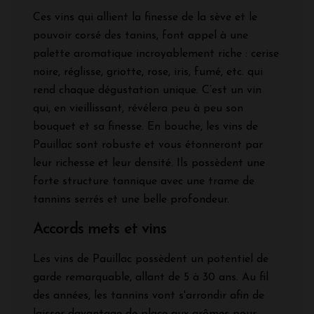
Ces vins qui allient la finesse de la sève et le
pouvoir corsé des tanins, font appel à une
palette aromatique incroyablement riche : cerise
noire, réglisse, griotte, rose, iris, fumé, etc. qui
rend chaque dégustation unique. C’est un vin
qui, en vieillissant, révélera peu à peu son
bouquet et sa finesse. En bouche, les vins de
Pauillac sont robuste et vous étonneront par
leur richesse et leur densité. Ils possèdent une
forte structure tannique avec une trame de
tannins serrés et une belle profondeur.
Accords mets et vins
Les vins de Pauillac possèdent un potentiel de
garde remarquable, allant de 5 à 30 ans. Au fil
des années, les tannins vont s'arrondir afin de
laisser davantage de place aux arômes pour