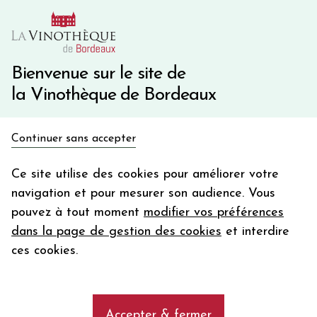
10€ de remise immédiate sur votre première commande
avec le code BIENVINO10
Une question ?
05 57 10 41 41
Bienvenue sur le site de
la Vinothèque de Bordeaux
Recevez 5€
Continuer sans accepter
en bon d'achat
Accueil
Bordeaux
Château DUHART-MILON
en vous inscrivant à notre newsletter
Ce site utilise des cookies pour améliorer votre
navigation et pour mesurer son audience. Vous
Votre
pouvez à tout moment
modifier vos préférences
email
dans la page de gestion des cookies
et interdire
En m’abonnant, j’accepte de recevoir la newsletter de la
ces cookies.
Vinothèque de Bordeaux.
Minimum de commande de 50€ h
frais de port. Durée de validité d’un mois
Accepter & fermer