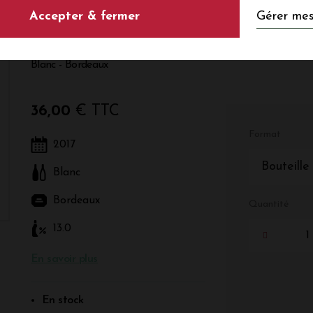
Gérer mes
Accepter & fermer
2017
Blanc - Bordeaux
36,00
€ TTC
Format
2017
Bouteille
Blanc
Bordeaux
Quantité
13.0
En savoir plus
En stock