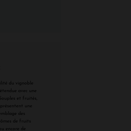
x
lité du vignoble
 étendue avec une
Souples et fruités,
 présentent une
semblage des
rômes de fruits
 ou encore de