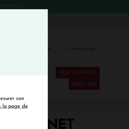
BIENVINO10
fermer
 41 41
Connexion
Mon panier
€
wsletter
VENTES PRIVÉES
Spiritueux
ROSÉS 2025
mesurer son
sletter de la
s la page de
de de 50€ hors
 mois
UR CARNET