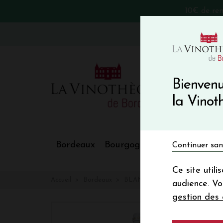
10€ de re
VinoBlog
Bienvenu
la Vino
Bordeaux
Bourgogne
Nos Régions
Continuer san
Ce site util
Accueil
Bordeaux
BLANC DE LA TOUR CARNET
audience. V
gestion des 