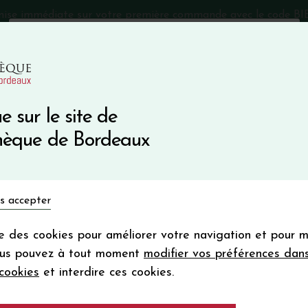
mise immédiate sur votre première commande avec le code 
Catalogue Primeurs 2025
Qui sommes-nous
05 57 10
e sur le site de
Recevez 5
thèque de Bordeaux
en bon d'achat
en vous inscrivant à notre ne
Vins du monde
Primeurs
Bio & Cie
Champagne
s accepter
Votre
email
ise des cookies pour améliorer votre navigation et pour 
En m’abonnant, j’accepte de recevoir la new
ous pouvez à tout moment
modifier vos préférences dan
Vinothèque de Bordeaux.
Minimum de comman
cookies
et interdire ces cookies.
frais de port. Durée de validité d’un
BLANC DE LA TO