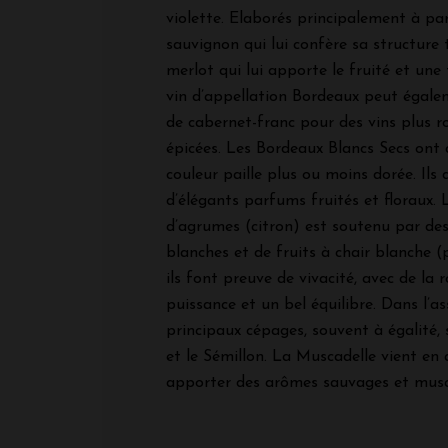
violette. Elaborés principalement à par
sauvignon qui lui confère sa structure 
merlot qui lui apporte le fruité et une 
vin d’appellation Bordeaux peut égale
de cabernet-franc pour des vins plus r
épicées. Les Bordeaux Blancs Secs ont 
couleur paille plus ou moins dorée. Ils
d’élégants parfums fruités et floraux. 
d’agrumes (citron) est soutenu par des
blanches et de fruits à chair blanche (
ils font preuve de vivacité, avec de la 
puissance et un bel équilibre. Dans l’a
principaux cépages, souvent à égalité,
et le Sémillon. La Muscadelle vient en
apporter des arômes sauvages et mus