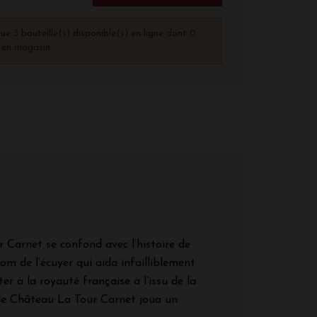
que 3 bouteille(s) disponible(s) en ligne dont 0
) en magasin.
r Carnet se confond avec l’histoire de
om de l’écuyer qui aida infailliblement
ter à la royauté française à l’issu de la
 le Château La Tour Carnet joua un