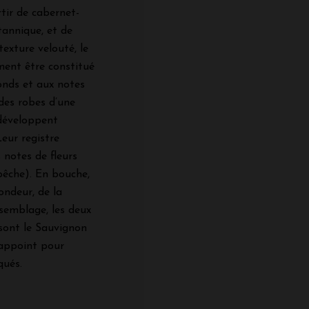
tir de cabernet-
tannique, et de
texture velouté, le
ment être constitué
onds et aux notes
des robes d’une
 développent
Leur registre
 notes de fleurs
pêche). En bouche,
rondeur, de la
ssemblage, les deux
 sont le Sauvignon
 appoint pour
qués.