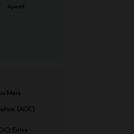
Apéritif
ux-Mers
llation (AOC)
AOC) Entre