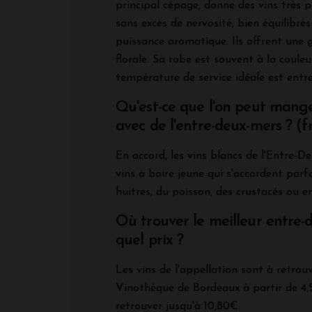
principal cépage, donne des vins très p
sans excès de nervosité, bien équilibrés
puissance aromatique. Ils offrent une 
florale. Sa robe est souvent à la couleu
température de service idéale est entre
Qu'est-ce que l'on peut mang
avec de l'entre-deux-mers ? (fr
En accord, les vins blancs de l'Entre-D
vins à boire jeune qui s'accordent par
huitres, du poisson, des crustacés ou e
Où trouver le meilleur entre-
quel prix ?
Les vins de l'appellation sont à retrouv
Vinothèque de Bordeaux à partir de 4,5
retrouver jusqu'à 10,80€.