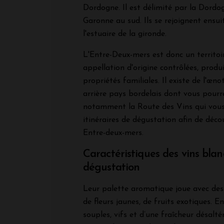
Dordogne. Il est délimité par la Dordo
Garonne au sud. Ils se rejoignent ensu
l'estuaire de la gironde.
L'Entre-Deux-mers est donc un territoir
appellation d'origine contrôlées, produ
propriétés familiales. Il existe de l'œn
arrière pays bordelais dont vous pourr
notamment la Route des Vins qui vous
itinéraires de dégustation afin de déco
Entre-deux-mers.
Caractéristiques des vins blan
dégustation
Leur palette aromatique joue avec des
de fleurs jaunes, de fruits exotiques. E
souples, vifs et d’une fraîcheur désalt