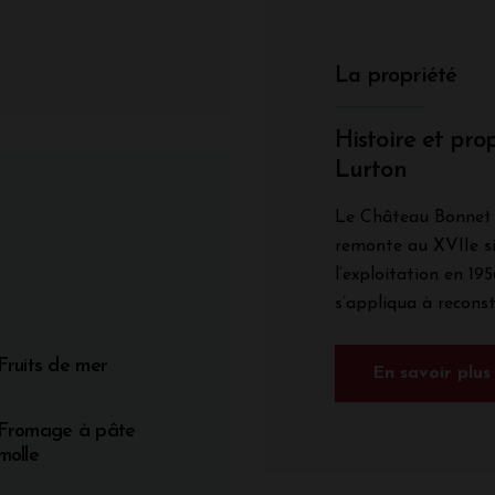
La propriété
Histoire et prop
Lurton
Le Château Bonnet 
remonte au XVIIe si
l’exploitation en 19
s’appliqua à reconst
Fruits de mer
En savoir plus
Fromage à pâte
molle