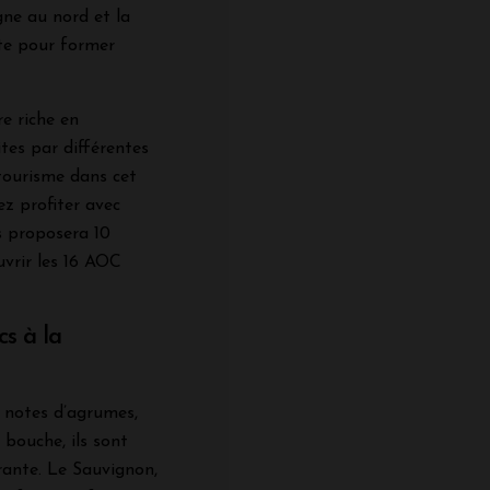
gne au nord et la
ite pour former
e riche en
ites par différentes
otourisme dans cet
ez profiter avec
 proposera 10
uvrir les 16 AOC
cs à la
 notes d’agrumes,
n bouche, ils sont
érante. Le Sauvignon,