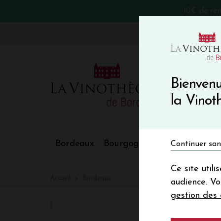
10€ de re
VinoBlog
Bienvenu
la Vino
Bordeaux
Bourgogne
Nos Régions
Continuer san
Ce site util
Accueil
Bordeaux
audience. V
gestion des 