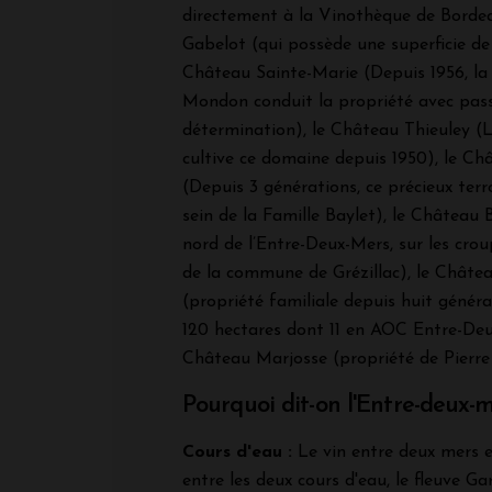
directement à la Vinothèque de Bordea
Gabelot (qui possède une superficie de 
Château Sainte-Marie (Depuis 1956, la
Mondon conduit la propriété avec pass
détermination), le Château Thieuley (L
cultive ce domaine depuis 1950), le C
(Depuis 3 générations, ce précieux terr
sein de la Famille Baylet), le Château 
nord de l’Entre-Deux-Mers, sur les crou
de la commune de Grézillac), le Châte
(propriété familiale depuis huit généra
120 hectares dont 11 en AOC Entre-Deu
Château Marjosse (propriété de Pierre
Pourquoi dit-on l'Entre-deux-m
Cours d'eau :
Le vin entre deux mers e
entre les deux cours d'eau, le fleuve Ga