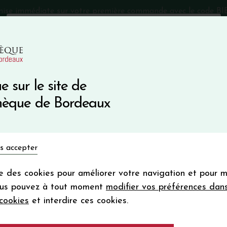
mise immédiate sur votre première commande avec le code 
Catalogue Primeurs 2025
Qui sommes-nous
05 57 10
e sur le site de
Recevez 5
thèque de Bordeaux
en bon d'achat
en vous inscrivant à notre ne
Vins du monde
Primeurs
Bio & Cie
Champagne
s accepter
Votre
email
ise des cookies pour améliorer votre navigation et pour 
En m’abonnant, j’accepte de recevoir la new
ous pouvez à tout moment
modifier vos préférences dan
Vinothèque de Bordeaux.
Minimum de comman
cookies
et interdire ces cookies.
frais de port. Durée de validité d’un
Château BONNET 