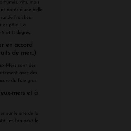
arfumés, vifs, mais
 et dotés d’une belle
grande fraîcheur
r or pâle. La
 9 et 11 degrés.
er en accord
uits de mer...)
eux-Mers sont des
faitement avec des
ncore du foie gras.
deux-mers et à
er sur le site de la
0€ et l'on peut le