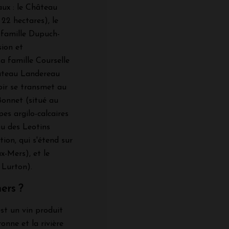
ux : le Château
22 hectares), le
 famille Dupuch-
ion et
a famille Courselle
hâteau Landereau
oir se transmet au
Bonnet (situé au
pes argilo-calcaires
au des Leotins
tion, qui s'étend sur
x-Mers), et le
 Lurton).
ers ?
st un vin produit
ronne et la rivière