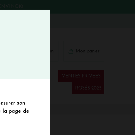
BIENVINO10
fermer
 41 41
Connexion
Mon panier
€
wsletter
VENTES PRIVÉES
Spiritueux
ROSÉS 2025
mesurer son
sletter de la
s la page de
de de 50€ hors
 mois
2019