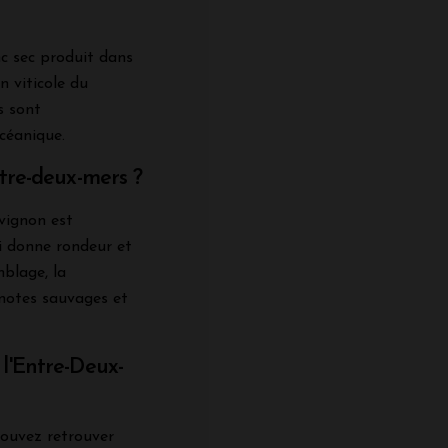
c sec produit dans
n viticole du
s sont
céanique.
ntre-deux-mers ?
vignon est
i donne rondeur et
blage, la
notes sauvages et
l'Entre-Deux-
pouvez retrouver