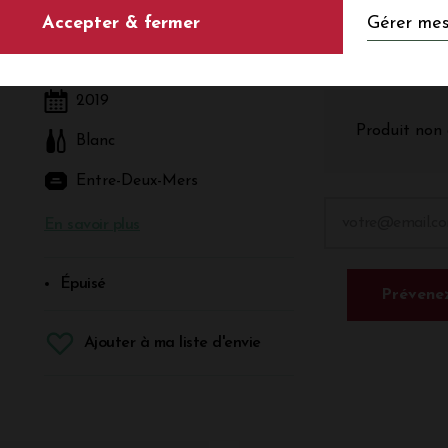
Gérer mes
Accepter & fermer
Blanc - Bordeaux - Entre-Deux-Mers
2019
Produit non 
Blanc
Entre-Deux-Mers
En savoir plus
Épuisé
Prévenez
Ajouter à ma liste d'envie