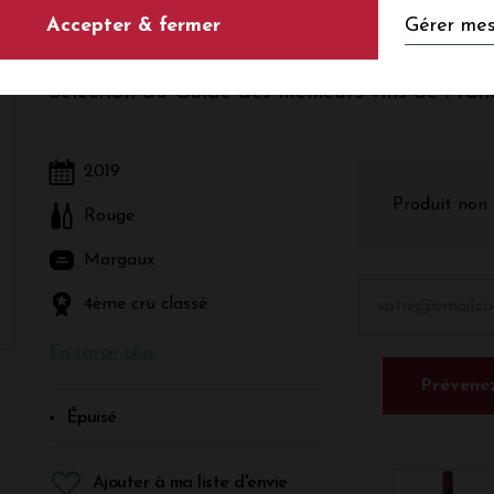
Gérer mes
Accepter & fermer
Rouge - Bordeaux - Margaux
Sélection du Guide des meilleurs vins de Fra
2019
Produit non 
Rouge
Margaux
4ème cru classé
En savoir plus
Prévenez
Épuisé
Ajouter à ma liste d'envie