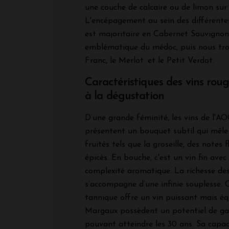
une couche de calcaire ou de limon sur 
L'encépagement au sein des différente
est majoritaire en Cabernet Sauvignon
emblématique du médoc, puis nous tro
Franc, le Merlot. et le Petit Verdot.
Caractéristiques des vins ro
à la dégustation
D’une grande féminité, les vins de l'
présentent un bouquet subtil qui mêle
fruités tels que la groseille, des notes 
épicés. En bouche, c'est un vin fin avec
complexité aromatique. La richesse de
s’accompagne d’une infinie souplesse. 
tannique offre un vin puissant mais équ
Margaux possèdent un potentiel de g
pouvant atteindre les 30 ans. Sa capaci