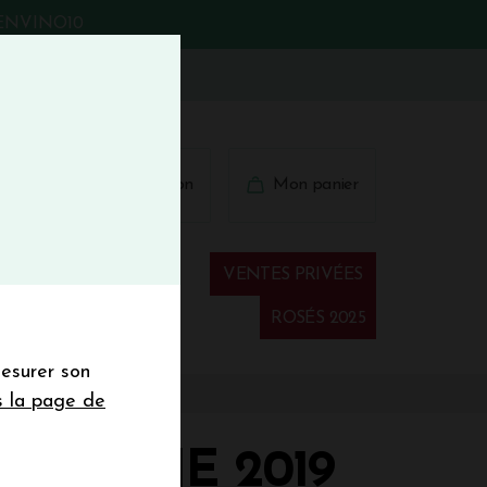
BIENVINO10
fermer
 41 41
Connexion
Mon panier
€
wsletter
VENTES PRIVÉES
Spiritueux
ROSÉS 2025
mesurer son
sletter de la
s la page de
de de 50€ hors
 mois
 LICHINE 2019