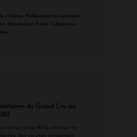
e et béton. Vieillissement en barriques
er vin) pendant 18 mois. Collage aux
ique.
priétaires du Grand Cru au
1855
ré a été créé au XVIè siècle par les
ictins. Son vin était initialement