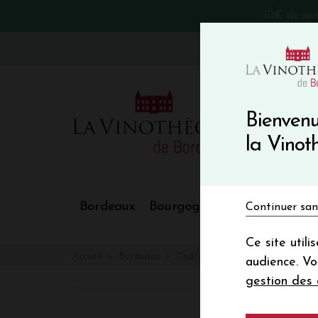
10€ de re
VinoBlog
Bienvenu
la Vino
Bordeaux
Bourgogne
Nos Régions
Continuer san
Ce site util
Accueil
Bordeaux
Château PRIEURE LICHINE
audience. V
gestion des 