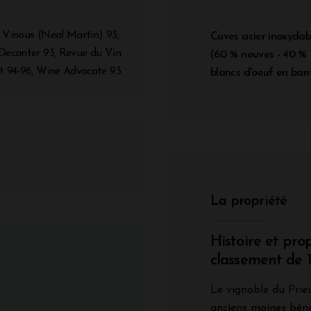
 Vinous (Neal Martin) 93,
Cuves acier inoxydabl
 Decanter 93, Revue du Vin
(60 % neuves - 40 % 1
st 94-96, Wine Advocate 93
blancs d'oeuf en barr
La propriété
Histoire et pro
classement de 
Le vignoble du Prieu
anciens moines bénéd