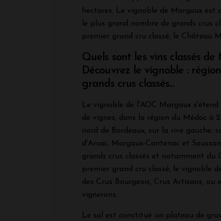
hectares. Le vignoble de Margaux est c
le plus grand nombre de grands crus cl
premier grand cru classé, le Château 
Quels sont les vins classés d
Découvrez le vignoble : région
grands crus classés...
Le vignoble de l'AOC Margaux s'étend 
de vignes, dans la région du Médoc à 2
nord de Bordeaux, sur la rive gauche, 
d'Arsac, Margaux-Cantenac et Soussans
grands crus classés et notamment du
premier grand cru classé, le vignoble
des Crus Bourgeois, Crus Artisans, ou 
vignerons.
Le sol est constitué un plateau de grav