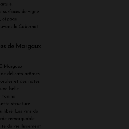
argile.
s surfaces de vigne
, cépage
uvons le Cabernet
uges de Margaux
AOC Margaux
 de délicats arômes
florales et des notes
 une belle
s tanins
Cette structure
ilibré. Les vins de
arde remarquable
té de vieillissement