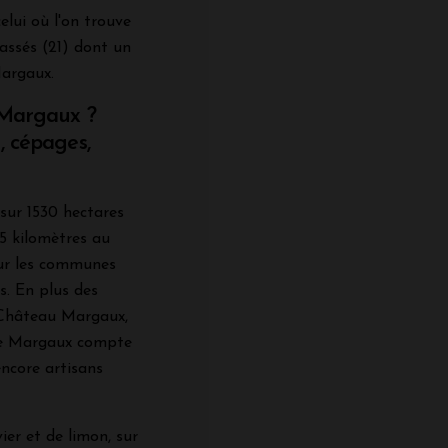
elui où l'on trouve
assés (21) dont un
Margaux.
e Margaux ?
, cépages,
sur 1530 hectares
5 kilomètres au
sur les communes
. En plus des
 Château Margaux,
 de Margaux compte
encore artisans
ier et de limon, sur