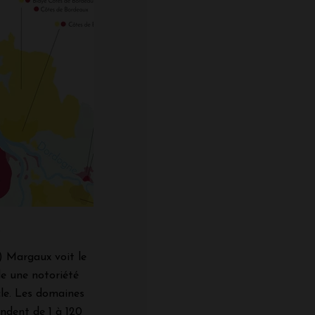
x
) Margaux voit le
de une notoriété
cle. Les domaines
endent de 1 à 120