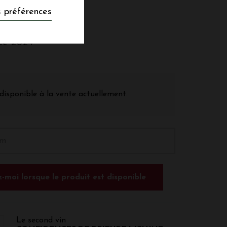
 préférences
nce 2024
disponible à la vente actuellement.
-moi lorsque le produit est disponible
Le second vin