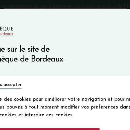
mise immédiate sur votre première commande avec le code 
Catalogue Primeurs 2025
Qui sommes-nous
05 57 10
e sur le site de
Recevez 5
thèque de Bordeaux
en bon d'achat
en vous inscrivant à notre ne
Vins du monde
Primeurs
Bio & Cie
Champagne
s accepter
Votre
email
ise des cookies pour améliorer votre navigation et pour 
En m’abonnant, j’accepte de recevoir la new
ous pouvez à tout moment
modifier vos préférences dan
Vinothèque de Bordeaux.
Minimum de comman
cookies
et interdire ces cookies.
frais de port. Durée de validité d’un
Château PRIEURE