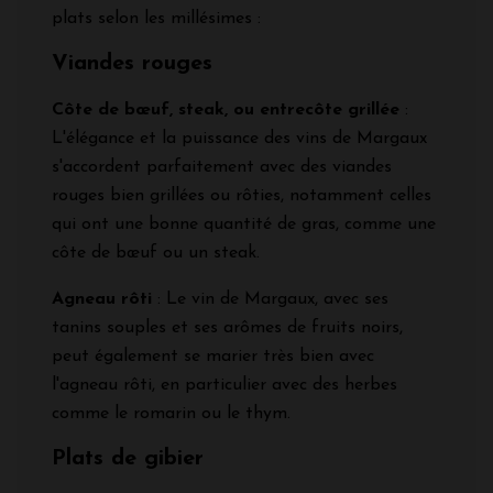
plats selon les millésimes :
Viandes rouges
Côte de bœuf, steak, ou entrecôte grillée
:
L'élégance et la puissance des vins de Margaux
s'accordent parfaitement avec des viandes
rouges bien grillées ou rôties, notamment celles
qui ont une bonne quantité de gras, comme une
côte de bœuf ou un steak.
Agneau rôti
: Le vin de Margaux, avec ses
tanins souples et ses arômes de fruits noirs,
peut également se marier très bien avec
l'agneau rôti, en particulier avec des herbes
comme le romarin ou le thym.
Plats de gibier