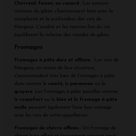
Chevreuil, faisan, ou canard
: Les saveurs
intenses du gibier s'harmonisent bien avec la
complexité et la profondeur des vins de
Margaux. L'acidité et les tannins fins du vin
équilibrent la richesse des viandes de gibier.
Fromages
Fromages à pâte dure et affinée
: Les vins de
Margaux, en raison de leur structure,
s'accommodent très bien de fromages à pâte
dure comme le
comté
, le
parmesan
ou le
gruyère
. Les fromages à pâte persillée comme
le
roquefort
ou le
bleu et le fromage à pâte
molle
peuvent également faire bon ménage
avec les vins de cette appellation.
Fromages de chèvre affinés
: Un fromage de