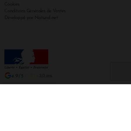
Cookies
Conditions Générales de Ventes
Développé par Natural-net
4.9/5
513 avis
Interdiction de vente de boissons alcooliques aux mineurs de moins de 18
ans
La preuve de majorité de l'acheteur est exigée au moment de la vente en
ligne CODE DE LA SANTE PUBLIQUE, ART. L. 3342-1 et L. 3353-3
L'abus d'alcool est dangereux pour la santé. Sachez consommer avec
modération.