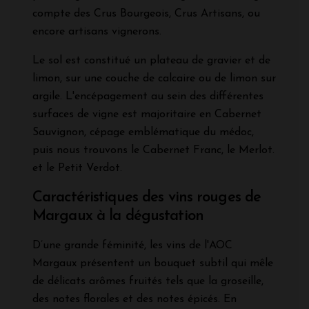
compte des Crus Bourgeois, Crus Artisans, ou
encore artisans vignerons.
Le sol est constitué un plateau de gravier et de
limon, sur une couche de calcaire ou de limon sur
argile. L'encépagement au sein des différentes
surfaces de vigne est majoritaire en Cabernet
Sauvignon, cépage emblématique du médoc,
puis nous trouvons le Cabernet Franc, le Merlot.
et le Petit Verdot.
Caractéristiques des vins rouges de
Margaux à la dégustation
D’une grande féminité, les vins de l'AOC
Margaux présentent un bouquet subtil qui mêle
de délicats arômes fruités tels que la groseille,
des notes florales et des notes épicés. En