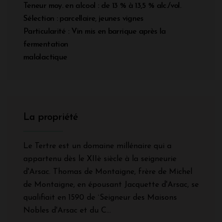
Teneur moy. en alcool : de 13 % à 13,5 % alc./vol.
Sélection : parcellaire, jeunes vignes
Particularité : Vin mis en barrique après la
fermentation
malolactique
La propriété
Le Tertre est un domaine millénaire qui a
appartenu dès le XIIè siècle à la seigneurie
d'Arsac. Thomas de Montaigne, frère de Michel
de Montaigne, en épousant Jacquette d'Arsac, se
qualifiait en 1590 de `Seigneur des Maisons
Nobles d'Arsac et du C...