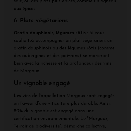
salé, ou des plats plus épicés, comme un agneau
aux épices.
6.
Plats végétariens
Gratin dauphinois, légumes rôtis
: Si vous
souhaitez accompagner un plat végétarien, un
gratin dauphinois ou des légumes rôtis (comme
des aubergines et des poivrons) se marieront
bien avec la richesse et la profondeur des vins
de Margaux.
Un vignoble engagé
Les vins de l'appellation Margaux sont engagés
en faveur d'une viticulture plus durable. Ainsi,
80% du vignoble est engagé dans une
certification environnementale. Le "Margaux,
Terroir de biodiversité", démarche collective,