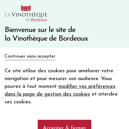
10€ de remise immédiate sur votre première commande
avec le code BIENVINO10
Une question ?
05 57 10 41 41
Bienvenue sur le site de
la Vinothèque de Bordeaux
Recevez 5€
Continuer sans accepter
en bon d'achat
Accueil
Bordeaux
LES HAUTS DU TERTRE
en vous inscrivant à notre newsletter
Ce site utilise des cookies pour améliorer votre
navigation et pour mesurer son audience. Vous
Votre
pouvez à tout moment
modifier vos préférences
email
dans la page de gestion des cookies
et interdire
En m’abonnant, j’accepte de recevoir la newsletter de la
ces cookies.
Vinothèque de Bordeaux.
Minimum de commande de 50€ h
frais de port. Durée de validité d’un mois
Accepter & fermer