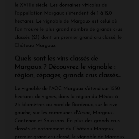
le XVIIIe siècle. Les domaines viticoles de
l'appellation Margaux s'étendent de 1 à 120
hectares. Le vignoble de Margaux est celui où
l'on trouve le plus grand nombre de grands crus
classés (21) dont un premier grand cru classé, le
Château Margaux.
Quels sont les vins classés de
Margaux ? Découvrez le vignoble :
région, cépages, grands crus classés...
Le vignoble de l'AOC Margaux s'étend sur 1530
hectares de vignes, dans la région du Médoc à
25 kilomètres au nord de Bordeaux, sur la rive
gauche, sur les communes d'Arsac, Margaux-
Cantenac et Soussans. En plus des grands crus
classés et notamment du Château Margaux,
premier grand cru classé, le vignoble de Margaux