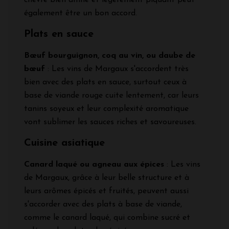
chèvre bien affiné et légèrement piquant peut
également être un bon accord.
Plats en sauce
Bœuf bourguignon, coq au vin, ou daube de
bœuf
: Les vins de Margaux s'accordent très
bien avec des plats en sauce, surtout ceux à
base de viande rouge cuite lentement, car leurs
tanins soyeux et leur complexité aromatique
vont sublimer les sauces riches et savoureuses.
Cuisine asiatique
Canard laqué ou agneau aux épices
: Les vins
de Margaux, grâce à leur belle structure et à
leurs arômes épicés et fruités, peuvent aussi
s'accorder avec des plats à base de viande,
comme le canard laqué, qui combine sucré et