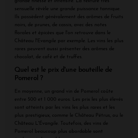
grande finesse et intensité. La texture très
sensuelle révèle une grande puissance tannique.
Ils possèdent généralement des arômes de fruits
noirs, de prunes, de cassis, avec des notes
florales et épicées que l'on retrouve dans le
Château l'Evangile par exemple. Les vins les plus
rares peuvent aussi présenter des arômes de
chocolat, de café et de truffes.
Quel est le prix d'une bouteille de
Pomerol ?
En moyenne, un grand vin de Pomerol coûte
entre 500 et 1 000 euros. Les prix les plus élevés
sont atteints par les vins les plus rares et les
plus prestigieux, comme le Château Pétrus, ou le
Château L'Évangile. Toutefois, des vins de
Pomerol beaucoup plus abordable sont