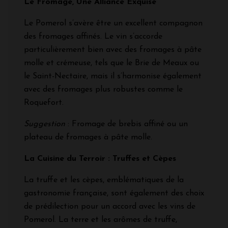
Le Fromage, Une Alliance Exquise
Le Pomerol s’avère être un excellent compagnon
des fromages affinés. Le vin s’accorde
particulièrement bien avec des fromages à pâte
molle et crémeuse, tels que le Brie de Meaux ou
le Saint-Nectaire, mais il s’harmonise également
avec des fromages plus robustes comme le
Roquefort.
Suggestion
: Fromage de brebis affiné ou un
plateau de fromages à pâte molle.
La Cuisine du Terroir : Truffes et Cèpes
La truffe et les cèpes, emblématiques de la
gastronomie française, sont également des choix
de prédilection pour un accord avec les vins de
Pomerol. La terre et les arômes de truffe,