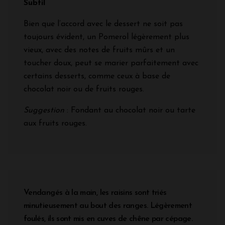
Subtil
Bien que l’accord avec le dessert ne soit pas
toujours évident, un Pomerol légèrement plus
vieux, avec des notes de fruits mûrs et un
toucher doux, peut se marier parfaitement avec
certains desserts, comme ceux à base de
chocolat noir ou de fruits rouges.
Suggestion
: Fondant au chocolat noir ou tarte
aux fruits rouges.
Vendangés à la main, les raisins sont triés
minutieusement au bout des ranges. Légèrement
foulés, ils sont mis en cuves de chêne par cépage.