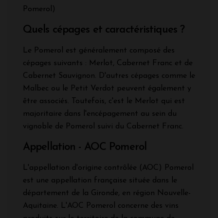
Pomerol)
Quels cépages et caractéristiques ?
Le Pomerol est généralement composé des
cépages suivants : Merlot, Cabernet Franc et de
Cabernet Sauvignon. D'autres cépages comme le
Malbec ou le Petit Verdot peuvent également y
être associés. Toutefois, c'est le Merlot qui est
majoritaire dans l'encépagement au sein du
vignoble de Pomerol suivi du Cabernet Franc.
Appellation - AOC Pomerol
L'appellation d'origine contrôlée (AOC) Pomerol
est une appellation française située dans le
département de la Gironde, en région Nouvelle-
Aquitaine. L'AOC Pomerol concerne des vins