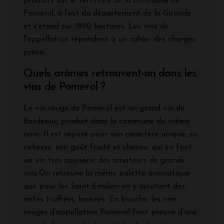
produits sur le territoire de la commune de
Pomerol, à l'est du département de la Gironde
et s'étend sur 1890 hectares. Les vins de
l'appellation répondent à un cahier des charges
précis.
Quels arômes retrouvent-on dans les
vins de Pomerol ?
Le vin rouge de Pomerol est un grand vin de
Bordeaux, produit dans la commune du même
nom. Il est réputé pour son caractère unique, sa
richesse, son goût fruité et charnu, qui en font
un vin très apprécié des amateurs de grands
vins.On retrouve la même palette aromatique
que pour les Saint-Émilion en y ajoutant des
notes truffées, boisées. En bouche, les vins
rouges d’appellation Pomerol font preuve d’une