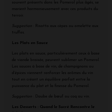
souvent présents dans les Pomerol plus âgés, se
marient harmonieusement avec ces produits du
terroir.
Suggestion
: Risotto aux cèpes ou omelette aux
truffes.
Les Plats en Sauce
Les plats en sauce, particulièrement ceux à base
de viande braisée, peuvent sublimer un Pomerol.
Les sauces à base de vin, de champignons ou
d’épices viennent renforcer les arômes du vin
tout en créant un équilibre parfait entre la
puissance du plat et la finesse du Pomerol.
Suggestion
: Daube de bœuf ou coq au vin.
Les Desserts : Quand le Sucré Rencontre le