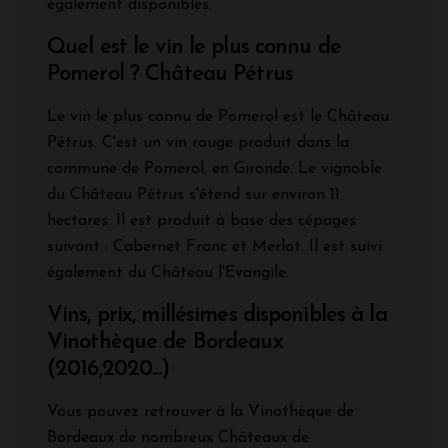
également disponibles.
Quel est le vin le plus connu de
Pomerol ? Château Pétrus
Le vin le plus connu de Pomerol est le Château
Pétrus. C'est un vin rouge produit dans la
commune de Pomerol, en Gironde. Le vignoble
du Château Pétrus s'étend sur environ 11
hectares. Il est produit à base des cépages
suivant : Cabernet Franc et Merlot. Il est suivi
également du Château l'Evangile.
Vins, prix, millésimes disponibles à la
Vinothèque de Bordeaux
(2016,2020...)
Vous pouvez retrouver à la Vinothèque de
Bordeaux de nombreux Châteaux de