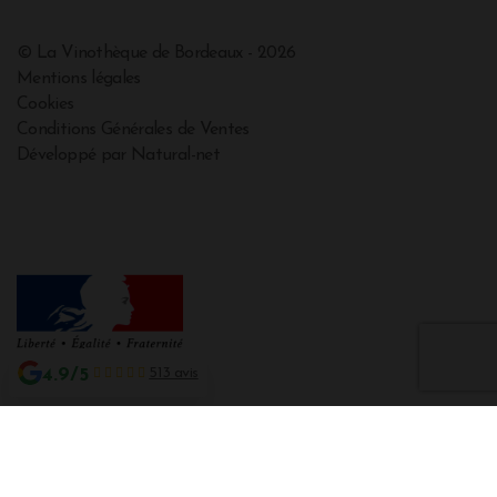
© La Vinothèque de Bordeaux - 2026
Mentions légales
Cookies
Conditions Générales de Ventes
Développé par Natural-net
4.9/5
513 avis
Interdiction de vente de boissons alcooliques aux mineurs de moins de 18
ans
La preuve de majorité de l'acheteur est exigée au moment de la vente en