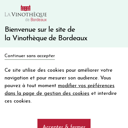
10€ de remise immédiate sur votre première commande
avec le code BIENVINO10
Une question ?
05 57 10 41 41
Bienvenue sur le site de
la Vinothèque de Bordeaux
Recevez 5€
Continuer sans accepter
en bon d'achat
Accueil
Bordeaux
en vous inscrivant à notre newsletter
Ce site utilise des cookies pour améliorer votre
navigation et pour mesurer son audience. Vous
Votre
pouvez à tout moment
modifier vos préférences
email
dans la page de gestion des cookies
et interdire
VIEUX CHATEAU CERTAN 2018
En m’abonnant, j’accepte de recevoir la newsletter de la
ces cookies.
Rouge - Bordeaux - Pomerol
Vinothèque de Bordeaux.
Minimum de commande de 50€ h
frais de port. Durée de validité d’un mois
2018
Accepter & fermer