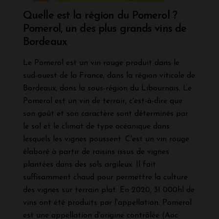
Quelle est la région du Pomerol ?
Pomerol, un des plus grands vins de
Bordeaux
Le Pomerol est un vin rouge produit dans le
sud-ouest de la France, dans la région viticole de
Bordeaux, dans la sous-région du Libournais. Le
Pomerol est un vin de terroir, c'est-à-dire que
son goût et son caractère sont déterminés par
le sol et le climat de type océanique dans
lesquels les vignes poussent. C'est un vin rouge
élaboré à partir de raisins issus de vignes
plantées dans des sols argileux. Il fait
suffisamment chaud pour permettre la culture
des vignes sur terrain plat. En 2020, 31 000hl de
vins ont été produits par l'appellation. Pomerol
est une appellation d'origine contrôlée (Aoc