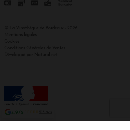
© La Vinothèque de Bordeaux - 2026
Mentions légales
Cookies
Conditions Générales de Ventes
Développé par Natural-net
4.9/5
513 avis
Interdiction de vente de boissons alcooliques aux mineurs de moins de 18