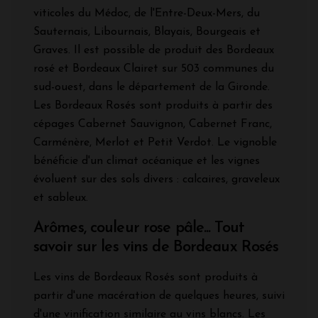
viticoles du Médoc, de l'Entre-Deux-Mers, du
Sauternais, Libournais, Blayais, Bourgeais et
Graves. Il est possible de produit des Bordeaux
rosé et Bordeaux Clairet sur 503 communes du
sud-ouest, dans le département de la Gironde.
Les Bordeaux Rosés sont produits à partir des
cépages Cabernet Sauvignon, Cabernet Franc,
Carménère, Merlot et Petit Verdot. Le vignoble
bénéficie d'un climat océanique et les vignes
évoluent sur des sols divers : calcaires, graveleux
et sableux.
Arômes, couleur rose pâle... Tout
savoir sur les vins de Bordeaux Rosés
Les vins de Bordeaux Rosés sont produits à
partir d'une macération de quelques heures, suivi
d'une vinification similaire au vins blancs. Les