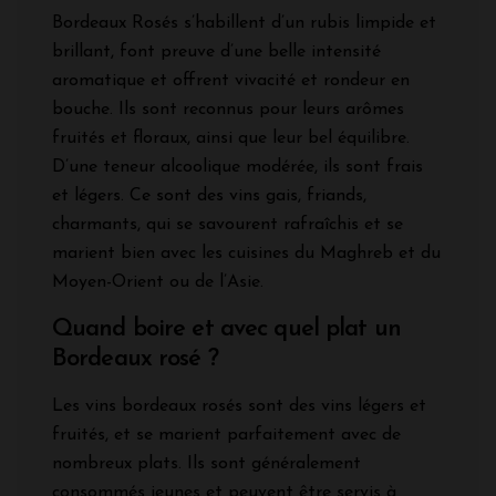
Bordeaux Rosés s’habillent d’un rubis limpide et
brillant, font preuve d’une belle intensité
aromatique et offrent vivacité et rondeur en
bouche. Ils sont reconnus pour leurs arômes
fruités et floraux, ainsi que leur bel équilibre.
D’une teneur alcoolique modérée, ils sont frais
et légers. Ce sont des vins gais, friands,
charmants, qui se savourent rafraîchis et se
marient bien avec les cuisines du Maghreb et du
Moyen-Orient ou de l’Asie.
Quand boire et avec quel plat un
Bordeaux rosé ?
Les vins bordeaux rosés sont des vins légers et
fruités, et se marient parfaitement avec de
nombreux plats. Ils sont généralement
consommés jeunes et peuvent être servis à