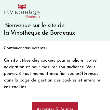
10€ de remise immédiate sur votre première commande
avec le code BIENVINO10
Une question ?
05 57 10 41 41
Bienvenue sur le site de
la Vinothèque de Bordeaux
Recevez 5€
Continuer sans accepter
en bon d'achat
Accueil
Bordeaux
en vous inscrivant à notre newsletter
Ce site utilise des cookies pour améliorer votre
navigation et pour mesurer son audience. Vous
Votre
pouvez à tout moment
modifier vos préférences
email
dans la page de gestion des cookies
et interdire
Château SAINTE CATHERINE 2018
En m’abonnant, j’accepte de recevoir la newsletter de la
ces cookies.
Rosé - Bordeaux - Bordeaux Rosé
Vinothèque de Bordeaux.
Minimum de commande de 50€ h
frais de port. Durée de validité d’un mois
2018
Accepter & fermer