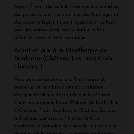
l'apéritif, avec des salades, des viandes blanches,
des poissons, des fruits de mer, des fromages et
des desserts légers. Ils sont également parfaits
pour les soirées d'été, car ils sont à la fois
rafraîchissants et très savoureux.
Achat et prix à la Vinothèque de
Bordeaux (Château Les Trois Croix,
Thieuley...)
Vous pouvez découvrir à la Vinothèque de
Bordeaux de nombreux vins d'appellation
d'origine Bordeaux Rosés tels que le Mouton
Cadet du domaine Baron Philippe de Rothschild,
le Château Franc Baudron, le Château Giscours,
le Château Landereau, Thieuley, le Clos
Floridene, le Domaine de Chevalier ou encore le