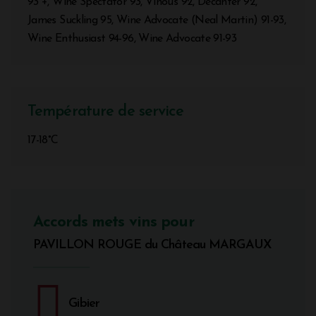
93 +, Wine Spectator 93, Vinous 92, Decanter 92,
James Suckling 95, Wine Advocate (Neal Martin) 91-93,
Wine Enthusiast 94-96, Wine Advocate 91-93
Température de service
17-18°C
Accords mets vins pour
PAVILLON ROUGE du Château MARGAUX
Gibier