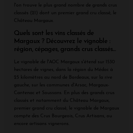
l'on trouve le plus grand nombre de grands crus
classés (21) dont un premier grand cru classé, le
Château Margaux.
Quels sont les vins classés de
Margaux ? Découvrez le vignoble :
région, cépages, grands crus classés...
Le vignoble de l'AOC Margaux s'étend sur 1530
hectares de vignes, dans la région du Médoc à
25 kilomètres au nord de Bordeaux, sur la rive
gauche, sur les communes d'Arsac, Margaux-
Cantenac et Soussans. En plus des grands crus
classés et notamment du Château Margaux,
premier grand cru classé, le vignoble de Margaux
compte des Crus Bourgeois, Crus Artisans, ou
encore artisans vignerons.