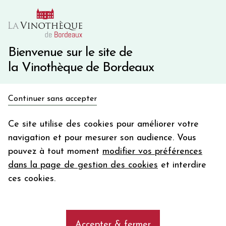
10€ de remise immédiate sur votre première commande
avec le code BIENVINO10
Une question ?
05 57 10 41 41
Bienvenue sur le site de
la Vinothèque de Bordeaux
Recevez 5€
Continuer sans accepter
en bon d'achat
Accueil
Bordeaux
PAVILLON ROUGE du Château MARGAUX
en vous inscrivant à notre newsletter
Ce site utilise des cookies pour améliorer votre
navigation et pour mesurer son audience. Vous
Votre
pouvez à tout moment
modifier vos préférences
email
dans la page de gestion des cookies
et interdire
En m’abonnant, j’accepte de recevoir la newsletter de la
ces cookies.
Vinothèque de Bordeaux.
Minimum de commande de 50€ h
frais de port. Durée de validité d’un mois
Accepter & fermer