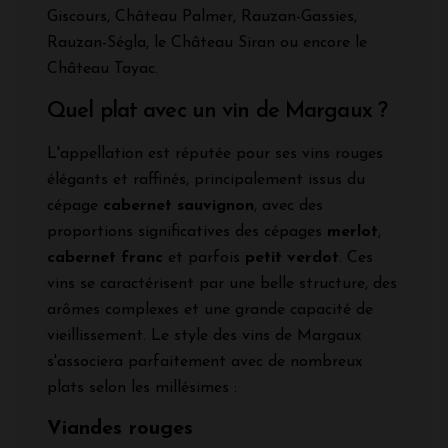
Giscours, Château Palmer, Rauzan-Gassies,
Rauzan-Ségla, le Château Siran ou encore le
Château Tayac.
Quel plat avec un vin de Margaux ?
L'appellation est réputée pour ses vins rouges
élégants et raffinés, principalement issus du
cépage
cabernet sauvignon
, avec des
proportions significatives des cépages
merlot
,
cabernet franc
et parfois
petit verdot
. Ces
vins se caractérisent par une belle structure, des
arômes complexes et une grande capacité de
vieillissement. Le style des vins de Margaux
s'associera parfaitement avec de nombreux
plats selon les millésimes :
Viandes rouges