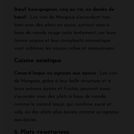
Bœuf bourguignon, coq au vin, ou daube de
bœuf
: Les vins de Margaux s'accordent très
bien avec des plats en sauce, surtout ceux à
base de viande rouge cuite lentement, car leurs
tanins soyeux et leur complexité aromatique
vont sublimer les sauces riches et savoureuses.
Cuisine asiatique
Canard laqué ou agneau aux épices
: Les vins
de Margaux, grâce à leur belle structure et à
leurs arômes épicés et fruités, peuvent aussi
s'accorder avec des plats à base de viande,
comme le canard laqué, qui combine sucré et
salé, ou des plats plus épicés, comme un agneau
aux épices.
6.
Plats végétariens