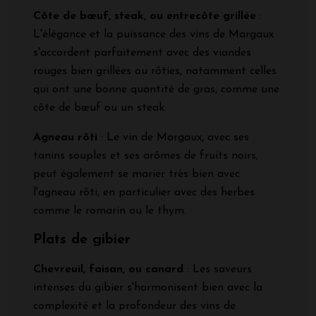
Côte de bœuf, steak, ou entrecôte grillée
:
L'élégance et la puissance des vins de Margaux
s'accordent parfaitement avec des viandes
rouges bien grillées ou rôties, notamment celles
qui ont une bonne quantité de gras, comme une
côte de bœuf ou un steak.
Agneau rôti
: Le vin de Margaux, avec ses
tanins souples et ses arômes de fruits noirs,
peut également se marier très bien avec
l'agneau rôti, en particulier avec des herbes
comme le romarin ou le thym.
Plats de gibier
Chevreuil, faisan, ou canard
: Les saveurs
intenses du gibier s'harmonisent bien avec la
complexité et la profondeur des vins de