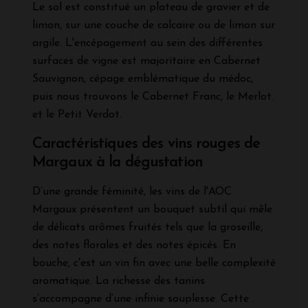
Le sol est constitué un plateau de gravier et de
limon, sur une couche de calcaire ou de limon sur
argile. L'encépagement au sein des différentes
surfaces de vigne est majoritaire en Cabernet
Sauvignon, cépage emblématique du médoc,
puis nous trouvons le Cabernet Franc, le Merlot.
et le Petit Verdot.
Caractéristiques des vins rouges de
Margaux à la dégustation
D’une grande féminité, les vins de l'AOC
Margaux présentent un bouquet subtil qui mêle
de délicats arômes fruités tels que la groseille,
des notes florales et des notes épicés. En
bouche, c'est un vin fin avec une belle complexité
aromatique. La richesse des tanins
s’accompagne d’une infinie souplesse. Cette