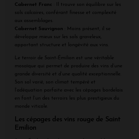
Cabernet Franc
: Il trouve son équilibre sur les
sols calcaires, conférant finesse et complexité
aux assemblages.
Cabernet Sauvignon
: Moins présent, il se
développe mieux sur les sols graveleux,
apportant structure et longévité aux vins.
Le terroir de Saint-Émilion est une véritable
mosaïque qui permet de produire des vins d’une
grande diversité et d’une qualité exceptionnelle.
Son sol varié, son climat tempéré et
l’adéquation parfaite avec les cépages bordelais
en font l’un des terroirs les plus prestigieux du
monde viticole.
Les cépages des vins rouge de Saint
Emilion