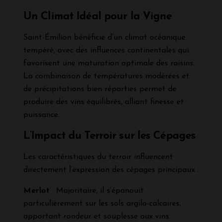
Un Climat Idéal pour la Vigne
Saint-Émilion bénéficie d’un climat océanique
tempéré, avec des influences continentales qui
favorisent une maturation optimale des raisins.
La combinaison de températures modérées et
de précipitations bien réparties permet de
produire des vins équilibrés, alliant finesse et
puissance.
L’Impact du Terroir sur les Cépages
Les caractéristiques du terroir influencent
directement l’expression des cépages principaux :
Merlot
: Majoritaire, il s’épanouit
particulièrement sur les sols argilo-calcaires,
apportant rondeur et souplesse aux vins.