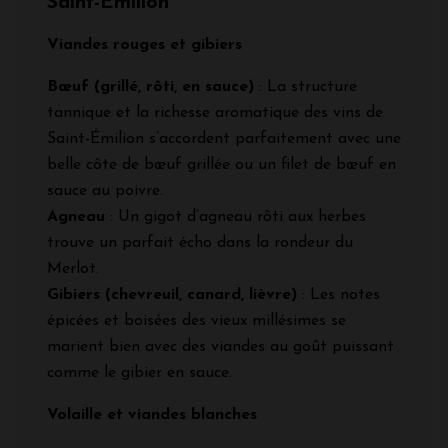
Saint-Émilion
Viandes rouges et gibiers
Bœuf (grillé, rôti, en sauce)
: La structure
tannique et la richesse aromatique des vins de
Saint-Émilion s’accordent parfaitement avec une
belle côte de bœuf grillée ou un filet de bœuf en
sauce au poivre.
Agneau
: Un gigot d’agneau rôti aux herbes
trouve un parfait écho dans la rondeur du
Merlot.
Gibiers (chevreuil, canard, lièvre)
: Les notes
épicées et boisées des vieux millésimes se
marient bien avec des viandes au goût puissant
comme le gibier en sauce.
Volaille et viandes blanches