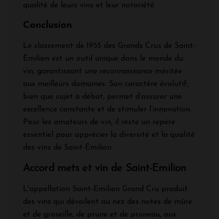
qualité de leurs vins et leur notoriété.
Conclusion
Le classement de 1955 des Grands Crus de Saint-
Émilion est un outil unique dans le monde du
vin, garantissant une reconnaissance méritée
aux meilleurs domaines. Son caractère évolutif,
bien que sujet à débat, permet d’assurer une
excellence constante et de stimuler l’innovation.
Pour les amateurs de vin, il reste un repère
essentiel pour apprécier la diversité et la qualité
des vins de Saint-Émilion.
Accord mets et vin de Saint-Emilion
L'appellation Saint-Emilion Grand Cru produit
des vins qui dévoilent au nez des notes de mûre
et de groseille, de prune et de pruneau, aux