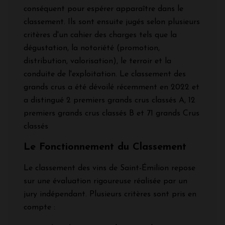
conséquent pour espérer apparaître dans le
classement. Ils sont ensuite jugés selon plusieurs
critères d'un cahier des charges tels que la
dégustation, la notoriété (promotion,
distribution, valorisation), le terroir et la
conduite de l'exploitation. Le classement des
grands crus a été dévoilé récemment en 2022 et
a distingué 2 premiers grands crus classés A, 12
premiers grands crus classés B et 71 grands Crus
classés
Le Fonctionnement du Classement
Le classement des vins de Saint-Émilion repose
sur une évaluation rigoureuse réalisée par un
jury indépendant. Plusieurs critères sont pris en
compte :