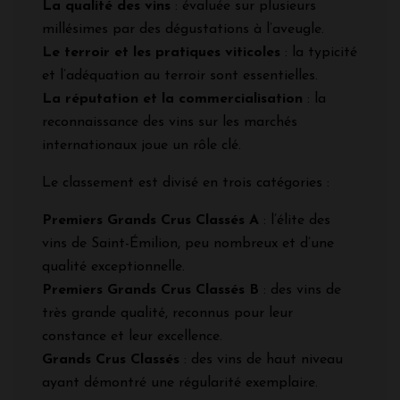
La qualité des vins
: évaluée sur plusieurs
millésimes par des dégustations à l’aveugle.
Le terroir et les pratiques viticoles
: la typicité
et l’adéquation au terroir sont essentielles.
La réputation et la commercialisation
: la
reconnaissance des vins sur les marchés
internationaux joue un rôle clé.
Le classement est divisé en trois catégories :
Premiers Grands Crus Classés A
: l’élite des
vins de Saint-Émilion, peu nombreux et d’une
qualité exceptionnelle.
Premiers Grands Crus Classés B
: des vins de
très grande qualité, reconnus pour leur
constance et leur excellence.
Grands Crus Classés
: des vins de haut niveau
ayant démontré une régularité exemplaire.