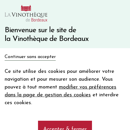
10€ de remise immédiate sur votre première commande
avec le code BIENVINO10
Une question ?
05 57 10 41 41
Bienvenue sur le site de
la Vinothèque de Bordeaux
Recevez 5€
Continuer sans accepter
en bon d'achat
Accueil
Bordeaux
Château SAINT DOMINGUE
en vous inscrivant à notre newsletter
Ce site utilise des cookies pour améliorer votre
navigation et pour mesurer son audience. Vous
Votre
pouvez à tout moment
modifier vos préférences
email
dans la page de gestion des cookies
et interdire
En m’abonnant, j’accepte de recevoir la newsletter de la
ces cookies.
Vinothèque de Bordeaux.
Minimum de commande de 50€ h
frais de port. Durée de validité d’un mois
Accepter & fermer