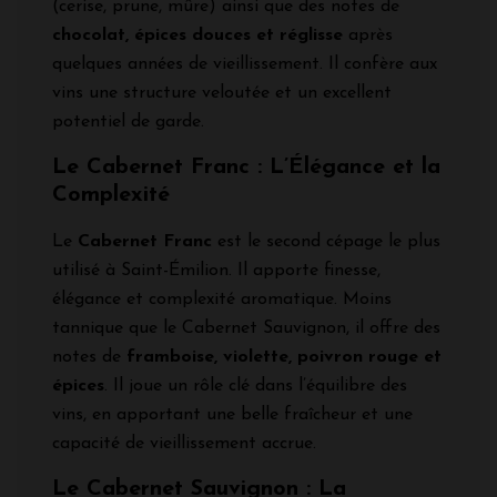
(cerise, prune, mûre) ainsi que des notes de
chocolat, épices douces et réglisse
après
quelques années de vieillissement. Il confère aux
vins une structure veloutée et un excellent
potentiel de garde.
Le Cabernet Franc : L’Élégance et la
Complexité
Le
Cabernet Franc
est le second cépage le plus
utilisé à Saint-Émilion. Il apporte finesse,
élégance et complexité aromatique. Moins
tannique que le Cabernet Sauvignon, il offre des
notes de
framboise, violette, poivron rouge et
épices
. Il joue un rôle clé dans l’équilibre des
vins, en apportant une belle fraîcheur et une
capacité de vieillissement accrue.
Le Cabernet Sauvignon : La