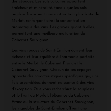
des cépages. Les sols calcaires apportent
fraîcheur et minéralité, tandis que les sols
argileux favorisent une maturation plus lente du
Merlot, renforçant ainsi la concentration
aromatique des vins. Les graves, quant à elles,
permettent une meilleure maturation du
Cabernet Sauvignon.
Les vins rouges de Saint-Émilion doivent leur
richesse et leur équilibre à l’harmonie parfaite
entre le Merlot, le Cabernet Franc et le
Cabernet Sauvignon. Chacun de ces cépages
apporte des caractéristiques spécifiques qui, une
fois assemblées, donnent naissance à des vins
d’exception. Que vous recherchiez la souplesse
et le fruit du Merlot, l’élégance du Cabernet
Franc ou la structure du Cabernet Sauvignon,
les vignobles de Saint-Émilion offrent une