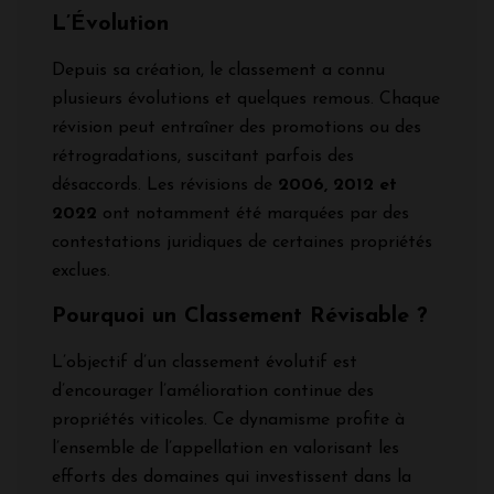
L’Évolution
Depuis sa création, le classement a connu
plusieurs évolutions et quelques remous. Chaque
révision peut entraîner des promotions ou des
rétrogradations, suscitant parfois des
désaccords. Les révisions de
2006, 2012 et
2022
ont notamment été marquées par des
contestations juridiques de certaines propriétés
exclues.
Pourquoi un Classement Révisable ?
L’objectif d’un classement évolutif est
d’encourager l’amélioration continue des
propriétés viticoles. Ce dynamisme profite à
l’ensemble de l’appellation en valorisant les
efforts des domaines qui investissent dans la