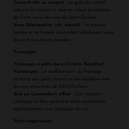
Canard rôti ou magret
: Le gras du canard
adoucit les tanins et met en valeur les arômes
de fruits noirs des vins de Saint-Émilion.
Veau (blanquette, rôti, mijoté)
: Sa texture
tendre et sa finesse s’accordent idéalement avec
des vins aux tanins souples.
Fromages
Fromages à pâte dure (Comté, Beaufort,
Parmesan)
: Le vieillissement du fromage
renforce son goût, créant un bel équilibre avec
les vins structurés de Saint-Émilion.
Brie ou Camembert affiné
: Leur texture
crémeuse et leur caractère lacté contrastent
agréablement avec l’ampleur du vin.
Plats végétariens