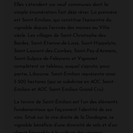
Elles s’étendent sur neuf communes dont la
simple énumération fait déjà rêver. La première
est Saint-Emilion, qui constitue l’épicentre du
vignoble depuis l’arrivée des moines au VIIIe
siècle. Les villages de Saint-Christophe-des-
Bardes, Saint-Etienne-de-Lisse, Saint-Hippolyte,
Saint-Laurent-des-Combes, Saint-Pey-d’Armens,
Saint-Sulpice-de-Faleyrens et Vignonet
complètent ce tableau, auquel s'ajoute, pour
partie, Libourne. Saint-Emilion représente ainsi
5 500 hectares (qui se subdivise en AOC Saint-
Emilion et AOC Saint-Emilion Grand Cru)
Le terroir de Saint-Émilion est l’un des éléments
fondamentaux qui façonnent l’identité de ses
vins. Situé sur la rive droite de la Dordogne, ce
vignoble bénéficie d’une diversité de sols et d’un
climat favorable à la culture des cépages