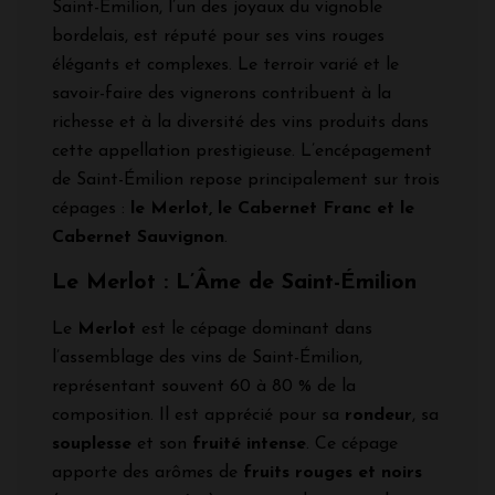
Saint-Émilion, l’un des joyaux du vignoble
bordelais, est réputé pour ses vins rouges
élégants et complexes. Le terroir varié et le
savoir-faire des vignerons contribuent à la
richesse et à la diversité des vins produits dans
cette appellation prestigieuse. L’encépagement
de Saint-Émilion repose principalement sur trois
cépages :
le Merlot, le Cabernet Franc et le
Cabernet Sauvignon
.
Le Merlot : L’Âme de Saint-Émilion
Le
Merlot
est le cépage dominant dans
l’assemblage des vins de Saint-Émilion,
représentant souvent 60 à 80 % de la
composition. Il est apprécié pour sa
rondeur
, sa
souplesse
et son
fruité intense
. Ce cépage
apporte des arômes de
fruits rouges et noirs