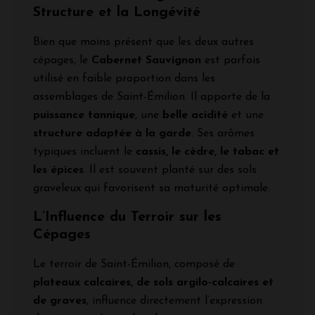
Structure et la Longévité
Bien que moins présent que les deux autres
cépages, le
Cabernet Sauvignon
est parfois
utilisé en faible proportion dans les
assemblages de Saint-Émilion. Il apporte de la
puissance tannique
, une
belle acidité
et une
structure adaptée à la garde
. Ses arômes
typiques incluent le
cassis, le cèdre, le tabac et
les épices
. Il est souvent planté sur des sols
graveleux qui favorisent sa maturité optimale.
L’Influence du Terroir sur les
Cépages
Le terroir de Saint-Émilion, composé de
plateaux calcaires, de sols argilo-calcaires et
de graves
, influence directement l’expression