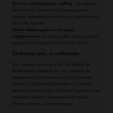
Risottos (champignons, truffes)
: La richesse
du risotto et l’umami des champignons se
marient magnifiquement avec un Saint-Émilion
aux notes boisées.
Gratin d’aubergines ou lasagnes
végétariennes
: La douceur des légumes grillés
complète la rondeur et la structure du vin.
Châteaux, prix, et millésimes
Vous pouvez retrouver à la Vinothèque de
Bordeaux les châteaux les plus reconnus de
l'appellation Saint-Emilion et Saint-Emilion
Grand Cru (Château Cheval Blanc, Château
Ausone, Château Pavie, Château Angelus...) mais
également d'autres domaines telles que le
Château Grand Corbin-Despagne.