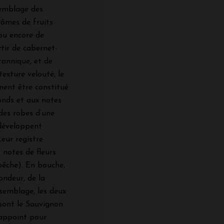
semblage des
rômes de fruits
 ou encore de
tir de cabernet-
tannique, et de
texture velouté, le
ment être constitué
onds et aux notes
des robes d’une
 développent
Leur registre
 notes de fleurs
pêche). En bouche,
rondeur, de la
ssemblage, les deux
 sont le Sauvignon
 appoint pour