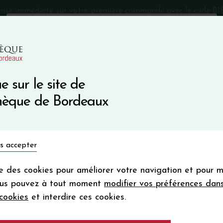
mise immédiate sur votre première commande avec le code 
Catalogue Primeurs 2025
Qui sommes-nous
05 57 10
e sur le site de
Recevez 5
thèque de Bordeaux
en bon d'achat
en vous inscrivant à notre ne
Vins du monde
Primeurs
Bio & Cie
Champagne
s accepter
Votre
email
ise des cookies pour améliorer votre navigation et pour 
En m’abonnant, j’accepte de recevoir la new
ous pouvez à tout moment
modifier vos préférences dan
Vinothèque de Bordeaux.
Minimum de comman
cookies
et interdire ces cookies.
frais de port. Durée de validité d’un
"R" de RIEUSSEC 2