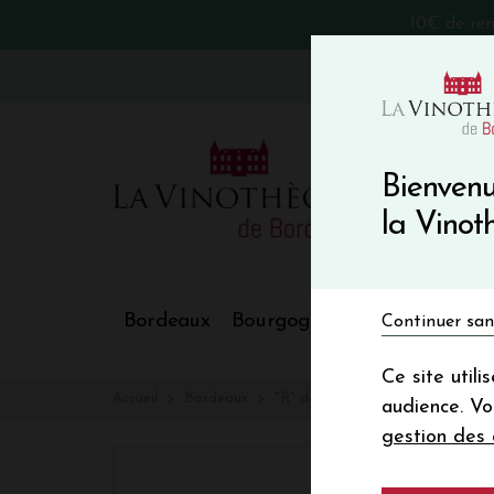
10€ de re
VinoBlog
Bienvenu
la Vino
Bordeaux
Bourgogne
Nos Régions
Continuer san
Ce site util
Accueil
Bordeaux
"R" de RIEUSSEC
audience. V
gestion des 