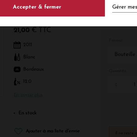
Gérer mes
Accepter & fermer
Blanc - Bordeaux - Bordeaux
21,00
€ TTC
Format
2011
Bouteille
Blanc
Bordeaux
Quantité
12.0
En savoir plus
En stock
Ajouter à ma liste d'envie
Il ne reste 