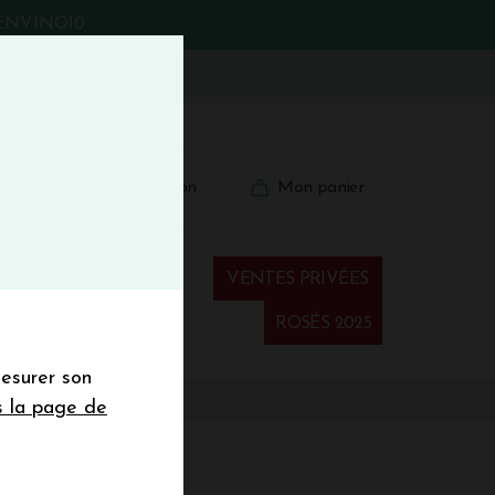
BIENVINO10
fermer
 41 41
Connexion
Mon panier
€
wsletter
VENTES PRIVÉES
Spiritueux
ROSÉS 2025
mesurer son
sletter de la
s la page de
de de 50€ hors
 mois
011