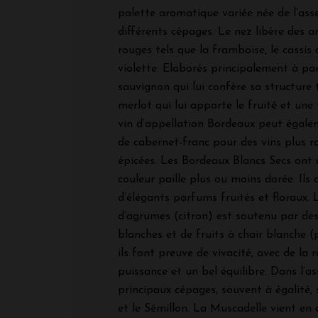
palette aromatique variée née de l’as
différents cépages. Le nez libère des a
rouges tels que la framboise, le cassis
violette. Elaborés principalement à par
sauvignon qui lui confère sa structure 
merlot qui lui apporte le fruité et une 
vin d’appellation Bordeaux peut égale
de cabernet-franc pour des vins plus r
épicées. Les Bordeaux Blancs Secs ont 
couleur paille plus ou moins dorée. Ils
d’élégants parfums fruités et floraux. 
d’agrumes (citron) est soutenu par des
blanches et de fruits à chair blanche (
ils font preuve de vivacité, avec de la 
puissance et un bel équilibre. Dans l’a
principaux cépages, souvent à égalité,
et le Sémillon. La Muscadelle vient en