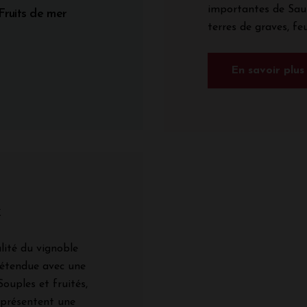
importantes de Saut
Fruits de mer
terres de graves, feut
En savoir plus
x
lité du vignoble
 étendue avec une
Souples et fruités,
 présentent une