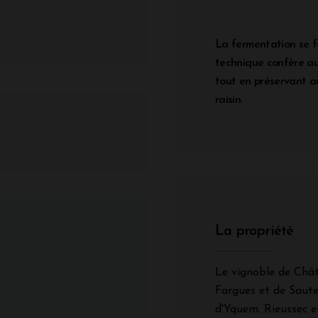
La fermentation se f
technique confère au 
tout en préservant au
raisin.
La propriété
Le vignoble de Chât
Fargues et de Saute
d'Yquem. Rieussec es