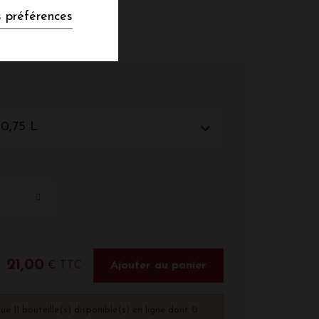
 préférences
 0,75 L
21,00
€ TTC
Ajouter au panier
que 11 bouteille(s) disponible(s) en ligne dont 0