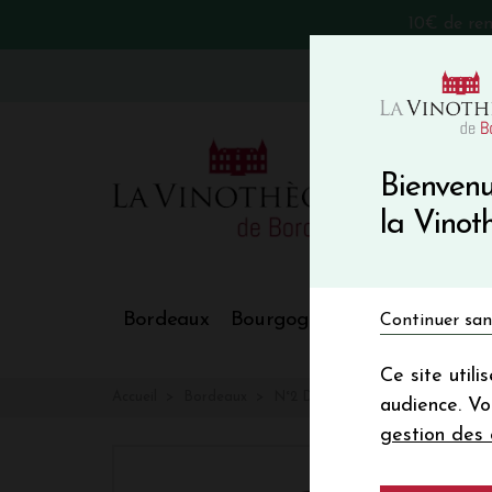
10€ de re
VinoBlog
Bienvenu
la Vino
Bordeaux
Bourgogne
Nos Régions
Continuer san
Ce site util
Accueil
Bordeaux
N°2 DE MAUCAILLOU
audience. V
gestion des 