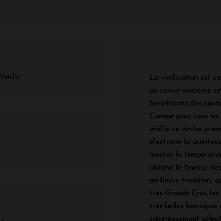
 Verdot
La vinification est c
un cuvier moderne si
bénéficiant des toute
Comme pour tous les 
vinifie ce vin les pre
d'extraire la quintes
monter la température
obtenir la finesse des
meilleure tradition, 
très Grands Crus, les
très belles barrique
soigneusement sélect