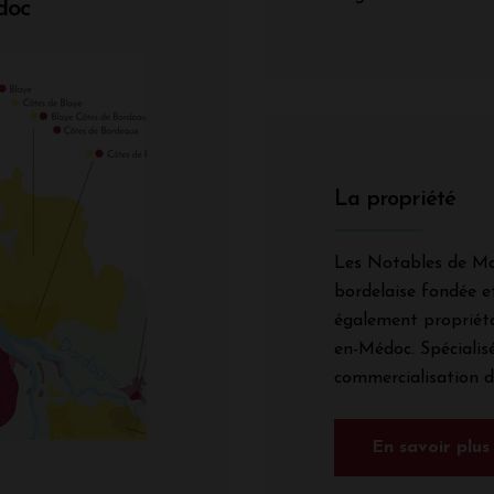
doc
La propriété
Les Notables de Ma
bordelaise fondée et
également propriét
en-Médoc. Spécialisé
commercialisation de
En savoir plus