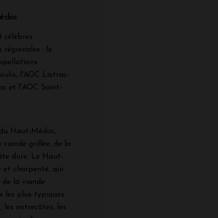
Médoc
8 célèbres
 régionales : le
ppellations
lis, l'AOC Listrac-
ac et l'AOC Saint-
 du Haut-Médoc,
viande grillée, de la
âte dure. Le Haut-
 et charpenté, qui
 de la viande
s les plus typiques
les entrecôtes, les