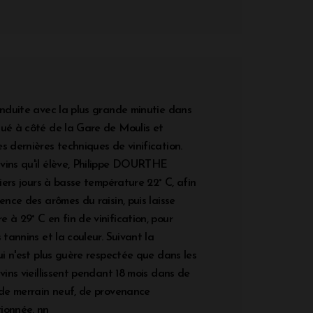
onduite avec la plus grande minutie dans
tué à côté de la Gare de Moulis et
s dernières techniques de vinification.
vins qu'il élève, Philippe DOURTHE
miers jours à basse température 22° C, afin
sence des arômes du raisin, puis laisse
 à 29° C en fin de vinification, pour
 tannins et la couleur. Suivant la
qui n'est plus guère respectée que dans les
 vins vieillissent pendant 18 mois dans de
s de merrain neuf, de provenance
ionnée. nn