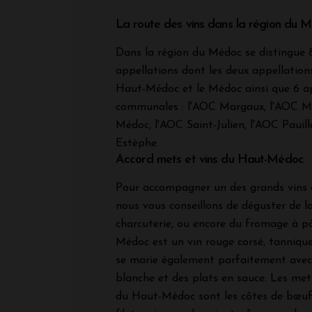
La route des vins dans la région du 
Dans la région du Médoc se distingue 
appellations dont les deux appellations
Haut-Médoc et le Médoc ainsi que 6 a
communales : l'AOC Margaux, l'AOC Mou
Médoc, l'AOC Saint-Julien, l'AOC Pauill
Estèphe.
Accord mets et vins du Haut-Médoc
Pour accompagner un des grands vins
nous vous conseillons de déguster de la 
charcuterie, ou encore du fromage à p
Médoc est un vin rouge corsé, tannique
se marie également parfaitement avec
blanche et des plats en sauce. Les met
du Haut-Médoc sont les côtes de bœuf, 