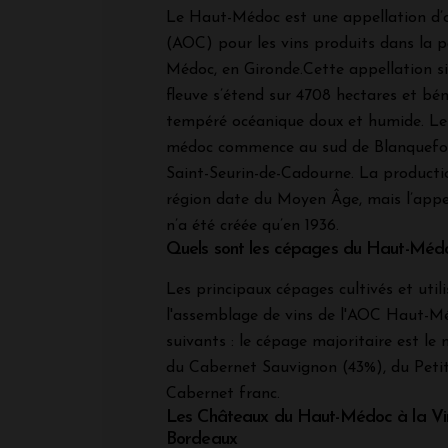
Le Haut-Médoc est une appellation d’o
(AOC) pour les vins produits dans la p
Médoc, en Gironde.Cette appellation 
fleuve s’étend sur 4708 hectares et bén
tempéré océanique doux et humide. Le
médoc commence au sud de Blanquefort
Saint-Seurin-de-Cadourne. La producti
région date du Moyen Âge, mais l’app
n’a été créée qu’en 1936.
Quels sont les cépages du Haut-Méd
Les principaux cépages cultivés et util
l'assemblage de vins de l'AOC Haut-Mé
suivants : le cépage majoritaire est le 
du Cabernet Sauvignon (43%), du Petit
Cabernet franc.
Les Châteaux du Haut-Médoc à la Vi
Bordeaux