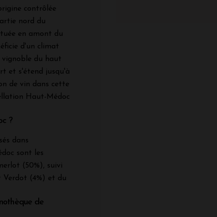
rigine contrôlée
artie nord du
située en amont du
éficie d'un climat
 vignoble du haut
 et s'étend jusqu'à
on de vin dans cette
ellation Haut-Médoc
oc ?
isés dans
doc sont les
merlot (50%), suivi
 Verdot (4%) et du
nothèque de