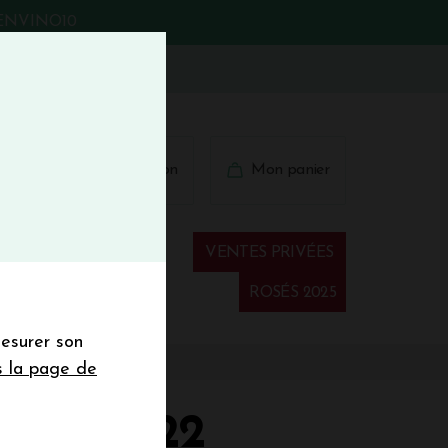
BIENVINO10
fermer
 41 41
Connexion
Mon panier
€
wsletter
VENTES PRIVÉES
Spiritueux
ROSÉS 2025
mesurer son
sletter de la
s la page de
de de 50€ hors
 mois
LOU 2022