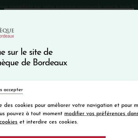
mise immédiate sur votre première commande avec le code 
Catalogue Primeurs 2025
Qui sommes-nous
05 57 10
e sur le site de
Recevez 5
thèque de Bordeaux
en bon d'achat
en vous inscrivant à notre ne
Vins du monde
Primeurs
Bio & Cie
Champagne
s accepter
Votre
email
ise des cookies pour améliorer votre navigation et pour 
En m’abonnant, j’accepte de recevoir la new
ous pouvez à tout moment
modifier vos préférences dan
Vinothèque de Bordeaux.
Minimum de comman
cookies
et interdire ces cookies.
frais de port. Durée de validité d’un
N°2 DE MAUCAIL