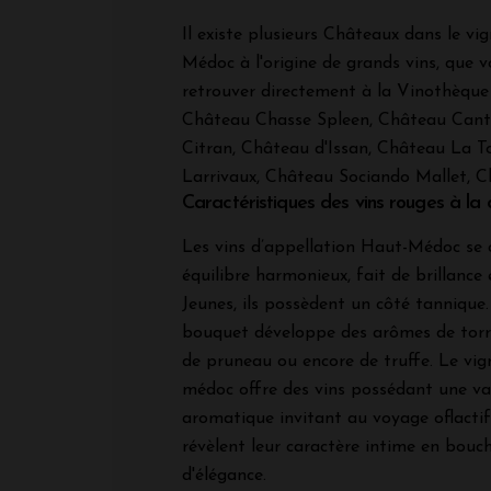
Il existe plusieurs Châteaux dans le v
Médoc à l'origine de grands vins, que 
retrouver directement à la Vinothèque 
Château Chasse Spleen, Château Cant
Citran, Château d'Issan, Château La T
Larrivaux, Château Sociando Mallet, Ch
Caractéristiques des vins rouges à la
Les vins d’appellation Haut-Médoc se 
équilibre harmonieux, fait de brillance 
Jeunes, ils possèdent un côté tannique. E
bouquet développe des arômes de torré
de pruneau ou encore de truffe. Le vi
médoc offre des vins possédant une va
aromatique invitant au voyage oflactif
révèlent leur caractère intime en bou
d'élégance.