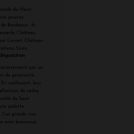
ignoble du Haut-
vous pouvez
de Bordeaux : le
emerle, Château
our Carnet, Château
âteau Siran...
 dégustation
caractérisent par un
et de générosité.
n vieillissant, leur
faction, de cèdre,
gnoble du haut
ste palette
. Ces grands vins
che avec beaucoup