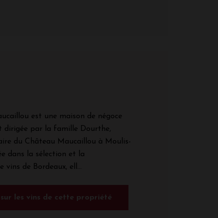
ucaillou est une maison de négoce
 dirigée par la famille Dourthe,
aire du Château Maucaillou à Moulis-
e dans la sélection et la
 vins de Bordeaux, ell...
 sur les vins de cette propriété