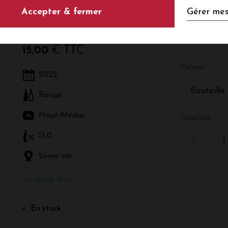
Gérer mes
Accepter & fermer
Rouge - Bordeaux - Haut-Médoc
15,00
€ TTC
Format
2022
Bouteille
Rouge
Haut-Médoc
Quantité
13.0
2ème vin
En savoir plus
En stock