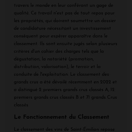
travers le monde en leur conférant un gage de
qualité. Ce travail n'est pas de tout repos pour
les propriétés, qui doivent soumettre un dossier
de candidature nécessitant un investissement
conséquent pour espérer apparaître dans le
classement. Ils sont ensuite jugés selon plusieurs
critères d'un cahier des charges tels que la
dégustation, la notoriété (promotion,
distribution, valorisation), le terroir et la
conduite de l'exploitation. Le classement des
grands crus a été dévoilé récemment en 2022 et
a distingué 2 premiers grands crus classés A, 12
premiers grands crus classés B et 71 grands Crus
classés
Le Fonctionnement du Classement
Le classement des vins de Saint-Émilion repose