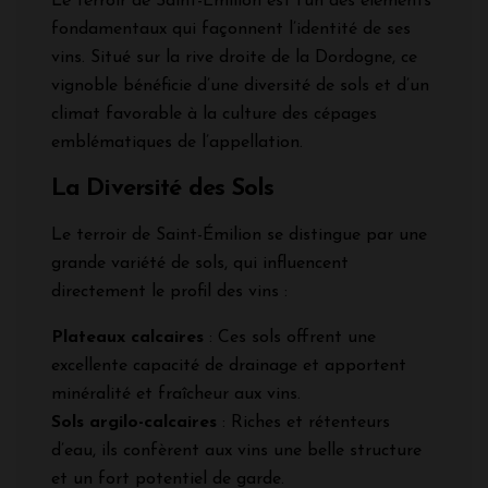
Le terroir de Saint-Émilion est l’un des éléments
fondamentaux qui façonnent l’identité de ses
vins. Situé sur la rive droite de la Dordogne, ce
vignoble bénéficie d’une diversité de sols et d’un
climat favorable à la culture des cépages
emblématiques de l’appellation.
La Diversité des Sols
Le terroir de Saint-Émilion se distingue par une
grande variété de sols, qui influencent
directement le profil des vins :
Plateaux calcaires
: Ces sols offrent une
excellente capacité de drainage et apportent
minéralité et fraîcheur aux vins.
Sols argilo-calcaires
: Riches et rétenteurs
d’eau, ils confèrent aux vins une belle structure
et un fort potentiel de garde.