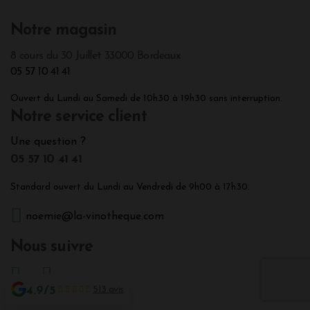
Notre magasin
8 cours du 30 Juillet 33000 Bordeaux
05 57 10 41 41
Ouvert du Lundi au Samedi de 10h30 à 19h30 sans interruption.
Notre service client
Une question ?
05 57 10 41 41
Standard ouvert du Lundi au Vendredi de 9h00 à 17h30.
noemie@la-vinotheque.com
Nous suivre
4.9/5
513 avis