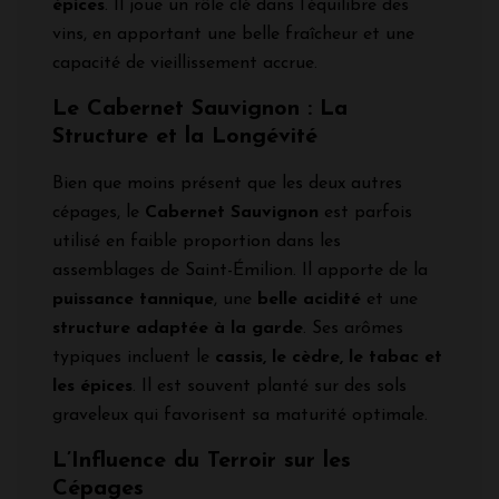
épices
. Il joue un rôle clé dans l’équilibre des
vins, en apportant une belle fraîcheur et une
capacité de vieillissement accrue.
Le Cabernet Sauvignon : La
Structure et la Longévité
Bien que moins présent que les deux autres
cépages, le
Cabernet Sauvignon
est parfois
utilisé en faible proportion dans les
assemblages de Saint-Émilion. Il apporte de la
puissance tannique
, une
belle acidité
et une
structure adaptée à la garde
. Ses arômes
typiques incluent le
cassis, le cèdre, le tabac et
les épices
. Il est souvent planté sur des sols
graveleux qui favorisent sa maturité optimale.
L’Influence du Terroir sur les
Cépages