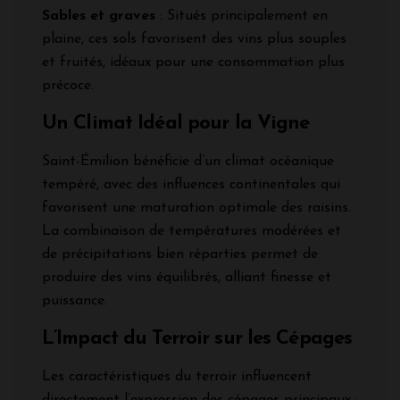
Sables et graves
: Situés principalement en
plaine, ces sols favorisent des vins plus souples
et fruités, idéaux pour une consommation plus
précoce.
Un Climat Idéal pour la Vigne
Saint-Émilion bénéficie d’un climat océanique
tempéré, avec des influences continentales qui
favorisent une maturation optimale des raisins.
La combinaison de températures modérées et
de précipitations bien réparties permet de
produire des vins équilibrés, alliant finesse et
puissance.
L’Impact du Terroir sur les Cépages
Les caractéristiques du terroir influencent
directement l’expression des cépages principaux :