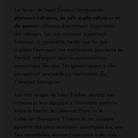
Le terroir de Saint-Émilion, composé de
plateaux calcaires, de sols argilo-calcaires et
de graves
, influence directement l’expression
des cépages. Les sols calcaires apportent
fraîcheur et minéralité, tandis que les sols
argileux favorisent une maturation plus lente du
Merlot, renforçant ainsi la concentration
aromatique des vins. Les graves, quant à elles,
permettent une meilleure maturation du
Cabernet Sauvignon.
Les vins rouges de Saint-Émilion doivent leur
richesse et leur équilibre à l’harmonie parfaite
entre le Merlot, le Cabernet Franc et le
Cabernet Sauvignon. Chacun de ces cépages
apporte des caractéristiques spécifiques qui, une
fois assemblées, donnent naissance à des vins