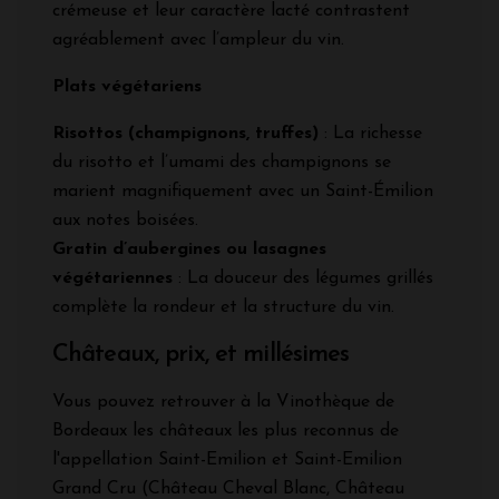
crémeuse et leur caractère lacté contrastent
agréablement avec l’ampleur du vin.
Plats végétariens
Risottos (champignons, truffes)
: La richesse
du risotto et l’umami des champignons se
marient magnifiquement avec un Saint-Émilion
aux notes boisées.
Gratin d’aubergines ou lasagnes
végétariennes
: La douceur des légumes grillés
complète la rondeur et la structure du vin.
Châteaux, prix, et millésimes
Vous pouvez retrouver à la Vinothèque de
Bordeaux les châteaux les plus reconnus de
l'appellation Saint-Emilion et Saint-Emilion
Grand Cru (Château Cheval Blanc, Château