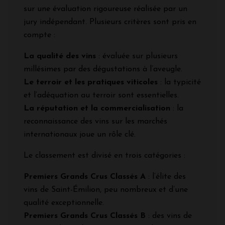
sur une évaluation rigoureuse réalisée par un
jury indépendant. Plusieurs critères sont pris en
compte :
La qualité des vins
: évaluée sur plusieurs
millésimes par des dégustations à l’aveugle.
Le terroir et les pratiques viticoles
: la typicité
et l’adéquation au terroir sont essentielles.
La réputation et la commercialisation
: la
reconnaissance des vins sur les marchés
internationaux joue un rôle clé.
Le classement est divisé en trois catégories :
Premiers Grands Crus Classés A
: l’élite des
vins de Saint-Émilion, peu nombreux et d’une
qualité exceptionnelle.
Premiers Grands Crus Classés B
: des vins de