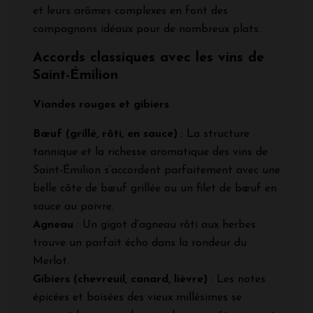
et leurs arômes complexes en font des
compagnons idéaux pour de nombreux plats.
Accords classiques avec les vins de
Saint-Émilion
Viandes rouges et gibiers
Bœuf (grillé, rôti, en sauce)
: La structure
tannique et la richesse aromatique des vins de
Saint-Émilion s’accordent parfaitement avec une
belle côte de bœuf grillée ou un filet de bœuf en
sauce au poivre.
Agneau
: Un gigot d’agneau rôti aux herbes
trouve un parfait écho dans la rondeur du
Merlot.
Gibiers (chevreuil, canard, lièvre)
: Les notes
épicées et boisées des vieux millésimes se