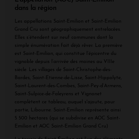
dans la région
Les appellations Saint-Emilion et Saint-Emilion
Grand Cru sont géographiquement entrelacées.
Elles s’étendent sur neuf communes dont la
simple énumération fait déjà rêver. La première
est Saint-Emilion, qui constitue l’épicentre du
vignoble depuis l’arrivée des moines au VIIIe
siècle. Les villages de Saint-Christophe-des-
Bardes, Saint-Etienne-de-Lisse, Saint-Hippolyte,
Saint-Laurent-des-Combes, Saint-Pey-d’Armens,
Saint-Sulpice-de-Faleyrens et Vignonet
complètent ce tableau, auquel s'ajoute, pour
partie, Libourne. Saint-Emilion représente ainsi
5 500 hectares (qui se subdivise en AOC Saint-
Emilion et AOC Saint-Emilion Grand Cru)