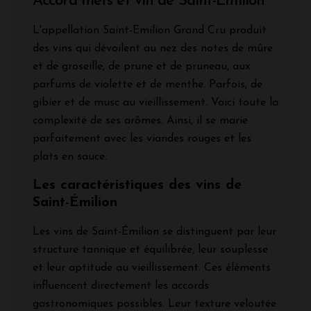
Accord mets et vin de Saint-Emilion
L'appellation Saint-Emilion Grand Cru produit
des vins qui dévoilent au nez des notes de mûre
et de groseille, de prune et de pruneau, aux
parfums de violette et de menthe. Parfois, de
gibier et de musc au vieillissement. Voici toute la
complexité de ses arômes. Ainsi, il se marie
parfaitement avec les viandes rouges et les
plats en sauce.
Les caractéristiques des vins de
Saint-Émilion
Les vins de Saint-Émilion se distinguent par leur
structure tannique et équilibrée, leur souplesse
et leur aptitude au vieillissement. Ces éléments
influencent directement les accords
gastronomiques possibles. Leur texture veloutée