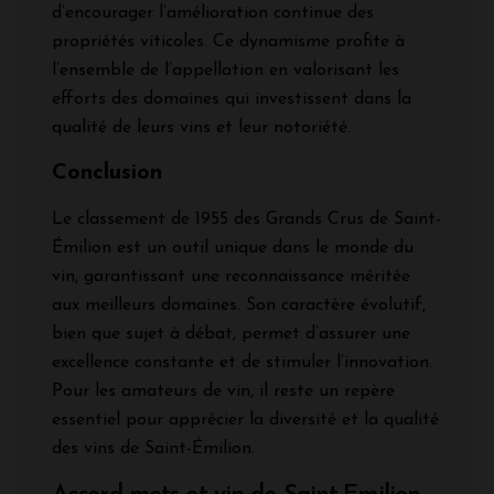
d’encourager l’amélioration continue des
propriétés viticoles. Ce dynamisme profite à
l’ensemble de l’appellation en valorisant les
efforts des domaines qui investissent dans la
qualité de leurs vins et leur notoriété.
Conclusion
Le classement de 1955 des Grands Crus de Saint-
Émilion est un outil unique dans le monde du
vin, garantissant une reconnaissance méritée
aux meilleurs domaines. Son caractère évolutif,
bien que sujet à débat, permet d’assurer une
excellence constante et de stimuler l’innovation.
Pour les amateurs de vin, il reste un repère
essentiel pour apprécier la diversité et la qualité
des vins de Saint-Émilion.