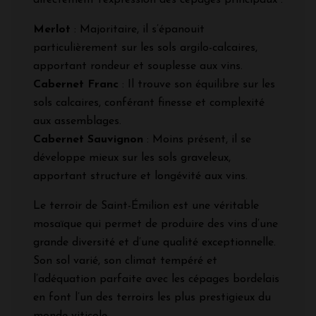
Merlot
: Majoritaire, il s’épanouit
particulièrement sur les sols argilo-calcaires,
apportant rondeur et souplesse aux vins.
Cabernet Franc
: Il trouve son équilibre sur les
sols calcaires, conférant finesse et complexité
aux assemblages.
Cabernet Sauvignon
: Moins présent, il se
développe mieux sur les sols graveleux,
apportant structure et longévité aux vins.
Le terroir de Saint-Émilion est une véritable
mosaïque qui permet de produire des vins d’une
grande diversité et d’une qualité exceptionnelle.
Son sol varié, son climat tempéré et
l’adéquation parfaite avec les cépages bordelais
en font l’un des terroirs les plus prestigieux du
monde viticole.