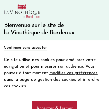
10€ de remise immédiate sur votre première commande
avec le code BIENVINO10
Une question ?
05 57 10 41 41
Bienvenue sur le site de
la Vinothèque de Bordeaux
Recevez 5€
Continuer sans accepter
en bon d'achat
Accueil
Bordeaux
Château CARTIER
en vous inscrivant à notre newsletter
Ce site utilise des cookies pour améliorer votre
navigation et pour mesurer son audience. Vous
Votre
pouvez à tout moment
modifier vos préférences
email
dans la page de gestion des cookies
et interdire
En m’abonnant, j’accepte de recevoir la newsletter de la
ces cookies.
Vinothèque de Bordeaux.
Minimum de commande de 50€ h
frais de port. Durée de validité d’un mois
Accepter & fermer