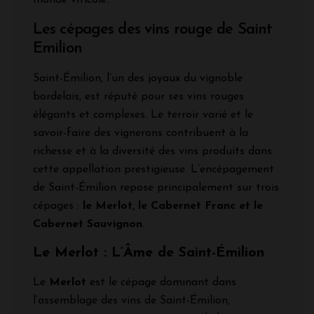
Les cépages des vins rouge de Saint
Emilion
Saint-Émilion, l’un des joyaux du vignoble
bordelais, est réputé pour ses vins rouges
élégants et complexes. Le terroir varié et le
savoir-faire des vignerons contribuent à la
richesse et à la diversité des vins produits dans
cette appellation prestigieuse. L’encépagement
de Saint-Émilion repose principalement sur trois
cépages :
le Merlot, le Cabernet Franc et le
Cabernet Sauvignon
.
Le Merlot : L’Âme de Saint-Émilion
Le
Merlot
est le cépage dominant dans
l’assemblage des vins de Saint-Émilion,