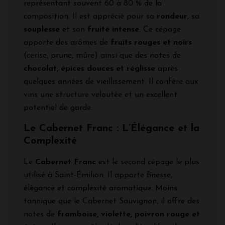
représentant souvent 60 à 80 % de la
composition. Il est apprécié pour sa
rondeur
, sa
souplesse
et son
fruité intense
. Ce cépage
apporte des arômes de
fruits rouges et noirs
(cerise, prune, mûre) ainsi que des notes de
chocolat, épices douces et réglisse
après
quelques années de vieillissement. Il confère aux
vins une structure veloutée et un excellent
potentiel de garde.
Le Cabernet Franc : L’Élégance et la
Complexité
Le
Cabernet Franc
est le second cépage le plus
utilisé à Saint-Émilion. Il apporte finesse,
élégance et complexité aromatique. Moins
tannique que le Cabernet Sauvignon, il offre des
notes de
framboise, violette, poivron rouge et