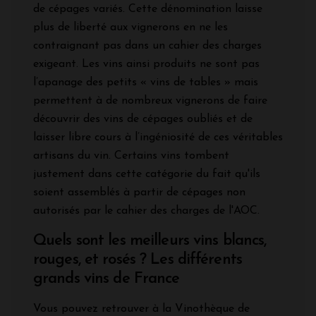
de cépages variés. Cette dénomination laisse
plus de liberté aux vignerons en ne les
contraignant pas dans un cahier des charges
exigeant. Les vins ainsi produits ne sont pas
l’apanage des petits « vins de tables » mais
permettent à de nombreux vignerons de faire
découvrir des vins de cépages oubliés et de
laisser libre cours à l’ingéniosité de ces véritables
artisans du vin. Certains vins tombent
justement dans cette catégorie du fait qu'ils
soient assemblés à partir de cépages non
autorisés par le cahier des charges de l'AOC.
Quels sont les meilleurs vins blancs,
rouges, et rosés ? Les différents
grands vins de France
Vous pouvez retrouver à la Vinothèque de