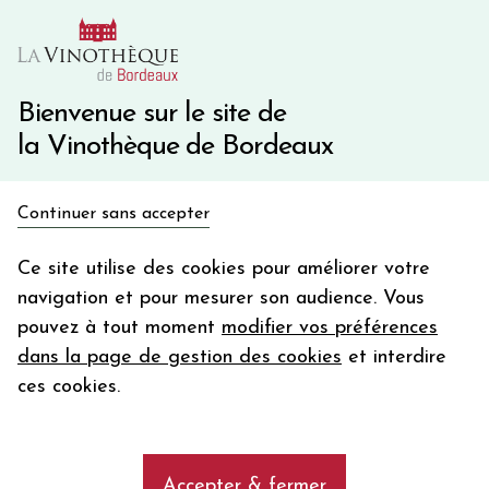
10€ de remise immédiate sur votre première commande
avec le code BIENVINO10
Une question ?
05 57 10 41 41
Bienvenue sur le site de
la Vinothèque de Bordeaux
Recevez 5€
Continuer sans accepter
en bon d'achat
Accueil
Bordeaux
Château DURFORT VIVENS Blanc de Noir
en vous inscrivant à notre newsletter
Ce site utilise des cookies pour améliorer votre
navigation et pour mesurer son audience. Vous
Votre
pouvez à tout moment
modifier vos préférences
email
dans la page de gestion des cookies
et interdire
En m’abonnant, j’accepte de recevoir la newsletter de la
ces cookies.
Vinothèque de Bordeaux.
Minimum de commande de 50€ h
frais de port. Durée de validité d’un mois
Accepter & fermer