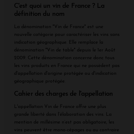
C'est quoi un vin de France ? La
définition du nom
La dénomination "Vin de France" est une
nouvelle catégorie pour caractériser les vins sans
indication géographique. Elle remplace la
dénomination "Vin de table" depuis le 1er Août
2009. Cette dénomination concerne donc tous
les vins produits en France qui ne possèdent pas
d'appellation d'origine protégée ou d'indication
géographique protégée.
Cahier des charges de l'appellation
L'appellation Vin de France offre une plus
grande liberté dans l’élaboration des vins. La
mention de millésime n’est pas obligatoire, les
vins peuvent être mono-cépages ou au contraire