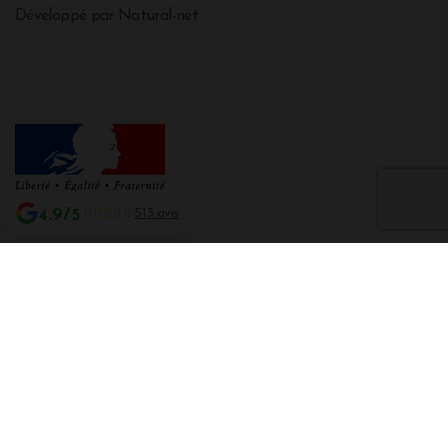
Développé par Natural-net
4.9/5
513 avis
Interdiction de vente de boissons alcooliques aux mineurs de moins de 18
ans
La preuve de majorité de l'acheteur est exigée au moment de la vente en
ligne CODE DE LA SANTE PUBLIQUE, ART. L. 3342-1 et L. 3353-3
L'abus d'alcool est dangereux pour la santé. Sachez consommer avec
modération.