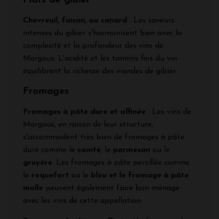
Plats de gibier
Chevreuil, faisan, ou canard
: Les saveurs
intenses du gibier s'harmonisent bien avec la
complexité et la profondeur des vins de
Margaux. L'acidité et les tannins fins du vin
équilibrent la richesse des viandes de gibier.
Fromages
Fromages à pâte dure et affinée
: Les vins de
Margaux, en raison de leur structure,
s'accommodent très bien de fromages à pâte
dure comme le
comté
, le
parmesan
ou le
gruyère
. Les fromages à pâte persillée comme
le
roquefort
ou le
bleu et le fromage à pâte
molle
peuvent également faire bon ménage
avec les vins de cette appellation.