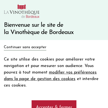
10€ de remise immédiate sur votre première commande
avec le code BIENVINO10
Une question ?
05 57 10 41 41
Bienvenue sur le site de
la Vinothèque de Bordeaux
Recevez 5€
Continuer sans accepter
en bon d'achat
Accueil
Bordeaux
Château MARQUIS D'ALESME
en vous inscrivant à notre newsletter
Ce site utilise des cookies pour améliorer votre
navigation et pour mesurer son audience. Vous
Votre
pouvez à tout moment
modifier vos préférences
email
dans la page de gestion des cookies
et interdire
En m’abonnant, j’accepte de recevoir la newsletter de la
ces cookies.
Vinothèque de Bordeaux.
Minimum de commande de 50€ h
frais de port. Durée de validité d’un mois
Accepter & fermer