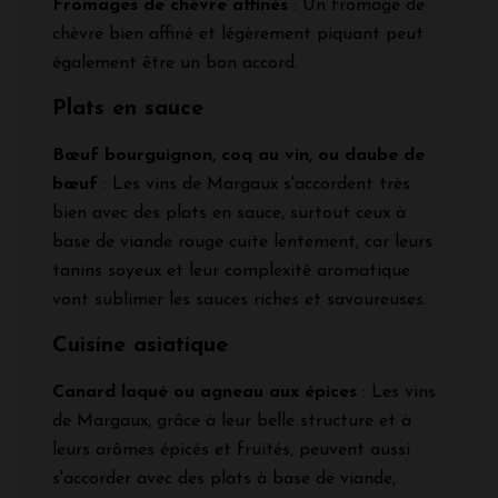
Fromages de chèvre affinés
: Un fromage de
chèvre bien affiné et légèrement piquant peut
également être un bon accord.
Plats en sauce
Bœuf bourguignon, coq au vin, ou daube de
bœuf
: Les vins de Margaux s'accordent très
bien avec des plats en sauce, surtout ceux à
base de viande rouge cuite lentement, car leurs
tanins soyeux et leur complexité aromatique
vont sublimer les sauces riches et savoureuses.
Cuisine asiatique
Canard laqué ou agneau aux épices
: Les vins
de Margaux, grâce à leur belle structure et à
leurs arômes épicés et fruités, peuvent aussi
s'accorder avec des plats à base de viande,