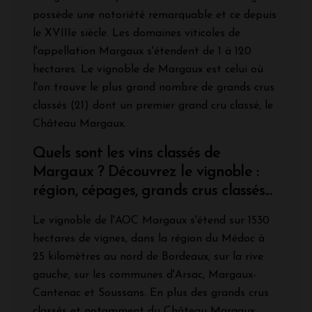
possède une notoriété remarquable et ce depuis
le XVIIIe siècle. Les domaines viticoles de
l'appellation Margaux s'étendent de 1 à 120
hectares. Le vignoble de Margaux est celui où
l'on trouve le plus grand nombre de grands crus
classés (21) dont un premier grand cru classé, le
Château Margaux.
Quels sont les vins classés de
Margaux ? Découvrez le vignoble :
région, cépages, grands crus classés...
Le vignoble de l'AOC Margaux s'étend sur 1530
hectares de vignes, dans la région du Médoc à
25 kilomètres au nord de Bordeaux, sur la rive
gauche, sur les communes d'Arsac, Margaux-
Cantenac et Soussans. En plus des grands crus
classés et notamment du Château Margaux,