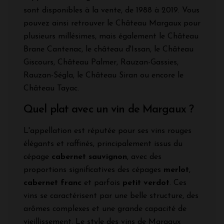
sont disponibles à la vente, de 1988 à 2019. Vous
pouvez ainsi retrouver le Château Margaux pour
plusieurs millésimes, mais également le Château
Brane Cantenac, le château d'Issan, le Château
Giscours, Château Palmer, Rauzan-Gassies,
Rauzan-Ségla, le Château Siran ou encore le
Château Tayac.
Quel plat avec un vin de Margaux ?
L'appellation est réputée pour ses vins rouges
élégants et raffinés, principalement issus du
cépage
cabernet sauvignon
, avec des
proportions significatives des cépages
merlot
,
cabernet franc
et parfois
petit verdot
. Ces
vins se caractérisent par une belle structure, des
arômes complexes et une grande capacité de
vieillissement. Le style des vins de Margaux