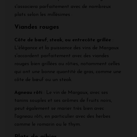
s'associera parfaitement avec de nombreux
plats selon les millésimes :
Viandes rouges
Côte de bœuf, steak, ou entrecôte grillée
:
L'élégance et la puissance des vins de Margaux
s'accordent parfaitement avec des viandes
rouges bien grillées ou rôties, notamment celles
qui ont une bonne quantité de gras, comme une
côte de bœuf ou un steak.
Agneau rôti
: Le vin de Margaux, avec ses
tanins souples et ses arômes de fruits noirs,
peut également se marier très bien avec
l'agneau rôti, en particulier avec des herbes
comme le romarin ou le thym.