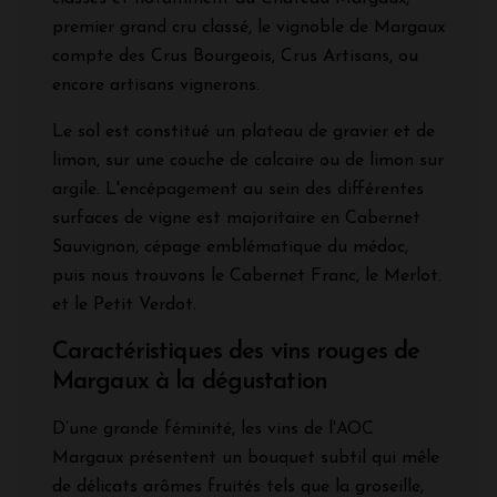
premier grand cru classé, le vignoble de Margaux
compte des Crus Bourgeois, Crus Artisans, ou
encore artisans vignerons.
Le sol est constitué un plateau de gravier et de
limon, sur une couche de calcaire ou de limon sur
argile. L'encépagement au sein des différentes
surfaces de vigne est majoritaire en Cabernet
Sauvignon, cépage emblématique du médoc,
puis nous trouvons le Cabernet Franc, le Merlot.
et le Petit Verdot.
Caractéristiques des vins rouges de
Margaux à la dégustation
D’une grande féminité, les vins de l'AOC
Margaux présentent un bouquet subtil qui mêle
de délicats arômes fruités tels que la groseille,