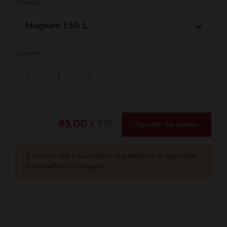
Format
Magnum 1,50 L
Quantité
85,00
€ TTC
Ajouter au panier
Il ne reste que 6 bouteille(s) disponible(s) en ligne dont
0 bouteille(s) en magasin.