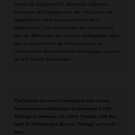
Terroir de biodiversité", démarche collective,
témoigne de l'engagement des viticulteurs de
l'appellation dans la préservation de la
biodiversité. Leur savoir-faire est mis à profit
afin de déterminer des actions écologiques telles
que la préservation de l'eau ou encore la
restauration des continuités écologiques au sein
de leur terroir d'exception.
Vinification en cuves tronconiques bois et inox.
Fermentation malolactique en barriques à 65%
Elevage en barriques de chêne français, 65% bois
neuf et 35% barrique d'un vin. Elevage sur lies de 3
mois.