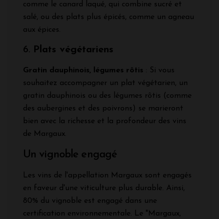
comme le canard laqué, qui combine sucré et
salé, ou des plats plus épicés, comme un agneau
aux épices.
6.
Plats végétariens
Gratin dauphinois, légumes rôtis
: Si vous
souhaitez accompagner un plat végétarien, un
gratin dauphinois ou des légumes rôtis (comme
des aubergines et des poivrons) se marieront
bien avec la richesse et la profondeur des vins
de Margaux.
Un vignoble engagé
Les vins de l'appellation Margaux sont engagés
en faveur d'une viticulture plus durable. Ainsi,
80% du vignoble est engagé dans une
certification environnementale. Le "Margaux,