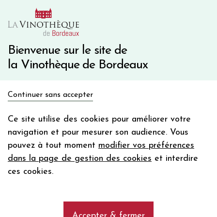
10€ de remise immédiate sur votre première commande
avec le code BIENVINO10
Une question ?
05 57 10 41 41
Bienvenue sur le site de
la Vinothèque de Bordeaux
Recevez 5€
Continuer sans accepter
en bon d'achat
Accueil
Bordeaux
Château BELLEFONT BELCIER
en vous inscrivant à notre newsletter
Ce site utilise des cookies pour améliorer votre
navigation et pour mesurer son audience. Vous
Votre
pouvez à tout moment
modifier vos préférences
email
dans la page de gestion des cookies
et interdire
En m’abonnant, j’accepte de recevoir la newsletter de la
ces cookies.
Vinothèque de Bordeaux.
Minimum de commande de 50€ h
frais de port. Durée de validité d’un mois
Accepter & fermer