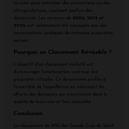
révision peut entraîner des promotions ou des
rétrogradations, suscitant parfois des
désaccords. Les révisions de
2006, 2012 et
2022
ont notamment été marquées par des
contestations juridiques de certaines propriétés
exclues.
Pourquoi un Classement Révisable ?
L’objectif d’un classement évolutif est
d’encourager l’amélioration continue des
propriétés viticoles. Ce dynamisme profite à
l’ensemble de l’appellation en valorisant les
efforts des domaines qui investissent dans la
qualité de leurs vins et leur notoriété.
Conclusion
Le classement de 1955 des Grands Crus de Saint-