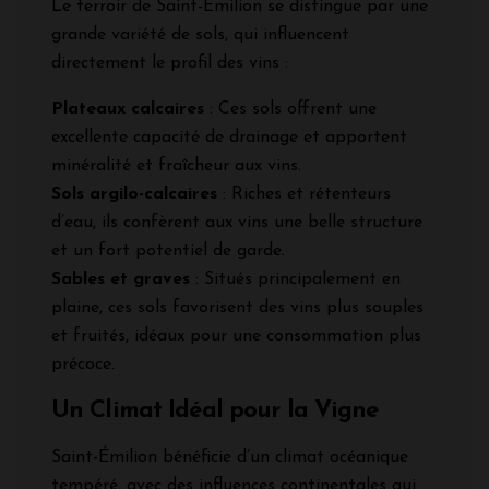
Le terroir de Saint-Émilion se distingue par une
grande variété de sols, qui influencent
directement le profil des vins :
Plateaux calcaires
: Ces sols offrent une
excellente capacité de drainage et apportent
minéralité et fraîcheur aux vins.
Sols argilo-calcaires
: Riches et rétenteurs
d’eau, ils confèrent aux vins une belle structure
et un fort potentiel de garde.
Sables et graves
: Situés principalement en
plaine, ces sols favorisent des vins plus souples
et fruités, idéaux pour une consommation plus
précoce.
Un Climat Idéal pour la Vigne
Saint-Émilion bénéficie d’un climat océanique
tempéré, avec des influences continentales qui