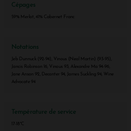
Cépages
59% Merlot, 41% Cabernet Franc
Notations
Jeb Dunnuck (92-94), Vinous (Neal Martin) (93-95),
Jancis Robinson 16, Vinous 93, Alexandre Ma 94-96,
Jane Anson 92, Decanter 94, James Suckling 94, Wine
Advocate 94
Température de service
17-18°C