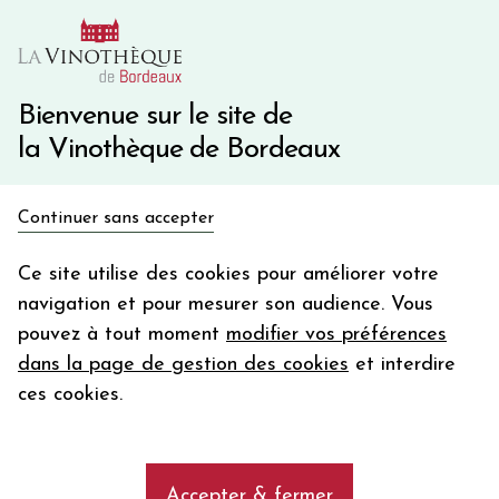
10€ de remise immédiate sur votre première commande
avec le code BIENVINO10
Une question ?
05 57 10 41 41
Bienvenue sur le site de
la Vinothèque de Bordeaux
Recevez 5€
Continuer sans accepter
en bon d'achat
Accueil
Bordeaux
Château BERLIQUET
en vous inscrivant à notre newsletter
Ce site utilise des cookies pour améliorer votre
navigation et pour mesurer son audience. Vous
Votre
pouvez à tout moment
modifier vos préférences
email
dans la page de gestion des cookies
et interdire
En m’abonnant, j’accepte de recevoir la newsletter de la
ces cookies.
Vinothèque de Bordeaux.
Minimum de commande de 50€ h
frais de port. Durée de validité d’un mois
Accepter & fermer