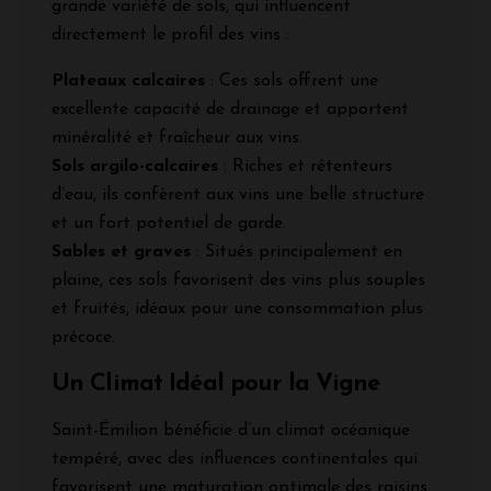
grande variété de sols, qui influencent
directement le profil des vins :
Plateaux calcaires
: Ces sols offrent une
excellente capacité de drainage et apportent
minéralité et fraîcheur aux vins.
Sols argilo-calcaires
: Riches et rétenteurs
d’eau, ils confèrent aux vins une belle structure
et un fort potentiel de garde.
Sables et graves
: Situés principalement en
plaine, ces sols favorisent des vins plus souples
et fruités, idéaux pour une consommation plus
précoce.
Un Climat Idéal pour la Vigne
Saint-Émilion bénéficie d’un climat océanique
tempéré, avec des influences continentales qui
favorisent une maturation optimale des raisins.