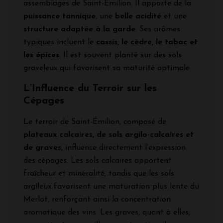
assemblages de Saint-Émilion. Il apporte de la
puissance tannique
, une
belle acidité
et une
structure adaptée à la garde
. Ses arômes
typiques incluent le
cassis, le cèdre, le tabac et
les épices
. Il est souvent planté sur des sols
graveleux qui favorisent sa maturité optimale.
L’Influence du Terroir sur les
Cépages
Le terroir de Saint-Émilion, composé de
plateaux calcaires, de sols argilo-calcaires et
de graves
, influence directement l’expression
des cépages. Les sols calcaires apportent
fraîcheur et minéralité, tandis que les sols
argileux favorisent une maturation plus lente du
Merlot, renforçant ainsi la concentration
aromatique des vins. Les graves, quant à elles,