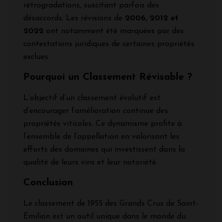
rétrogradations, suscitant parfois des
désaccords. Les révisions de
2006, 2012 et
2022
ont notamment été marquées par des
contestations juridiques de certaines propriétés
exclues.
Pourquoi un Classement Révisable ?
L’objectif d’un classement évolutif est
d’encourager l’amélioration continue des
propriétés viticoles. Ce dynamisme profite à
l’ensemble de l’appellation en valorisant les
efforts des domaines qui investissent dans la
qualité de leurs vins et leur notoriété.
Conclusion
Le classement de 1955 des Grands Crus de Saint-
Émilion est un outil unique dans le monde du