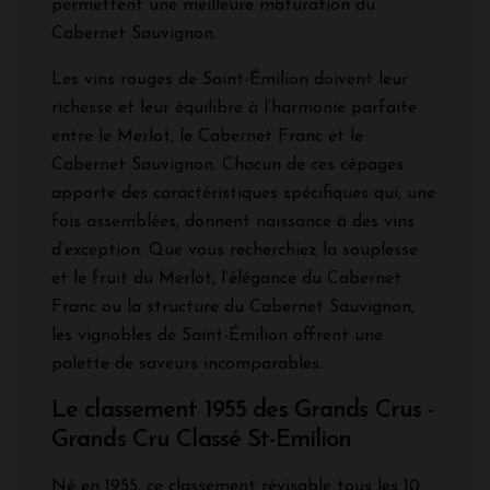
permettent une meilleure maturation du
Cabernet Sauvignon.
Les vins rouges de Saint-Émilion doivent leur
richesse et leur équilibre à l’harmonie parfaite
entre le Merlot, le Cabernet Franc et le
Cabernet Sauvignon. Chacun de ces cépages
apporte des caractéristiques spécifiques qui, une
fois assemblées, donnent naissance à des vins
d’exception. Que vous recherchiez la souplesse
et le fruit du Merlot, l’élégance du Cabernet
Franc ou la structure du Cabernet Sauvignon,
les vignobles de Saint-Émilion offrent une
palette de saveurs incomparables.
Le classement 1955 des Grands Crus -
Grands Cru Classé St-Emilion
Né en 1955, ce classement révisable tous les 10