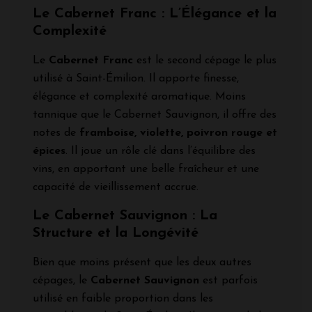
Le Cabernet Franc : L’Élégance et la
Complexité
Le
Cabernet Franc
est le second cépage le plus
utilisé à Saint-Émilion. Il apporte finesse,
élégance et complexité aromatique. Moins
tannique que le Cabernet Sauvignon, il offre des
notes de
framboise, violette, poivron rouge et
épices
. Il joue un rôle clé dans l’équilibre des
vins, en apportant une belle fraîcheur et une
capacité de vieillissement accrue.
Le Cabernet Sauvignon : La
Structure et la Longévité
Bien que moins présent que les deux autres
cépages, le
Cabernet Sauvignon
est parfois
utilisé en faible proportion dans les