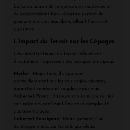
La combinaison de températures modérées et
de précipitations bien réparties permet de
produire des vins équilibrés, alliant finesse et
puissance.
L’Impact du Terroir sur les Cépages
Les caractéristiques du terroir influencent
directement l’expression des cépages principaux :
Merlot
: Majoritaire, il s’épanouit
particulièrement sur les sols argilo-calcaires,
apportant rondeur et souplesse aux vins.
Cabernet Franc
: Il trouve son équilibre sur les
sols calcaires, conférant finesse et complexité
aux assemblages.
Cabernet Sauvignon
: Moins présent, il se
développe mieux sur les sols graveleux,