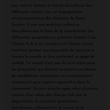
ans, met en lumière le travail d'excellence des
différents terroirs, vins, et engagements
environnementaux des châteaux de Saint-
Emilion. Il vise une ambition collective
d'excellence par le biais de la classification des
différentes propriétés en premiers Grands Crus
Classés A, B et en Grands Crus Classés. Cette
tradition permet aux propriétés de rayonner à
travers le monde en leur conférant un gage de
qualité. Ce travail n'est pas de tout repos pour
les propriétés, qui doivent soumettre un dossier
de candidature nécessitant un investissement
conséquent pour espérer apparaître dans le
classement. Ils sont ensuite jugés selon plusieurs
critères d'un cahier des charges tels que la
dégustation, la notoriété (promotion,
distribution, valorisation), le terroir et la