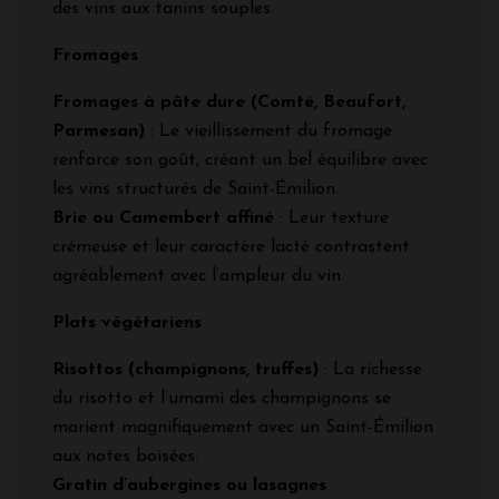
des vins aux tanins souples.
Fromages
Fromages à pâte dure (Comté, Beaufort,
Parmesan)
: Le vieillissement du fromage
renforce son goût, créant un bel équilibre avec
les vins structurés de Saint-Émilion.
Brie ou Camembert affiné
: Leur texture
crémeuse et leur caractère lacté contrastent
agréablement avec l’ampleur du vin.
Plats végétariens
Risottos (champignons, truffes)
: La richesse
du risotto et l’umami des champignons se
marient magnifiquement avec un Saint-Émilion
aux notes boisées.
Gratin d’aubergines ou lasagnes