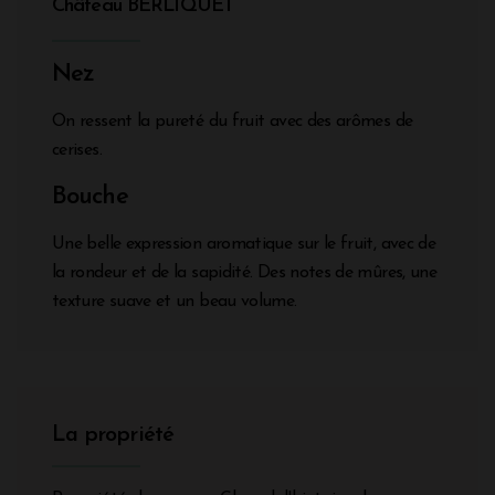
Château BERLIQUET
Nez
On ressent la pureté du fruit avec des arômes de
cerises.
Bouche
Une belle expression aromatique sur le fruit, avec de
la rondeur et de la sapidité. Des notes de mûres, une
texture suave et un beau volume.
La propriété