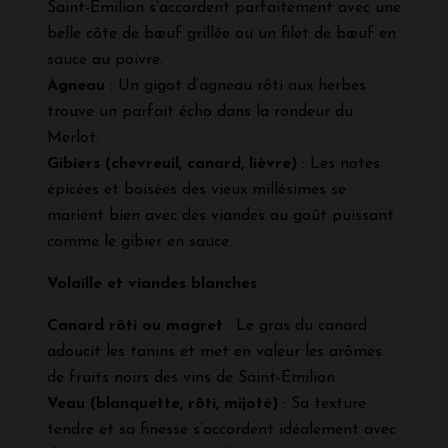
Saint-Émilion s’accordent parfaitement avec une
belle côte de bœuf grillée ou un filet de bœuf en
sauce au poivre.
Agneau
: Un gigot d’agneau rôti aux herbes
trouve un parfait écho dans la rondeur du
Merlot.
Gibiers (chevreuil, canard, lièvre)
: Les notes
épicées et boisées des vieux millésimes se
marient bien avec des viandes au goût puissant
comme le gibier en sauce.
Volaille et viandes blanches
Canard rôti ou magret
: Le gras du canard
adoucit les tanins et met en valeur les arômes
de fruits noirs des vins de Saint-Émilion.
Veau (blanquette, rôti, mijoté)
: Sa texture
tendre et sa finesse s’accordent idéalement avec