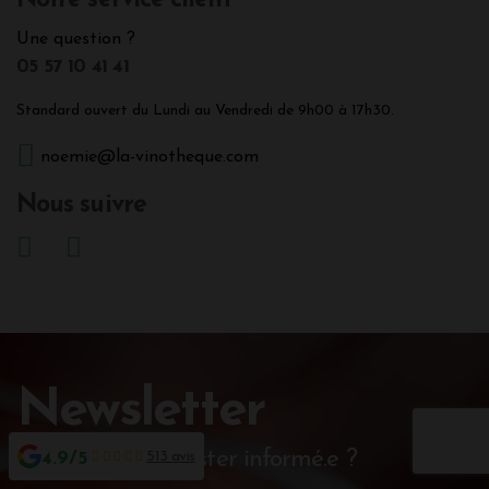
Notre service client
Une question ?
05 57 10 41 41
Standard ouvert du Lundi au Vendredi de 9h00 à 17h30.
noemie@la-vinotheque.com
Nous suivre
Newsletter
Vous souhaitez rester informé.e ?
4.9/5
513 avis