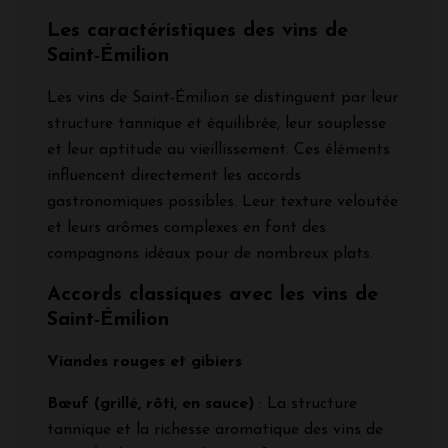
Les caractéristiques des vins de
Saint-Émilion
Les vins de Saint-Émilion se distinguent par leur
structure tannique et équilibrée, leur souplesse
et leur aptitude au vieillissement. Ces éléments
influencent directement les accords
gastronomiques possibles. Leur texture veloutée
et leurs arômes complexes en font des
compagnons idéaux pour de nombreux plats.
Accords classiques avec les vins de
Saint-Émilion
Viandes rouges et gibiers
Bœuf (grillé, rôti, en sauce)
: La structure
tannique et la richesse aromatique des vins de