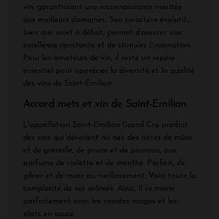
vin, garantissant une reconnaissance méritée
aux meilleurs domaines. Son caractère évolutif,
bien que sujet à débat, permet d’assurer une
excellence constante et de stimuler l’innovation.
Pour les amateurs de vin, il reste un repère
essentiel pour apprécier la diversité et la qualité
des vins de Saint-Émilion.
Accord mets et vin de Saint-Emilion
L'appellation Saint-Emilion Grand Cru produit
des vins qui dévoilent au nez des notes de mûre
et de groseille, de prune et de pruneau, aux
parfums de violette et de menthe. Parfois, de
gibier et de musc au vieillissement. Voici toute la
complexité de ses arômes. Ainsi, il se marie
parfaitement avec les viandes rouges et les
plats en sauce.