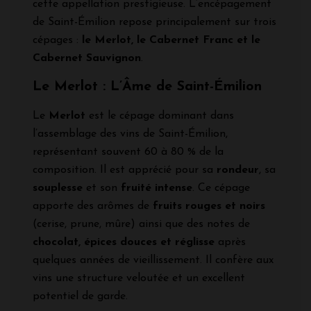
cette appellation prestigieuse. L’encépagement
de Saint-Émilion repose principalement sur trois
cépages :
le Merlot, le Cabernet Franc et le
Cabernet Sauvignon
.
Le Merlot : L’Âme de Saint-Émilion
Le
Merlot
est le cépage dominant dans
l’assemblage des vins de Saint-Émilion,
représentant souvent 60 à 80 % de la
composition. Il est apprécié pour sa
rondeur
, sa
souplesse
et son
fruité intense
. Ce cépage
apporte des arômes de
fruits rouges et noirs
(cerise, prune, mûre) ainsi que des notes de
chocolat, épices douces et réglisse
après
quelques années de vieillissement. Il confère aux
vins une structure veloutée et un excellent
potentiel de garde.