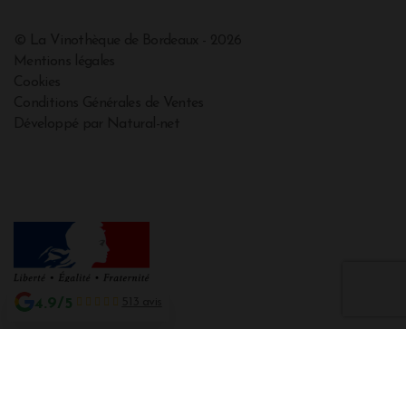
© La Vinothèque de Bordeaux - 2026
Mentions légales
Cookies
Conditions Générales de Ventes
Développé par Natural-net
4.9/5
513 avis
Interdiction de vente de boissons alcooliques aux mineurs de moins de 18
ans
La preuve de majorité de l'acheteur est exigée au moment de la vente en