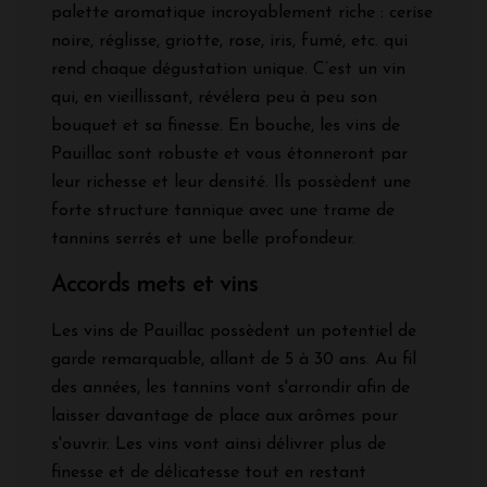
palette aromatique incroyablement riche : cerise
noire, réglisse, griotte, rose, iris, fumé, etc. qui
rend chaque dégustation unique. C’est un vin
qui, en vieillissant, révélera peu à peu son
bouquet et sa finesse. En bouche, les vins de
Pauillac sont robuste et vous étonneront par
leur richesse et leur densité. Ils possèdent une
forte structure tannique avec une trame de
tannins serrés et une belle profondeur.
Accords mets et vins
Les vins de Pauillac possèdent un potentiel de
garde remarquable, allant de 5 à 30 ans. Au fil
des années, les tannins vont s'arrondir afin de
laisser davantage de place aux arômes pour
s'ouvrir. Les vins vont ainsi délivrer plus de
finesse et de délicatesse tout en restant