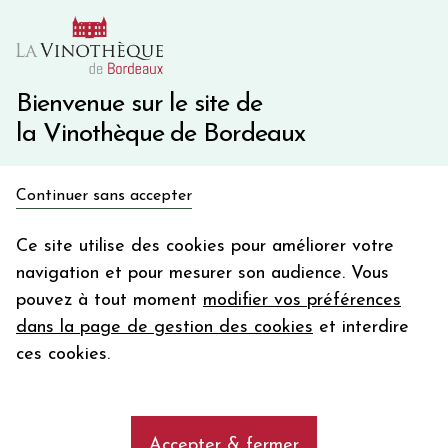
10€ de remise immédiate sur votre première commande
avec le code BIENVINO10
Une question ?
05 57 10 41 41
Bienvenue sur le site de
la Vinothèque de Bordeaux
Recevez 5€
Continuer sans accepter
en bon d'achat
Accueil
Bordeaux
Château LYNCH MOUSSAS
en vous inscrivant à notre newsletter
Ce site utilise des cookies pour améliorer votre
navigation et pour mesurer son audience. Vous
Votre
pouvez à tout moment
modifier vos préférences
email
dans la page de gestion des cookies
et interdire
En m’abonnant, j’accepte de recevoir la newsletter de la
ces cookies.
Vinothèque de Bordeaux.
Minimum de commande de 50€ h
frais de port. Durée de validité d’un mois
Accepter & fermer