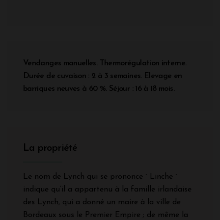
Vendanges manuelles. Thermorégulation interne.
Durée de cuvaison : 2 à 3 semaines. Elevage en
barriques neuves à 60 %. Séjour : 16 à 18 mois.
La propriété
Le nom de Lynch qui se prononce ` Linche `
indique qu’il a appartenu à la famille irlandaise
des Lynch, qui a donné un maire à la ville de
Bordeaux sous le Premier Empire ; de même la