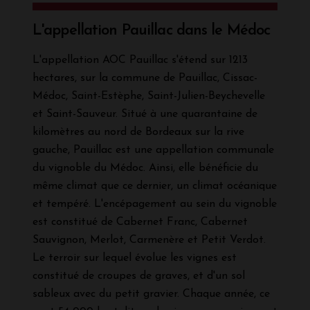
L'appellation Pauillac dans le Médoc
L'appellation AOC Pauillac s'étend sur 1213
hectares, sur la commune de Pauillac, Cissac-
Médoc, Saint-Estèphe, Saint-Julien-Beychevelle
et Saint-Sauveur. Situé à une quarantaine de
kilomètres au nord de Bordeaux sur la rive
gauche, Pauillac est une appellation communale
du vignoble du Médoc. Ainsi, elle bénéficie du
même climat que ce dernier, un climat océanique
et tempéré. L'encépagement au sein du vignoble
est constitué de Cabernet Franc, Cabernet
Sauvignon, Merlot, Carmenère et Petit Verdot.
Le terroir sur lequel évolue les vignes est
constitué de croupes de graves, et d'un sol
sableux avec du petit gravier. Chaque année, ce