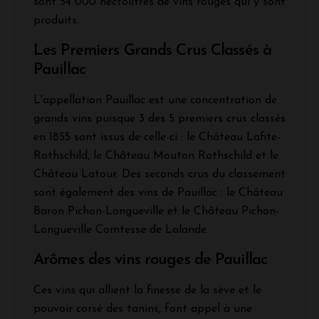
sont 54 000 hectolitres de vins rouges qui y sont
produits.
Les Premiers Grands Crus Classés à
Pauillac
L'appellation Pauillac est une concentration de
grands vins puisque 3 des 5 premiers crus classés
en 1855 sont issus de celle-ci : le Château Lafite-
Rothschild, le Château Mouton Rothschild et le
Château Latour. Des seconds crus du classement
sont également des vins de Pauillac : le Château
Baron Pichon-Longueville et le Château Pichon-
Longueville Comtesse de Lalande.
Arômes des vins rouges de Pauillac
Ces vins qui allient la finesse de la sève et le
pouvoir corsé des tanins, font appel à une