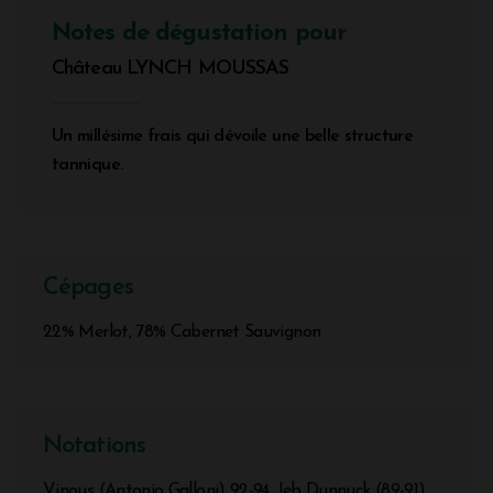
Notes de dégustation pour
Château LYNCH MOUSSAS
Un millésime frais qui dévoile une belle structure
tannique.
Cépages
22% Merlot, 78% Cabernet Sauvignon
Notations
Vinous (Antonio Galloni) 92-94, Jeb Dunnuck (89-91),