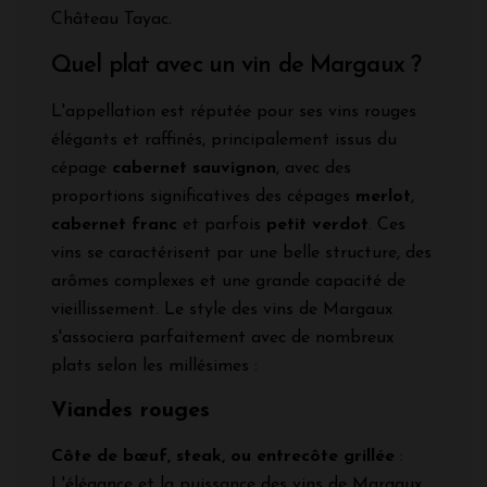
Château Tayac.
Quel plat avec un vin de Margaux ?
L'appellation est réputée pour ses vins rouges
élégants et raffinés, principalement issus du
cépage
cabernet sauvignon
, avec des
proportions significatives des cépages
merlot
,
cabernet franc
et parfois
petit verdot
. Ces
vins se caractérisent par une belle structure, des
arômes complexes et une grande capacité de
vieillissement. Le style des vins de Margaux
s'associera parfaitement avec de nombreux
plats selon les millésimes :
Viandes rouges
Côte de bœuf, steak, ou entrecôte grillée
:
L'élégance et la puissance des vins de Margaux