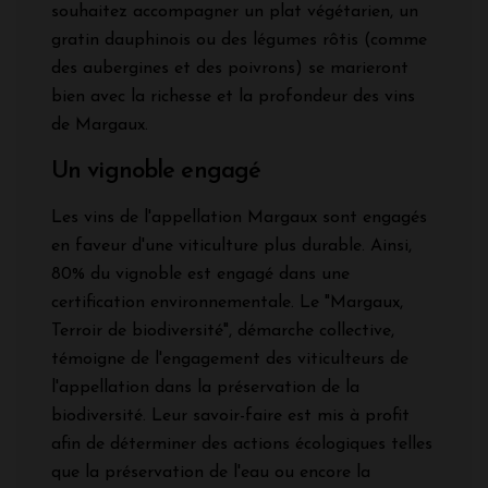
souhaitez accompagner un plat végétarien, un
gratin dauphinois ou des légumes rôtis (comme
des aubergines et des poivrons) se marieront
bien avec la richesse et la profondeur des vins
de Margaux.
Un vignoble engagé
Les vins de l'appellation Margaux sont engagés
en faveur d'une viticulture plus durable. Ainsi,
80% du vignoble est engagé dans une
certification environnementale. Le "Margaux,
Terroir de biodiversité", démarche collective,
témoigne de l'engagement des viticulteurs de
l'appellation dans la préservation de la
biodiversité. Leur savoir-faire est mis à profit
afin de déterminer des actions écologiques telles
que la préservation de l'eau ou encore la