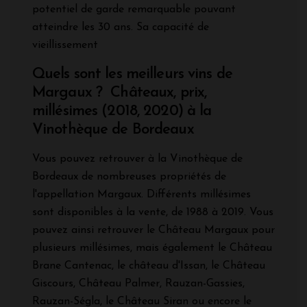
potentiel de garde remarquable pouvant
atteindre les 30 ans. Sa capacité de
vieillissement
Quels sont les meilleurs vins de
Margaux ? Châteaux, prix,
millésimes (2018, 2020) à la
Vinothèque de Bordeaux
Vous pouvez retrouver à la Vinothèque de
Bordeaux de nombreuses propriétés de
l'appellation Margaux. Différents millésimes
sont disponibles à la vente, de 1988 à 2019. Vous
pouvez ainsi retrouver le Château Margaux pour
plusieurs millésimes, mais également le Château
Brane Cantenac, le château d'Issan, le Château
Giscours, Château Palmer, Rauzan-Gassies,
Rauzan-Ségla, le Château Siran ou encore le