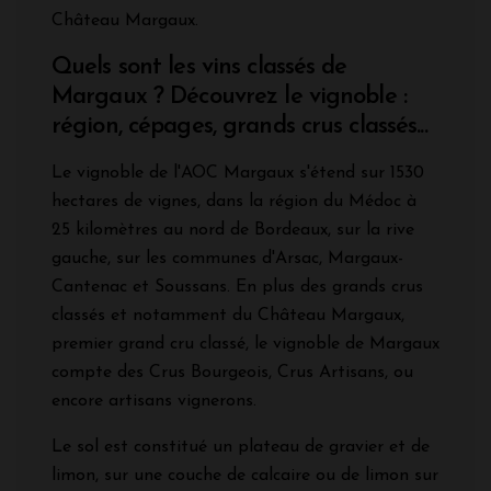
Château Margaux.
Quels sont les vins classés de
Margaux ? Découvrez le vignoble :
région, cépages, grands crus classés...
Le vignoble de l'AOC Margaux s'étend sur 1530
hectares de vignes, dans la région du Médoc à
25 kilomètres au nord de Bordeaux, sur la rive
gauche, sur les communes d'Arsac, Margaux-
Cantenac et Soussans. En plus des grands crus
classés et notamment du Château Margaux,
premier grand cru classé, le vignoble de Margaux
compte des Crus Bourgeois, Crus Artisans, ou
encore artisans vignerons.
Le sol est constitué un plateau de gravier et de
limon, sur une couche de calcaire ou de limon sur