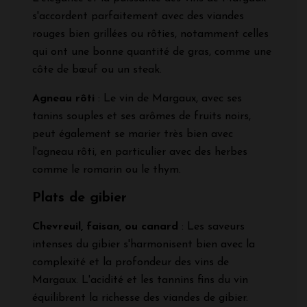
s'accordent parfaitement avec des viandes
rouges bien grillées ou rôties, notamment celles
qui ont une bonne quantité de gras, comme une
côte de bœuf ou un steak.
Agneau rôti
: Le vin de Margaux, avec ses
tanins souples et ses arômes de fruits noirs,
peut également se marier très bien avec
l'agneau rôti, en particulier avec des herbes
comme le romarin ou le thym.
Plats de gibier
Chevreuil, faisan, ou canard
: Les saveurs
intenses du gibier s'harmonisent bien avec la
complexité et la profondeur des vins de
Margaux. L'acidité et les tannins fins du vin
équilibrent la richesse des viandes de gibier.