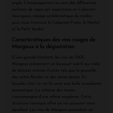
argile. L'encépagement au sein des différentes
surfaces de vigne est majoritaire en Cabernet
Sauvignon, cépage emblématique du médoc,
puis nous trouvons le Cabernet Franc, le Merlot.
et le Petit Verdot.
Caractéristiques des vins rouges de
Margaux à la dégustation
D’une grande féminité, les vins de l'AOC
Margaux présentent un bouquet subtil qui mêle
de délicats arômes fruités tels que la groseille,
des notes florales et des notes épicés. En
bouche, c'est un vin fin avec une belle complexité
aromatique. La richesse des tanins
s’accompagne d’une infinie souplesse. Cette
structure tannique offre un vin puissant mais
équilibré. Les vins de Margaux possèdent un