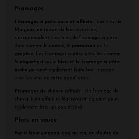
Fromages
Fromages à pâte dure et affinée
: Les vins de
Margaux, en raison de leur structure,
s'accommodent très bien de fromages à pâte
dure comme le
comté
, le
parmesan
ou le
gruyère
. Les fromages à pâte persillée comme
le
roquefort
ou le
bleu et le fromage à pâte
molle
peuvent également faire bon ménage
avec les vins de cette appellation.
Fromages de chèvre affinés
: Un fromage de
chèvre bien affiné et légèrement piquant peut
également être un bon accord.
Plats en sauce
Bœuf bourguignon, coq au vin, ou daube de