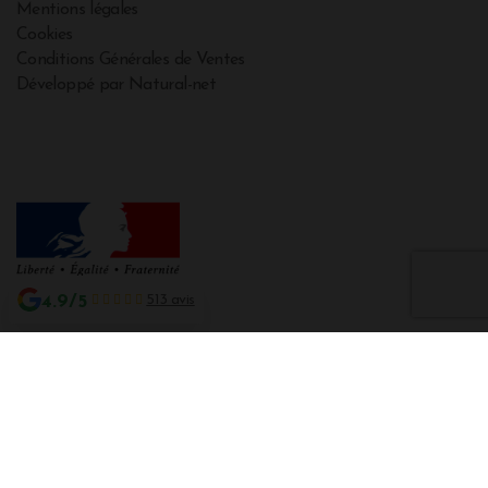
Mentions légales
Cookies
Conditions Générales de Ventes
Développé par Natural-net
4.9/5
513 avis
Interdiction de vente de boissons alcooliques aux mineurs de moins de 18
ans
La preuve de majorité de l'acheteur est exigée au moment de la vente en
ligne CODE DE LA SANTE PUBLIQUE, ART. L. 3342-1 et L. 3353-3
L'abus d'alcool est dangereux pour la santé. Sachez consommer avec
modération.