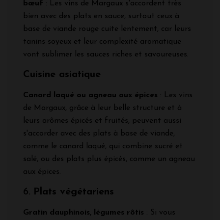
bœuf
: Les vins de Margaux s'accordent très
bien avec des plats en sauce, surtout ceux à
base de viande rouge cuite lentement, car leurs
tanins soyeux et leur complexité aromatique
vont sublimer les sauces riches et savoureuses.
Cuisine asiatique
Canard laqué ou agneau aux épices
: Les vins
de Margaux, grâce à leur belle structure et à
leurs arômes épicés et fruités, peuvent aussi
s'accorder avec des plats à base de viande,
comme le canard laqué, qui combine sucré et
salé, ou des plats plus épicés, comme un agneau
aux épices.
6.
Plats végétariens
Gratin dauphinois, légumes rôtis
: Si vous