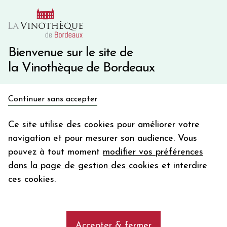
10€ de remise immédiate sur votre première commande
avec le code BIENVINO10
Une question ?
05 57 10 41 41
Bienvenue sur le site de
la Vinothèque de Bordeaux
Recevez 5€
Continuer sans accepter
en bon d'achat
Accueil
Bordeaux
Château DURFORT VIVENS
en vous inscrivant à notre newsletter
Ce site utilise des cookies pour améliorer votre
navigation et pour mesurer son audience. Vous
Votre
pouvez à tout moment
modifier vos préférences
email
dans la page de gestion des cookies
et interdire
En m’abonnant, j’accepte de recevoir la newsletter de la
ces cookies.
Vinothèque de Bordeaux.
Minimum de commande de 50€ h
frais de port. Durée de validité d’un mois
Accepter & fermer